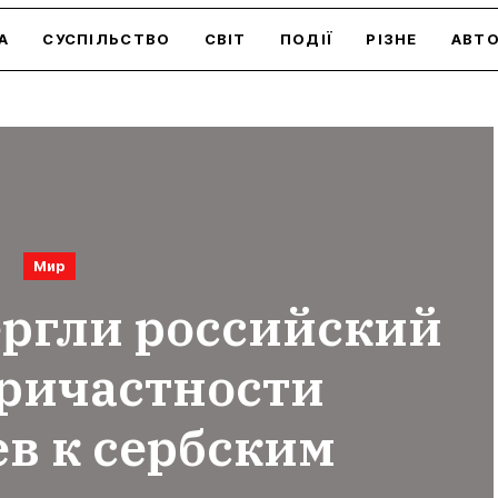
А
СУСПІЛЬСТВО
СВІТ
ПОДІЇ
РІЗНЕ
АВТ
Мир
ергли российский
причастности
в к сербским