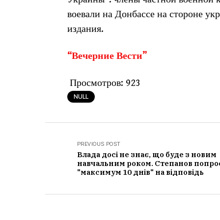
воевали на Донбассе на стороне ук
издания.
“Вечерние Вести”
Просмотров:
923
NULL
PREVIOUS POST
Влада досі не знає, що буде з новим
навчальним роком. Степанов попро
"максимум 10 днів" на відповідь