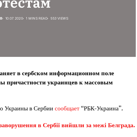
отестам
В
10.07.2020
1 MINS READ
553 VIEWS
аняет в сербском информационном поле
ы причастности украинцев к массовым
во Украины в Сербии
сообщает
“РБК-Украина”.
аворушення в Сербії вийшли за межі Белграда.