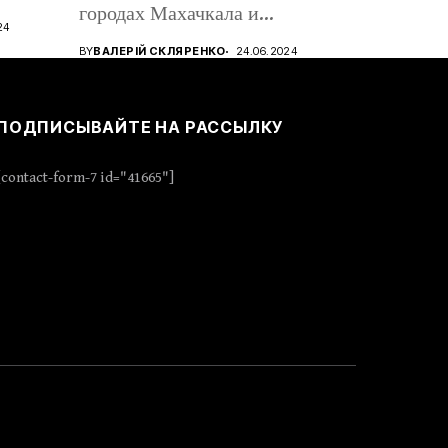
городах Махачкала и
24
Дербент,...
BY
ВАЛЕРІЙ СКЛЯРЕНКО
24.06.2024
ПОДПИСЫВАЙТЕ НА РАССЫЛКУ
[contact-form-7 id="41665"]