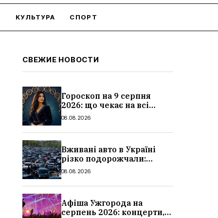
О
КУЛЬТУРА
СПОРТ
СВЕЖИЕ НОВОСТИ
Гороскоп на 9 серпня
2026: що чекає на всі
знаки зодіаку
08.08.2026
Вживані авто в Україні
різко подорожчали:
причини, які машини
08.08.2026
додали найбільше в ціні
Афіша Ужгорода на
серпень 2026: концерти,