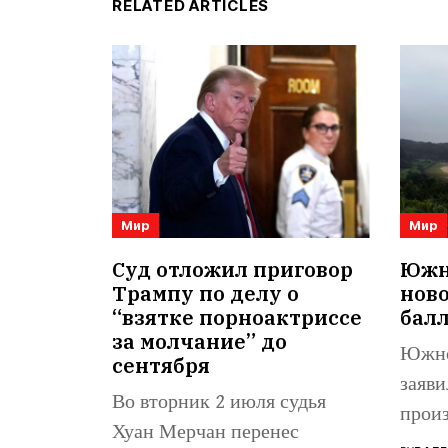
RELATED ARTICLES
Мир
Мир
Суд отложил приговор
Южна
Трампу по делу о
нов
“взятке порноактриссе
бал
за молчание” до
Южно
сентября
заяви
Во вторник 2 июля судья
произ
Хуан Мерчан перенес
балли