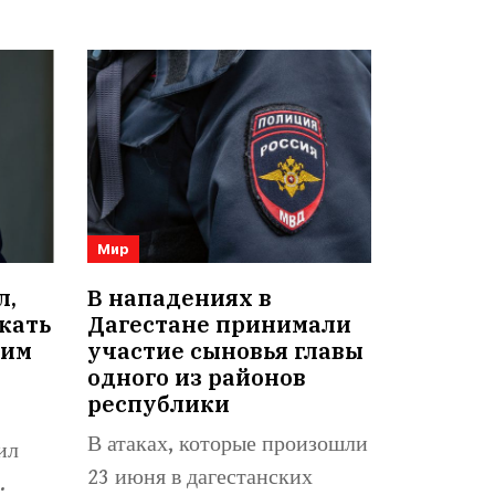
Мир
л,
В нападениях в
кать
Дагестане принимали
оим
участие сыновья главы
одного из районов
республики
В атаках, которые произошли
ил
23 июня в дагестанских
.