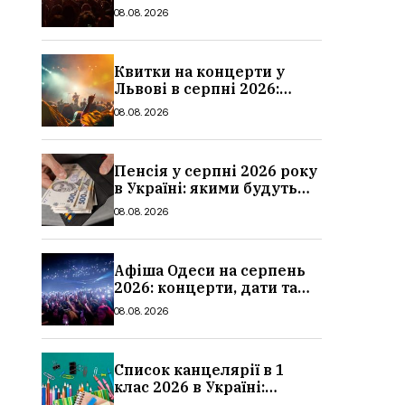
дати та ціни
08.08.2026
Квитки на концерти у
Львові в серпні 2026:
дати, ціни та локації
08.08.2026
Пенсія у серпні 2026 року
в Україні: якими будуть
мінімальні та
08.08.2026
максимальні виплати,
суми
Афіша Одеси на серпень
2026: концерти, дати та
ціни квитків
08.08.2026
Список канцелярії в 1
клас 2026 в Україні:
повний чек-лист для