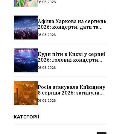
08.08.2026
школи
Афіша Харкова на серпень
2026: концерти, дати та
ціни квитків
08.08.2026
Куди піти в Києві у серпні
2026: головні концерти
місяця, дати, артисти та
08.08.2026
ціни
Росія атакувала Київщину
8 серпня 2026: загинули
троє людей, серед них
08.08.2026
дитина, наслідки
КАТЕГОРІЇ