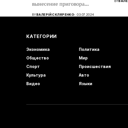
BY
ВАЛЕ
вынесение приговора
восто
кандидату в...
BY
ВАЛЕРІЙ СКЛЯРЕНКО
03.07.2024
КАТЕГОРИИ
Экономика
Политика
Общество
Мир
Спорт
Происшествия
Культура
Авто
Видео
Языки