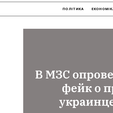
ПОЛІТИКА
ЕКОНОМІК
В МЗС опров
фейк о 
украинце