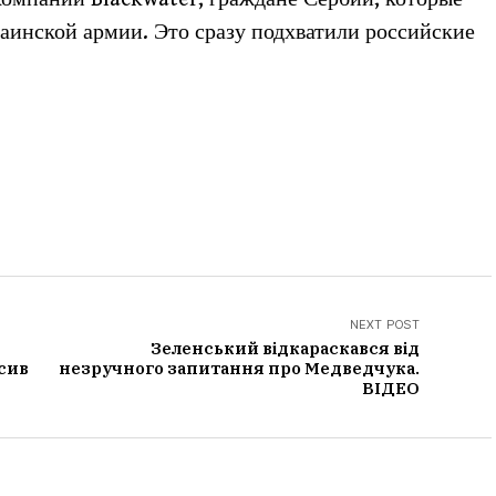
раинской армии. Это сразу подхватили российские
NEXT POST
Зеленський відкараскався від
сив
незручного запитання про Медведчука.
ВІДЕО