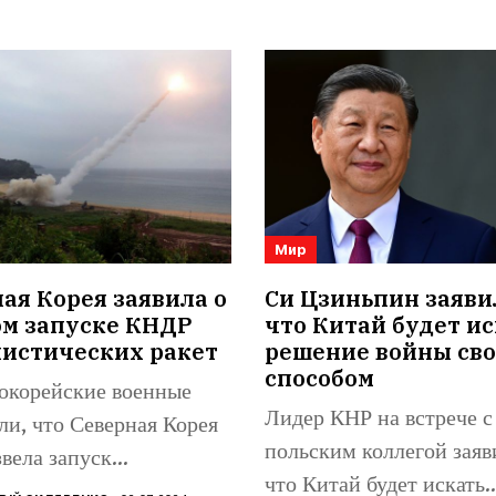
Мир
я Корея заявила о
Си Цзиньпин заяви
ом запуске КНДР
что Китай будет ис
листических ракет
решение войны св
способом
корейские военные
Лидер КНР на встрече с
ли, что Северная Корея
польским коллегой заяв
вела запуск
что Китай будет искать..
стической ракеты в