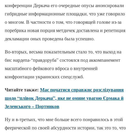
конференции Деркача его очередные опусы анонсировали
гибридные информационные площадки, что уже говорило
о многом. В частности о том, что говорящей голове из-за
поребрика новая порция метдичек доставлена и репетиция
декламации оных проведена была успешно.
Во-вторых, весьма показательным стало то, что выход на
бис нардепа-“правдоруба” состоялся под аккомпанемент
масштабного фейкового вброса о внутренней
конфронтации украинских спецслужб.
Читайте также:
Має початися справжнє розслідування
щодо “плівок Деркача”, яке не омине увагою Єрмака й
Зеленського – Портников
Ну и в-третьих, что мне больше всего понравилось в этой
феерической по своей абсурдности истории, так это то, что