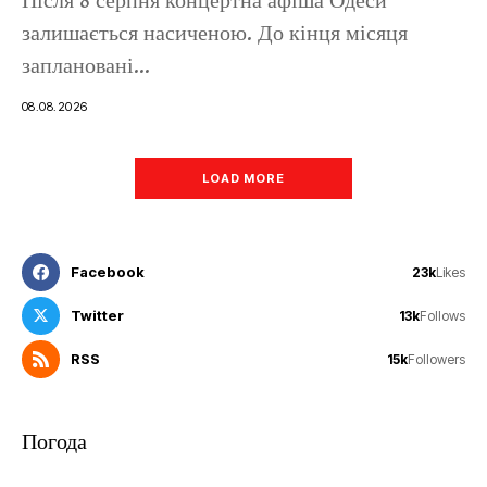
Після 8 серпня концертна афіша Одеси
залишається насиченою. До кінця місяця
заплановані...
08.08.2026
LOAD MORE
Facebook
23k
Likes
Twitter
13k
Follows
RSS
15k
Followers
Погода