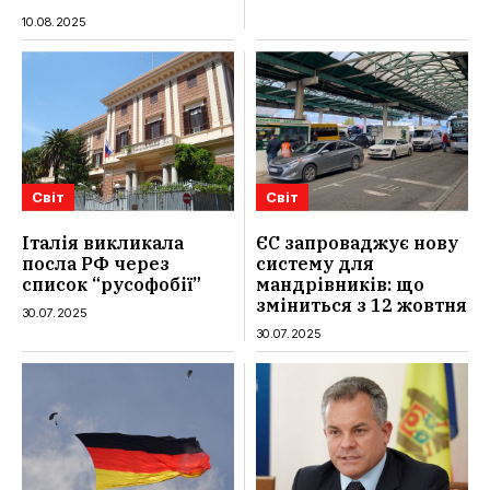
10.08.2025
Світ
Світ
Італія викликала
ЄС запроваджує нову
посла РФ через
систему для
список “русофобії”
мандрівників: що
зміниться з 12 жовтня
30.07.2025
30.07.2025