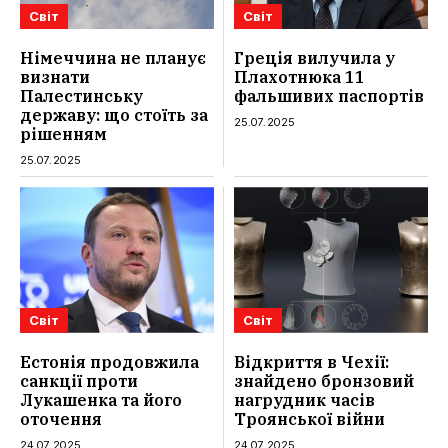
Світ
Світ
Німеччина не планує
Греція вилучила у
визнати
Плахотнюка 11
Палестинську
фальшивих паспортів
державу: що стоїть за
25.07.2025
рішенням
25.07.2025
Світ
Світ
Естонія продовжила
Відкриття в Чехії:
санкції проти
знайдено бронзовий
Лукашенка та його
нагрудник часів
оточення
Троянської війни
24.07.2025
24.07.2025