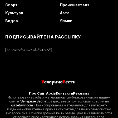
Спорт
Происшествия
Культура
Авто
Видео
Языки
ПОДПИСЫВАЙТЕ НА РАССЫЛКУ
[contact-form-7 id="41665"]
Про Сайт
Архів
Контакти
Реклама
Использование любых материалов, опубликованных на нашем
сайте "
Вечерние Вести
", разрешается при условии ссылки на
gazetavv.com
. При копировании материалов для интернет-
изданий – обязательна прямая открытая для поисковых систем
гиперссылка. Ссылка должна быть размещена в независимости
от полного либо частичного использования материалов.