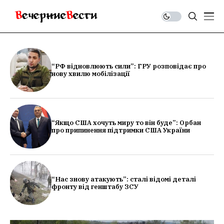
“РФ відновлюють сили”: ГРУ розповідає про
нову хвилю мобілізації
“Якщо США хочуть миру то він буде”: Орбан
про припинення підтримки США України
“Нас знову атакують”: сталі відомі деталі
фронту від генштабу ЗСУ