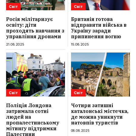
Світ
Світ
Росія мілітаризує
Британія готова
освіту: діти
відправити війська в
проходять навчання з
Україну заради
управління дронами
припинення вогню
21.08.2025
15.08.2025
Світ
Світ
Поліція Лондона
Чотири затишні
затримала сотні
каталонські містечка,
людей на
де можна уникнути
пропалестинському
натовпів туристів
мітингу підтримки
08.08.2025
Палестини