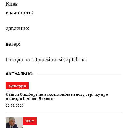
Киев
влажность:
давление:
ветер:
Погода на 10 дней от
sinoptik.ua
АКТУАЛЬНО
Культура
Стівен Спілберґ не захотів знімати нову стрічку про
пригоди Індіани Джонса
28.02.2020
Світ