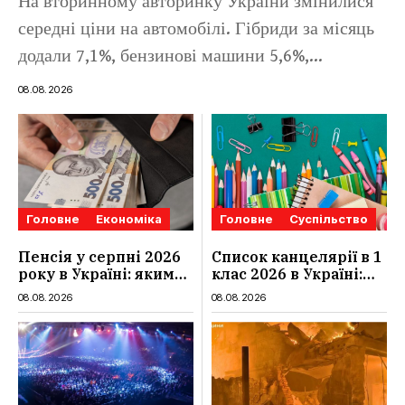
На вторинному авторинку України змінилися
середні ціни на автомобілі. Гібриди за місяць
додали 7,1%, бензинові машини 5,6%,
електромобілі 3,3%, дизельні 2,6%, тоді як авто
08.08.2026
з ГБО майже не змінилися в...
Головне
Економіка
Головне
Суспільство
Пенсія у серпні 2026
Список канцелярії в 1
року в Україні: якими
клас 2026 в Україні:
будуть мінімальні та
повний чек-лист для
08.08.2026
08.08.2026
максимальні виплати,
школи
суми