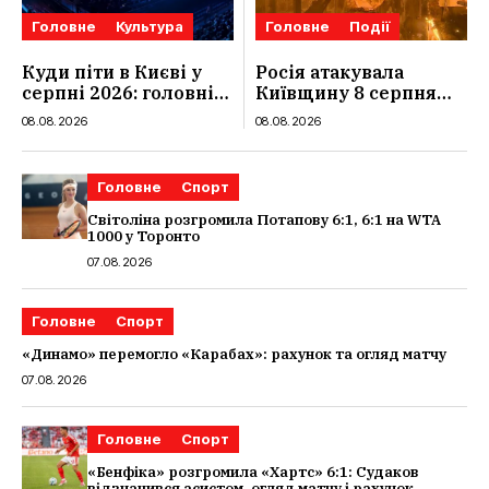
Головне
Культура
Головне
Події
Куди піти в Києві у
Росія атакувала
серпні 2026: головні
Київщину 8 серпня
концерти місяця,
2026: загинули троє
08.08.2026
08.08.2026
дати, артисти та ціни
людей, серед них
дитина, наслідки
Головне
Спорт
Світоліна розгромила Потапову 6:1, 6:1 на WTA
1000 у Торонто
07.08.2026
Головне
Спорт
«Динамо» перемогло «Карабах»: рахунок та огляд матчу
07.08.2026
Головне
Спорт
«Бенфіка» розгромила «Хартс» 6:1: Судаков
відзначився асистом, огляд матчу і рахунок