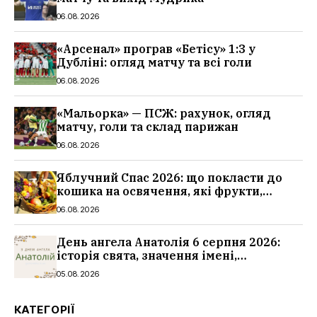
06.08.2026
«Арсенал» програв «Бетісу» 1:3 у
Дубліні: огляд матчу та всі голи
06.08.2026
«Мальорка» — ПСЖ: рахунок, огляд
матчу, голи та склад парижан
06.08.2026
Яблучний Спас 2026: що покласти до
кошика на освячення, які фрукти,
традиції
06.08.2026
День ангела Анатолія 6 серпня 2026:
історія свята, значення імені,
привітання у віршах і прозі
05.08.2026
КАТЕГОРІЇ