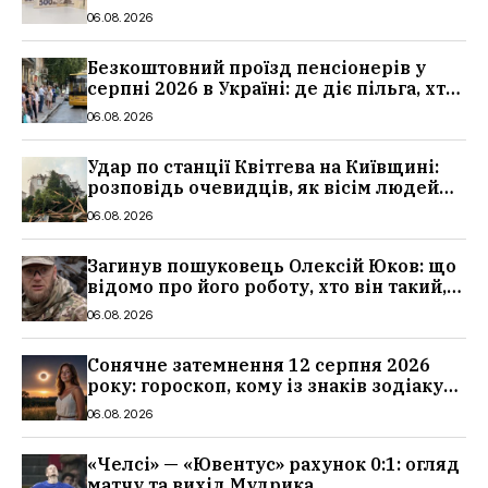
потрібно повідомити ПФУ
06.08.2026
Безкоштовний проїзд пенсіонерів у
серпні 2026 в Україні: де діє пільга, хто
може скористатися
06.08.2026
Удар по станції Квітгева на Київщині:
розповідь очевидців, як вісім людей
загинули біля колій, що сталося
06.08.2026
Загинув пошуковець Олексій Юков: що
відомо про його роботу, хто він такий,
біографія
06.08.2026
Сонячне затемнення 12 серпня 2026
року: гороскоп, кому із знаків зодіаку
принесе успіх
06.08.2026
«Челсі» — «Ювентус» рахунок 0:1: огляд
матчу та вихід Мудрика