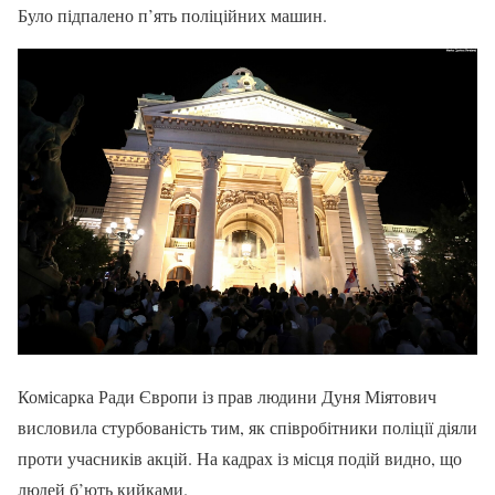
Було підпалено п’ять поліційних машин.
Комісарка Ради Європи із прав людини Дуня Міятович
висловила стурбованість тим, як співробітники поліції діяли
проти учасників акцій. На кадрах із місця подій видно, що
людей б’ють кийками.