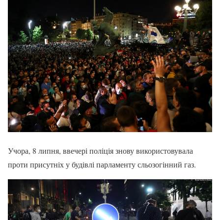
Учора, 8 липня, ввечері поліція знову використовувала
проти присутніх у будівлі парламенту сльозогінний газ.