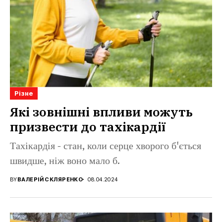
Різне
Які зовнішні впливи можуть
призвести до тахікардії
Тахікардія - стан, коли серце хворого б'ється
швидше, ніж воно мало б.
BY
ВАЛЕРІЙ СКЛЯРЕНКО
08.04.2024