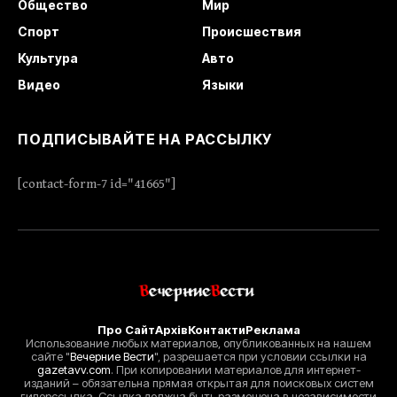
Общество
Мир
Спорт
Происшествия
Культура
Авто
Видео
Языки
ПОДПИСЫВАЙТЕ НА РАССЫЛКУ
[contact-form-7 id="41665"]
Про Сайт
Архів
Контакти
Реклама
Использование любых материалов, опубликованных на нашем
сайте "
Вечерние Вести
", разрешается при условии ссылки на
gazetavv.com
. При копировании материалов для интернет-
изданий – обязательна прямая открытая для поисковых систем
гиперссылка. Ссылка должна быть размещена в независимости