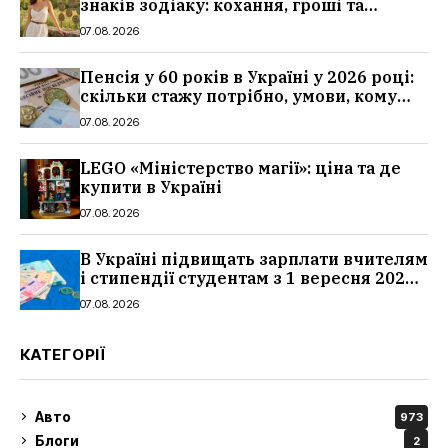
знаків зодіаку: кохання, гроші та
справи
07.08.2026
Пенсія у 60 років в Україні у 2026 році:
скільки стажу потрібно, умови, кому
можуть відмовити
07.08.2026
LEGO «Міністерство магії»: ціна та де
купити в Україні
07.08.2026
В Україні підвищать зарплати вчителям
і стипендії студентам з 1 вересня 2026:
умови, суми, розмір
07.08.2026
КАТЕГОРІЇ
Авто
973
Блоги
2