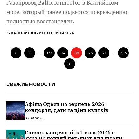
Газопровод Balticconnector в Балтийском
море, который ранее подвергся повреждению
полностью восстановлен.
BY
ВАЛЕРІЙ СКЛЯРЕНКО
05.04.2024
1
…
173
174
175
176
177
…
206
СВЕЖИЕ НОВОСТИ
Афіша Одеси на серпень 2026:
концерти, дати та ціни квитків
08.08.2026
Список канцелярії в 1 клас 2026 в
Україні: повний чек-лист для школи