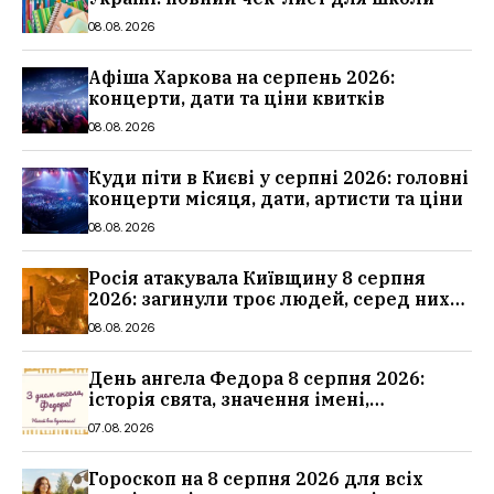
08.08.2026
Афіша Харкова на серпень 2026:
концерти, дати та ціни квитків
08.08.2026
Куди піти в Києві у серпні 2026: головні
концерти місяця, дати, артисти та ціни
08.08.2026
Росія атакувала Київщину 8 серпня
2026: загинули троє людей, серед них
дитина, наслідки
08.08.2026
День ангела Федора 8 серпня 2026:
історія свята, значення імені,
привітання у віршах і прозі
07.08.2026
Гороскоп на 8 серпня 2026 для всіх