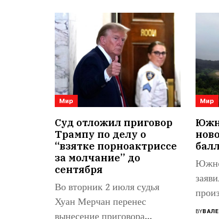
Мир
Мир
Суд отложил приговор
Южна
Трампу по делу о
нов
“взятке порноактриссе
бал
за молчание” до
Южно
сентября
заяви
Во вторник 2 июля судья
произ
Хуан Мерчан перенес
балли
BY
ВАЛЕ
вынесение приговора