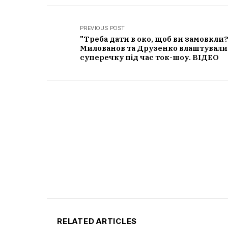
PREVIOUS POST
"Треба дати в око, щоб ви замовкли?
Милованов та Друзенко влаштували
суперечку під час ток-шоу. ВІДЕО
RELATED ARTICLES