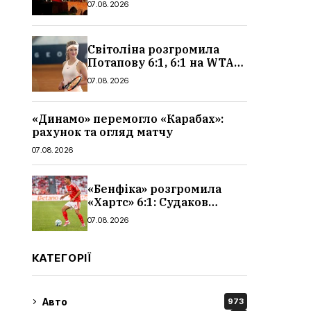
07.08.2026
чоловіків
Світоліна розгромила
Потапову 6:1, 6:1 на WTA
1000 у Торонто
07.08.2026
«Динамо» перемогло «Карабах»:
рахунок та огляд матчу
07.08.2026
«Бенфіка» розгромила
«Хартс» 6:1: Судаков
відзначився асистом,
07.08.2026
огляд матчу і рахунок
КАТЕГОРІЇ
Авто
973