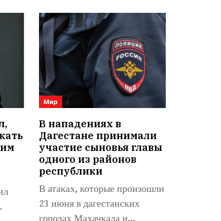
Мир
л,
В нападениях в
кать
Дагестане принимали
оим
участие сыновья главы
одного из районов
республики
В атаках, которые произошли
ил
23 июня в дагестанских
.
городах Махачкала и