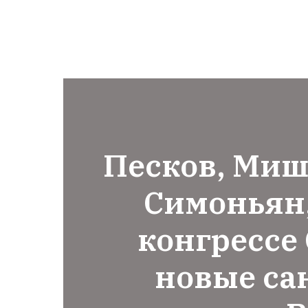
Песков, Миш
Симоньян,
конгрессе
новые са