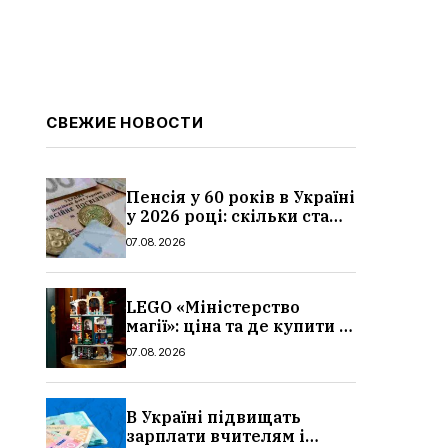
СВЕЖИЕ НОВОСТИ
Пенсія у 60 років в Україні
у 2026 році: скільки стажу
потрібно, умови, кому
07.08.2026
можуть відмовити
LEGO «Міністерство
магії»: ціна та де купити в
Україні
07.08.2026
В Україні підвищать
зарплати вчителям і