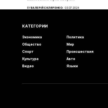
восто
кандидату в...
BY
ВАЛЕРІЙ СКЛЯРЕНКО
03.07.2024
КАТЕГОРИИ
Экономика
Политика
Общество
Мир
Спорт
Происшествия
Культура
Авто
Видео
Языки