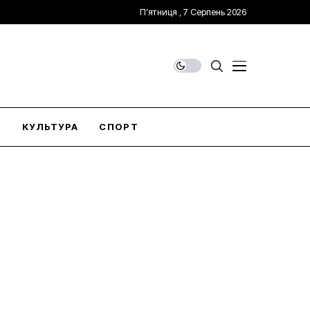
П’ятниця , 7 Серпень 2026
О
КУЛЬТУРА
СПОРТ