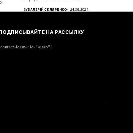
24
Дербент,...
BY
ВАЛЕРІЙ СКЛЯРЕНКО
24.06.2024
ПОДПИСЫВАЙТЕ НА РАССЫЛКУ
[contact-form-7 id="41665"]