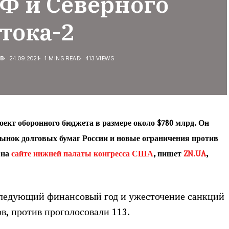
Ф и Северного
тока-2
В
24.09.2021
1 MINS READ
413 VIEWS
ект оборонного бюджета в размере около $780 млрд. Он
ынок долговых бумаг России и новые ограничения против
 на
сайте нижней палаты конгресса США
, пишет
ZN.UA
,
следующий финансовый год и ужесточение санкций
в, против проголосовали 113.