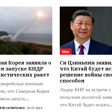
Мир
я Корея заявила о
Си Цзиньпин заяви
ом запуске КНДР
что Китай будет ис
листических ракет
решение войны св
способом
корейские военные
Лидер КНР на встрече с
ли, что Северная Корея
польским коллегой заяв
вела запуск
что Китай будет искать..
стической ракеты в
РІЙ СКЛЯРЕНКО
02.07.2024