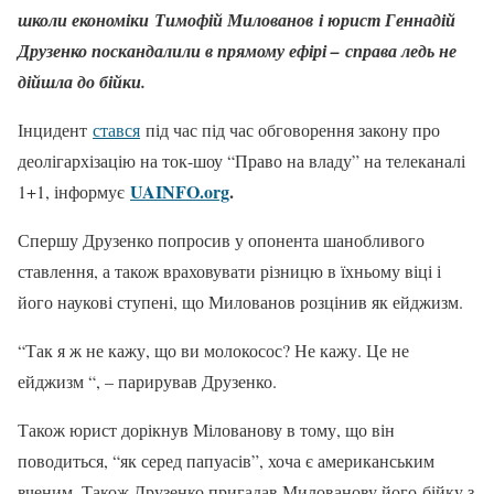
школи економіки Тимофій Милованов і юрист Геннадій
Друзенко поскандалили в прямому ефірі – справа ледь не
дійшла до бійки.
Інцидент
стався
під час під час обговорення закону про
деолігархізацію на ток-шоу “Право на владу” на телеканалі
UAINFO.org
.
1+1, інформує
Спершу Друзенко попросив у опонента шанобливого
ставлення, а також враховувати різницю в їхньому віці і
його наукові ступені, що Милованов розцінив як ейджизм.
“Так я ж не кажу, що ви молокосос? Не кажу. Це не
ейджизм “, – парирував Друзенко.
Також юрист дорікнув Мілованову в тому, що він
поводиться, “як серед папуасів”, хоча є американським
вченим. Також Друзенко пригадав Милованову його бійку з