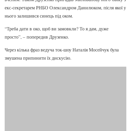
екс-секретарем РНБО Олександром Данилюком, після якої у
нього залишився синець під оком.
“Треба дати в око, щоб ви замовкли? То я дам, дуже
просто”, – попередив Друзенко.
Через кілька фраз ведуча ток-шоу Наталія Мосейчук була
змушена припинити їх дискусію.