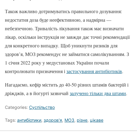
Також важливо дотримуватись правильного дозування:
недостатня доза буде неефективною, а надмірна —
небезпечною. Тривалість лікування також має визначати
лікар, оскільки інструкція не завжди дає точні рекомендації
для конкретного випадку. Щоб уникнути ризиків для
здоров’я, МОЗ рекомендує не займатися самолікуванням. З
1 січня 2022 року у медустановах України почали
контролювати призначення і
застосування антибіотиків
.
Нагадаємо, кефір містить до 40-50 різних штамів бактерій і
дріжджів, а в йогурті зазвичай
залучено тільки два штами
.
Categories:
Суспільство
Tags:
антибіотики
,
здоров'я
,
МОЗ
,
різне
,
цікаве