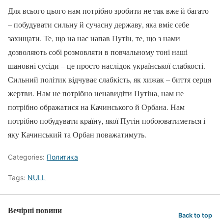
Для всього цього нам потрібно зробити не так вже й багато
– побудувати сильну й сучасну державу, яка вміє себе
захищати. Те, що на нас напав Путін, те, що з нами
дозволяють собі розмовляти в повчальному тоні наші
шановні сусіди – це просто наслідок української слабкості.
Сильний політик відчуває слабкість, як хижак – биття серця
жертви. Нам не потрібно ненавидіти Путіна, нам не
потрібно ображатися на Качинського й Орбана. Нам
потрібно побудувати країну, якої Путін побоюватиметься і
яку Качинський та Орбан поважатимуть.
Categories:
Политика
Tags:
NULL
Вечірні новини
Back to top