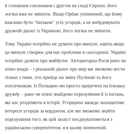
її головним союзником і другом на сході Європи, його
логіки вже не змінити. Якщо Орбан упевнений, що йому
важливо бути “батьком” усіх угорців, а не вибудовувати
дружній діалог із Україною, його логіки не змінити.
Тому Україні потрібно не думати про минуле, навіть якщо
це минуле створює для нас проблеми в сьогоденні. Україні
потрібно думати про майбутнє. Авторитарна Росія рано чи
пізно впаде – і реальний діалог про мир ми зможемо вести
тільки з тими, хто прийде на зміну Путінові та його
поплічникам. Із Польщею ми просто приречені на близьку
дружбу – рано чи пізно знайдемо порозуміння й із питань,
які нас розділяють в історії. Угорщина завжди захищатиме
інтереси угорців за кордоном, але ми зможемо знайти
порозуміння того, як цей захист поєднуватиметься з
українським суверенітетом, я в цьому впевнений.