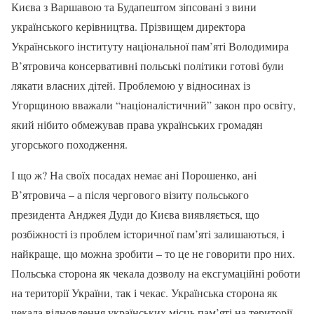
Києва з Варшавою та Будапештом зіпсовані з вини
українського керівництва. Прізвищем директора
Українського інституту національної пам’яті Володимира
В’ятровича консервативні польські політики готові були
лякати власних дітей. Проблемою у відносинах із
Угорщиною вважали “націоналістичний” закон про освіту,
який нібито обмежував права українських громадян
угорського походження.
І що ж? На своїх посадах немає ані Порошенко, ані
В’ятровича – а після чергового візиту польського
президента Анджея Дуди до Києва виявляється, що
розбіжності із проблем історичної пам’яті залишаються, і
найкраще, що можна зробити – то це не говорити про них.
Польська сторона як чекала дозволу на ексгумаційні роботи
на території України, так і чекає. Українська сторона як
чекала відновлення українських місць пам’яті на території