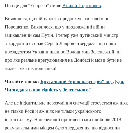
Про це для “Еспресо” пише
Віталій Портников
.
Виявилося, що війну хотів продовжувати зовсім не
Порошенко. Виявилося, що у продовженні війни
зацікавлений сам Путін. І тепер уже путінський міністр
закордонних справ Сергій Лавров стверджує, що поки
президентом України працює Володимир Зеленський, ні
про яке реальне врегулювання на Донбасі й мови бути не
може – яка несподіванка!
Читайте також:
Брутальний “крок назустріч” від Дуди.
Чи згадають про гідність у Зеленського?
Але це інфантильне нерозуміння ситуації стосується аж ніяк
не тільки Росії й аж ніяк не тільки українського
інфантилізму. Напередодні президентських виборів 2019
року загальними місцем було твердження, що відносини