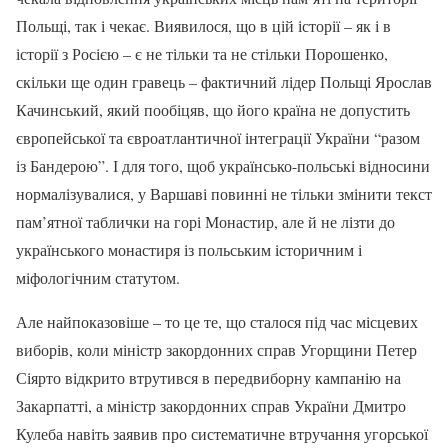
Польщі, так і чекає. Виявилося, що в цій історії – як і в
історії з Росією – є не тільки та не стільки Порошенко,
скільки ще один гравець – фактичний лідер Польщі Ярослав
Качинський, який пообіцяв, що його країна не допустить
європейської та євроатлантичної інтеграції України “разом
із Бандерою”. І для того, щоб українсько-польські відносини
нормалізувалися, у Варшаві повинні не тільки змінити текст
пам’ятної таблички на горі Монастир, але й не лізти до
українського монастиря із польським історичним і
міфологічним статутом.
Але найпоказовіше – то це те, що сталося під час місцевих
виборів, коли міністр закордонних справ Угорщини Петер
Сіярто відкрито втрутився в передвиборну кампанію на
Закарпатті, а міністр закордонних справ України Дмитро
Кулеба навіть заявив про систематичне втручання угорської