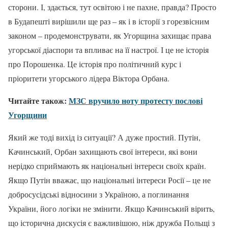
сторони. І, здається, тут освітою і не пахне, правда? Просто
в Будапешті вирішили ще раз – як і в історії з горезвісним
законом – продемонструвати, як Угорщина захищає права
угорської діаспори та впливає на її настрої. І це не історія
про Порошенка. Це історія про політичний курс і
пріоритети угорського лідера Віктора Орбана.
Читайте також:
МЗС вручило ноту протесту послові
Угорщини
Який же тоді вихід із ситуації? А дуже простий. Путін,
Качинський, Орбан захищають свої інтереси, які вони
нерідко сприймають як національні інтереси своїх країн.
Якщо Путін вважає, що національні інтереси Росії – це не
добросусідські відносини з Україною, а поглинання
України, його логіки не змінити. Якщо Качинський вірить,
що історична дискусія є важливішою, ніж дружба Польщі з