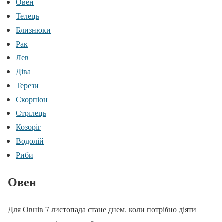
Овен
Телець
Близнюки
Рак
Лев
Діва
Терези
Скорпіон
Стрілець
Козоріг
Водолій
Риби
Овен
Для Овнів 7 листопада стане днем, коли потрібно діяти