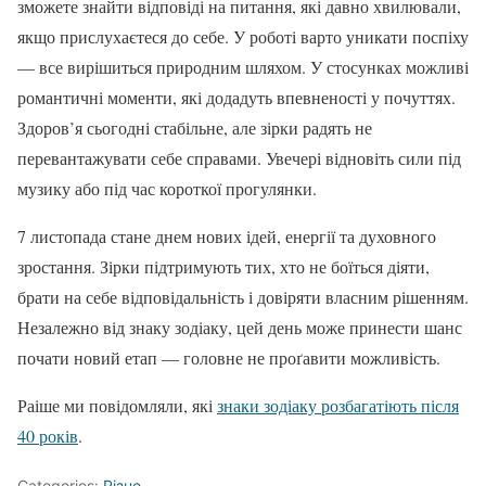
зможете знайти відповіді на питання, які давно хвилювали,
якщо прислухаєтеся до себе. У роботі варто уникати поспіху
— все вирішиться природним шляхом. У стосунках можливі
романтичні моменти, які додадуть впевненості у почуттях.
Здоров’я сьогодні стабільне, але зірки радять не
перевантажувати себе справами. Увечері відновіть сили під
музику або під час короткої прогулянки.
7 листопада стане днем нових ідей, енергії та духовного
зростання. Зірки підтримують тих, хто не боїться діяти,
брати на себе відповідальність і довіряти власним рішенням.
Незалежно від знаку зодіаку, цей день може принести шанс
почати новий етап — головне не проґавити можливість.
Раіше ми повідомляли, які
знаки зодіаку розбагатіють після
40 років
.
Categories:
Різне