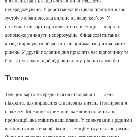
впевнено, навіть якщо обставини виглядають
непередбачувано. У роботі можливі цікаві пропозиції або
зустріч з людиною, яка вплине на вашу кар’єру. У
стосунках не варто приховувати свої емоції — щирість
допоможе уникнути непорозумінь. Фінансові питання
краще вирішувати обережно, не приймаючи ризикованих
рішень. У другій половині дня приділіть час відпочинку та
близьким людям, щоб відновити внутрішню гармонію.
Телець
Тельцям варто зосередитися на стабільності — день
підходить для вирішення фінансових питань і планування
бюджету. Можливе отримання важливої новини або
пропозиції, яка змінить ваші плани. У спілкуванні з рідними
важливо уникати конфліктів — емоції можуть загостритися.
Якщо ви шукаєте натхнення, день сприятиме творчим