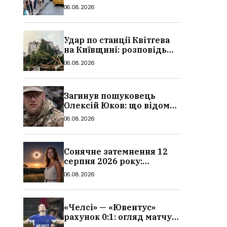
в Україні: де діє пільга,
06.08.2026
хто може скористатися
Удар по станції Квітгева
на Київщині: розповідь
очевидців, як вісім людей
06.08.2026
загинули біля колій, що
сталося
Загинув пошуковець
Олексій Юков: що відомо
про його роботу, хто він
06.08.2026
такий, біографія
Сонячне затемнення 12
серпня 2026 року:
гороскоп, кому із знаків
06.08.2026
зодіаку принесе успіх
«Челсі» — «Ювентус»
рахунок 0:1: огляд матчу
та вихід Мудрика