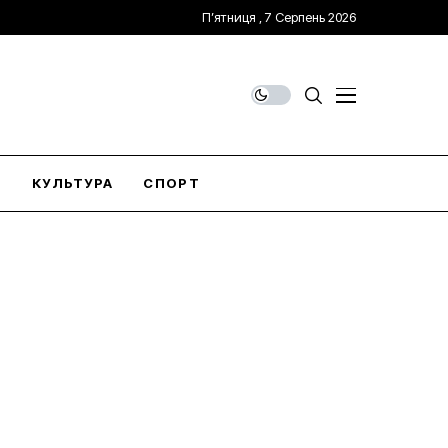
П’ятниця , 7 Серпень 2026
О
КУЛЬТУРА
СПОРТ