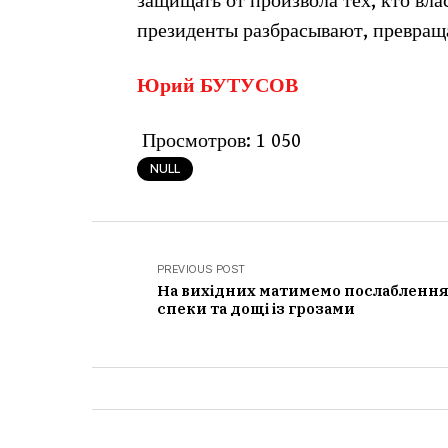
защищать от произвола тех, кто вла
президенты разбрасывают, превращ
Юрий БУТУСОВ
Просмотров:
1 050
NULL
PREVIOUS POST
На вихідних матимемо послабленн
спеки та дощі із грозами