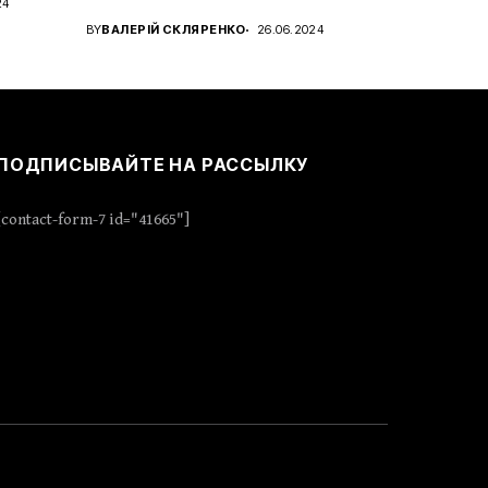
24
характера с новым...
BY
ВАЛЕРІЙ СКЛЯРЕНКО
26.06.2024
ПОДПИСЫВАЙТЕ НА РАССЫЛКУ
[contact-form-7 id="41665"]