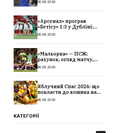
06.08.2026
«Арсенал» програв
«Бетісу» 1:3 у Дубліні:
огляд матчу та всі голи
06.08.2026
«Мальорка» — ПСЖ:
рахунок, огляд матчу,
голи та склад парижан
06.08.2026
Яблучний Спас 2026: що
покласти до кошика на
освячення, які фрукти,
06.08.2026
традиції
КАТЕГОРІЇ