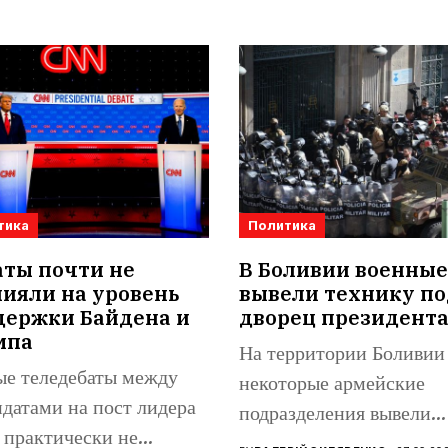
тика
Политика
аты почти не
В Боливии военные
ияли на уровень
вывели технику по
держки Байдена и
дворец президент
мпа
На территории Боливии
ые теледебаты между
некоторые армейские
датами на пост лидера
подразделения вывели
практически не
бронетехнику на