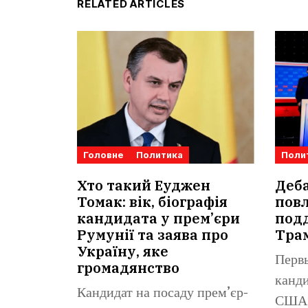
RELATED ARTICLES
Головне
Политика
Поли
Хто такий Еуджен
Деб
Томак: вік, біографія
повл
кандидата у прем’єри
под
Румунії та заява про
Тра
Україну, яке
Перв
громадянство
канди
Кандидат на посаду прем’єр-
США 