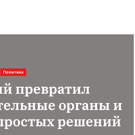
Политика
ий превратил
тельные органы и
 простых решений