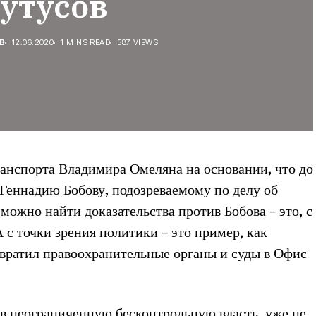
Бутусов
В
12.06.2020
1 MINS READ
587 VIEWS
ранспорта Владимира Омеляна на основании, что до
 Геннадию Бобову, подозреваемому по делу об
можно найти доказательства против Бобова – это, с
А с точки зрения политики – это пример, как
вратил правоохранительные органы и суды в Офис
в неограниченную бесконтрольную власть, уже не