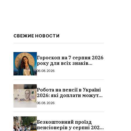
СВЕЖИЕ НОВОСТИ
Гороскоп на 7 серпня 2026
року для всіх знаків
зодіаку: кому пощастить у
06.08.2026
п’ятницю
Робота на пенсії в Україні
2026: які доплати можуть
скасувати, про що
06.08.2026
потрібно повідомити ПФУ
Безкоштовний проїзд
пенсіонерів у серпні 2026