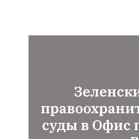
Зеленск
правоохрани
суды в Офис