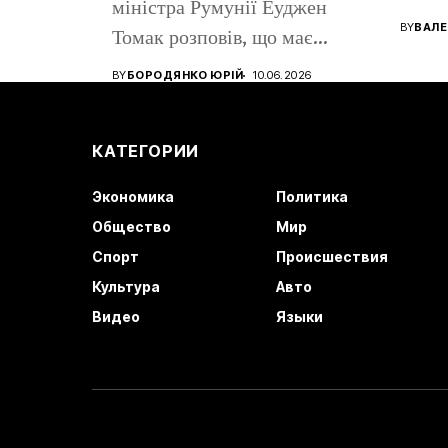
міністра Румунії Еуджен
помен
BY
ВАЛЕ
Томак розповів, що має
громадянство Румунії...
BY
БОРОДЯНКО ЮРІЙ
10.06.2026
КАТЕГОРИИ
Экономика
Политика
Общество
Мир
Спорт
Происшествия
Культура
Авто
Видео
Языки