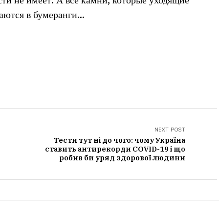
сти не имеет. А все камни, которые уходящие
аются в бумеранги…
NEXT POST
Тести тут ні до чого: чому Україна
я
ставить антирекорди COVID-19 і що
робив би уряд здорової людини