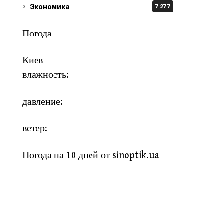
Экономика
7 277
Погода
Киев
влажность:
давление:
ветер:
Погода на 10 дней от
sinoptik.ua