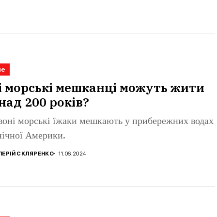
не
і морські мешканці можуть жити
над 200 років?
воні морські їжаки мешкають у прибережних водах
нічної Америки.
ЛЕРІЙ СКЛЯРЕНКО
11.06.2024