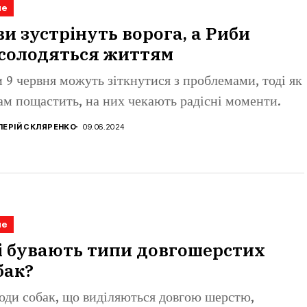
не
ви зустрінуть ворога, а Риби
солодяться життям
 9 червня можуть зіткнутися з проблемами, тоді як
ам пощастить, на них чекають радісні моменти.
ЛЕРІЙ СКЛЯРЕНКО
09.06.2024
не
і бувають типи довгошерстих
бак?
оди собак, що виділяються довгою шерстю,