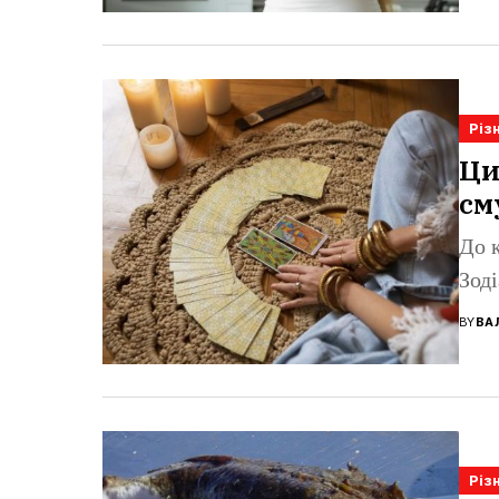
Різ
Ци
см
До 
Зоді
BY
ВА
Різ