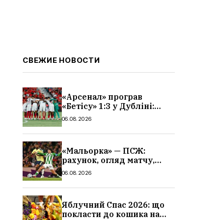
СВЕЖИЕ НОВОСТИ
«Арсенал» програв
«Бетісу» 1:3 у Дубліні:
огляд матчу та всі голи
06.08.2026
«Мальорка» — ПСЖ:
рахунок, огляд матчу,
голи та склад парижан
06.08.2026
Яблучний Спас 2026: що
покласти до кошика на