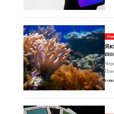
Різ
Як
по
Чер
Пів
BY
ВА