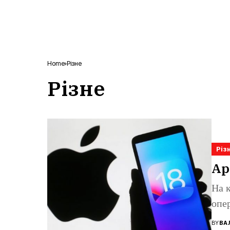
Home
Різне
Різне
Різ
Ap
На 
опер
BY
ВА