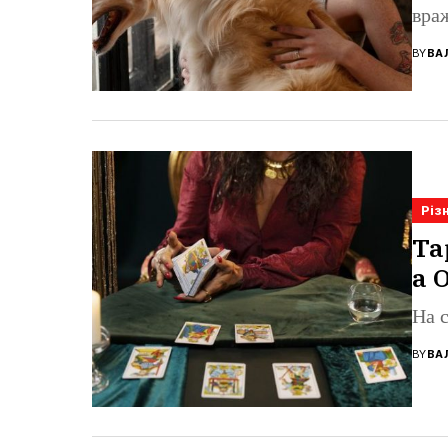
вра
BY
ВА
Різ
Та
а 
На с
BY
ВА