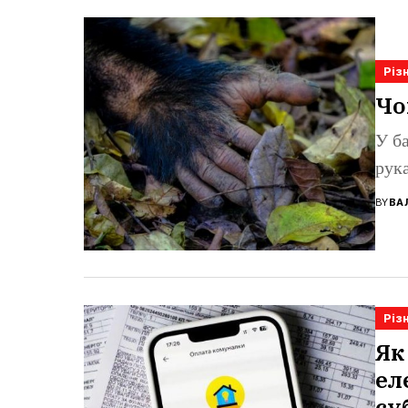
Різ
Чо
У б
рук
BY
ВА
Різ
Як
ел
су