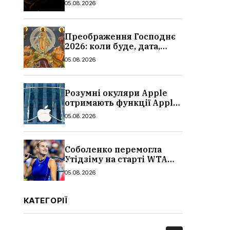
05.08.2026
подробиці атаки
Преображення Господнє
2026: коли буде, дата,
традиції та заборони, що
05.08.2026
не можна робити
Розумні окуляри Apple
отримають функції Apple
Watch: що відомо,
05.08.2026
характеристики, ціна та
дата виходу
Соболенко перемогла
Утідзіму на старті WTA
1000 у Торонто: результат
05.08.2026
і статистика матчу
КАТЕГОРІЇ