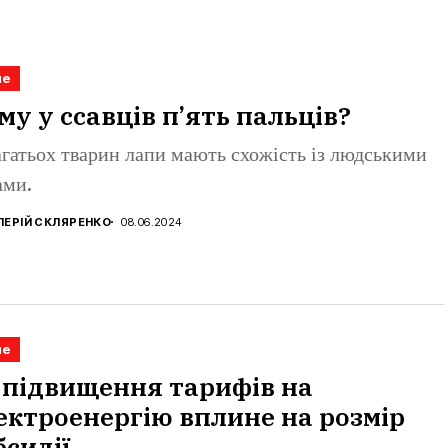
не
му у ссавців п’ять пальців?
агатьох тварин лапи мають схожість із людськими
ами.
ЛЕРІЙ СКЛЯРЕНКО
08.06.2024
не
 підвищення тарифів на
ектроенергію вплине на розмір
бсидії