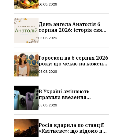
освячення, які фрукти,
06.08.2026
традиції
День ангела Анатолія 6
серпня 2026: історія свята,
значення імені,
05.08.2026
привітання у віршах і
прозі
Гороскоп на 6 серпня 2026
року: що чекає на кожен
знак зодіаку
05.08.2026
В Україні змінюють
правила ввезення
смартфонів: що буде з
05.08.2026
цінами, як працюватиме
контроль IMEI
Росія вдарила по станції
«Квітневе»: що відомо про
жертв на Київщині,