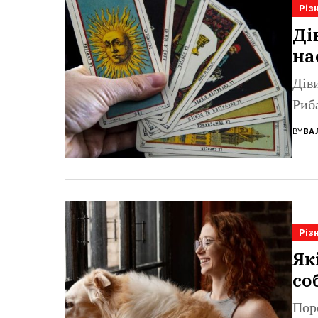
Різ
Ді
на
Діви
Риб
BY
ВА
Різ
Як
со
Пор