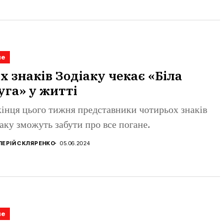
не
х знаків Зодіаку чекає «Біла
уга» у житті
кінця цього тижня представники чотирьох знаків
аку зможуть забути про все погане.
ЛЕРІЙ СКЛЯРЕНКО
05.06.2024
не