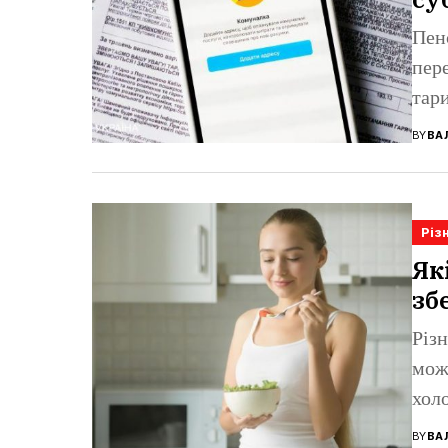
Пен
пере
тар
BY
ВА
Різ
Як
зб
Різн
мож
хол
BY
ВА