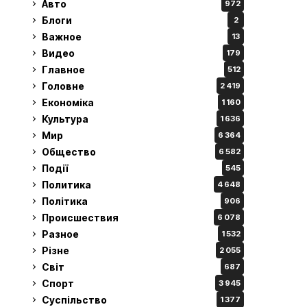
Авто
972
Блоги
2
Важное
13
Видео
179
Главное
512
Головне
2 419
Економіка
1 160
Культура
1 636
Мир
6 364
Общество
6 582
Події
545
Политика
4 648
Політика
906
Происшествия
6 078
Разное
1 532
Різне
2 055
Світ
687
Спорт
3 945
Суспільство
1 377