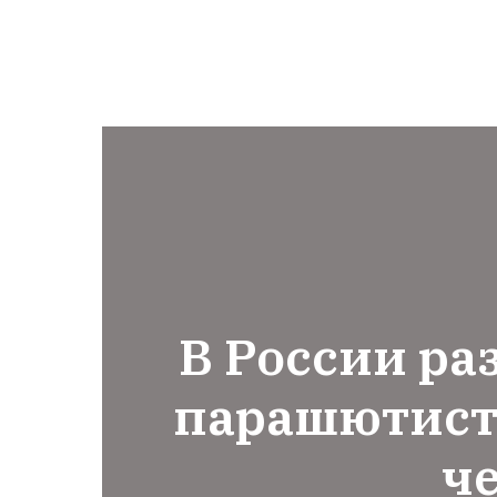
В России ра
парашютист
ч