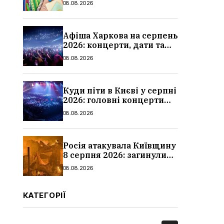
08.08.2026
школи
Афіша Харкова на серпень
2026: концерти, дати та
ціни квитків
08.08.2026
Куди піти в Києві у серпні
2026: головні концерти
місяця, дати, артисти та
08.08.2026
ціни
Росія атакувала Київщину
8 серпня 2026: загинули
троє людей, серед них
08.08.2026
дитина, наслідки
КАТЕГОРІЇ