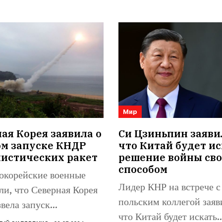
Мир
я Корея заявила о
Си Цзиньпин заяви
ом запуске КНДР
что Китай будет ис
листических ракет
решение войны св
способом
корейские военные
Лидер КНР на встрече с
ли, что Северная Корея
польским коллегой заяв
вела запуск
что Китай будет искать..
стической ракеты в