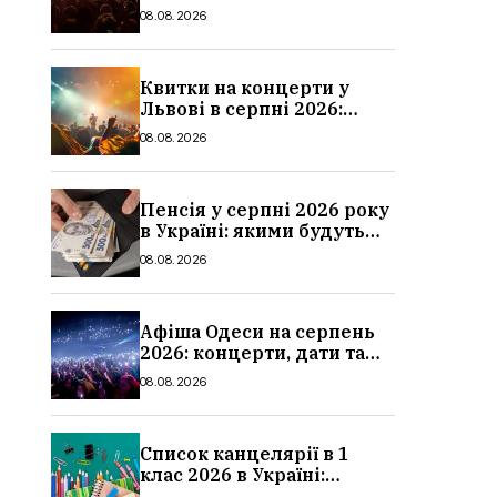
дати та ціни
08.08.2026
Квитки на концерти у
Львові в серпні 2026:
дати, ціни та локації
08.08.2026
Пенсія у серпні 2026 року
в Україні: якими будуть
мінімальні та
08.08.2026
максимальні виплати,
суми
Афіша Одеси на серпень
2026: концерти, дати та
ціни квитків
08.08.2026
Список канцелярії в 1
клас 2026 в Україні:
повний чек-лист для