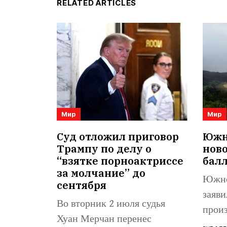
RELATED ARTICLES
Мир
Мир
Суд отложил приговор
Южна
Трампу по делу о
нов
“взятке порноактриссе
бал
за молчание” до
Южно
сентября
заяви
Во вторник 2 июля судья
произ
Хуан Мерчан перенес
балли