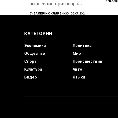
BY
ВАЛЕ
вынесение приговора
восто
кандидату в...
BY
ВАЛЕРІЙ СКЛЯРЕНКО
03.07.2024
КАТЕГОРИИ
Экономика
Политика
Общество
Мир
Спорт
Происшествия
Культура
Авто
Видео
Языки