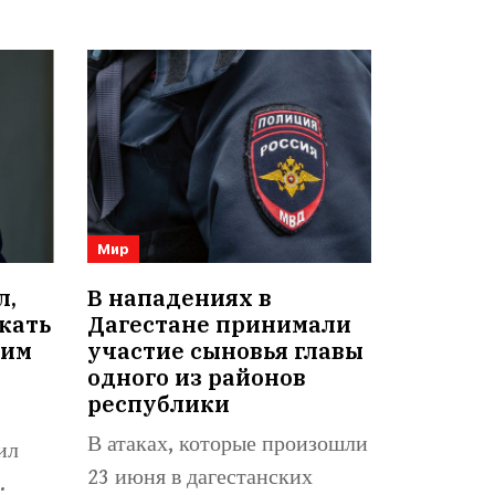
Мир
л,
В нападениях в
кать
Дагестане принимали
оим
участие сыновья главы
одного из районов
республики
В атаках, которые произошли
ил
23 июня в дагестанских
.