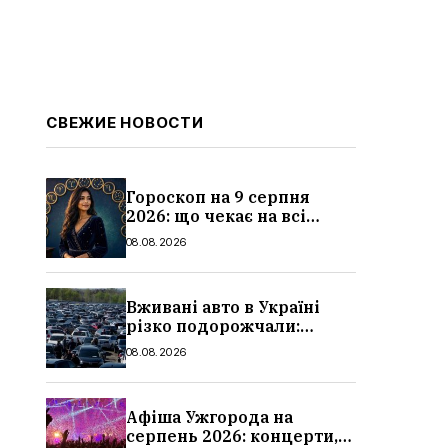
СВЕЖИЕ НОВОСТИ
Гороскоп на 9 серпня
2026: що чекає на всі
знаки зодіаку
08.08.2026
Вживані авто в Україні
різко подорожчали:
причини, які машини
08.08.2026
додали найбільше в ціні
Афіша Ужгорода на
серпень 2026: концерти,