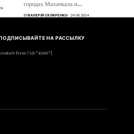
городах Махачкала и
24
Дербент,...
BY
ВАЛЕРІЙ СКЛЯРЕНКО
24.06.2024
ПОДПИСЫВАЙТЕ НА РАССЫЛКУ
[contact-form-7 id="41665"]