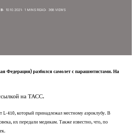
ЕВ
10.10.2021
1 MINS READ
368 VIEWS
кая Федерация) разбился самолет с парашютистами. На
ссылкой на ТАСС.
т L-410, который принадлежал местному аэроклубу. В
овека, их передали медикам. Также известно, что, по
ек.