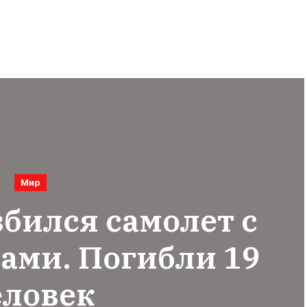
Мир
збился самолет с
ами. Погибли 19
еловек