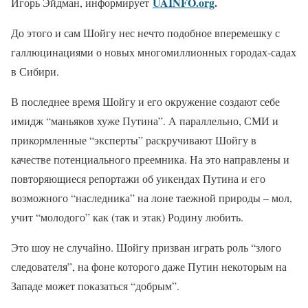
UAINFO.org
.
Игорь Эйдман, информирует
До этого и сам Шойгу нес нечто подобное вперемешку с
галлюцинациями о новых многомиллионных городах-садах
в Сибири.
В последнее время Шойгу и его окружение создают себе
имидж “маньяков хуже Путина”. А параллельно, СМИ и
прикормленные “эксперты” раскручивают Шойгу в
качестве потенциального преемника. На это направлены и
повторяющиеся репортажи об уикендах Путина и его
возможного “наследника” на лоне таежной природы – мол,
учит “молодого” как (так и этак) Родину любить.
Это шоу не случайно. Шойгу призван играть роль “злого
следователя”, на фоне которого даже Путин некоторым на
Западе может показаться “добрым”.