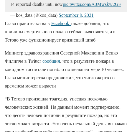
14 reported deaths until now
pic.twitter.com/A3Mwskw2G3
— kos_data (@kos_data)
September 8, 2021
Глава правительства в
Facebook
также добавил, что
причины смертельного пожара сейчас выясняются, а в
Тетово уже функционирует кризисный штаб.
Министр здравоохранения Северной Македонии Венко
Филипче в Twitter
сообщил
, что в результате пожара в
ковидном госпитале погибло по меньшей мере 10 человек.
Глава министерства предположил, что число жертв со
временем может вырасти
“В Тетово произошла трагедия, унесшая несколько
человеческих жизней. На данный момент подтверждено,
что десять человек погибли в результате пожара, но это
число может возрасти. Это очень печальный день, выражаю
свои глубочайшие соболезнования семьям”, – подчеркнул