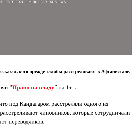
ЕВ
03.09.2021
1 MINS READ
511 VIEWS
сказал, кого прежде талибы расстреливают в Афганистане.
ачи “
Право на владу
” на 1+1.
то под Кандагаром расстреляли одного из
 расстреливают чиновников, которые сотрудничали
ют переводчиков.