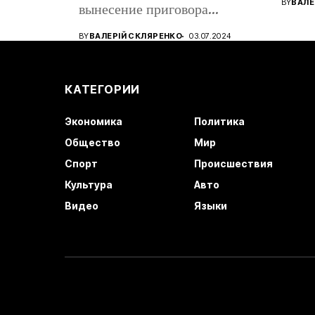
BY
ВАЛЕ
вынесение приговора
восто
кандидату в...
BY
ВАЛЕРІЙ СКЛЯРЕНКО
03.07.2024
КАТЕГОРИИ
Экономика
Политика
Общество
Мир
Спорт
Происшествия
Культура
Авто
Видео
Языки