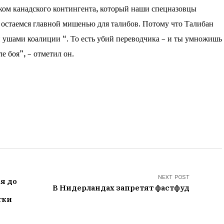
иком канадского контингента, который наши спецназовцы
 остаемся главной мишенью для талибов. Потому что Талибан
и ушами коалиции “. То есть убий переводчика – и ты умножишь
е боя”, – отметил он.
NEXT POST
я до
В Нидерландах запретят фастфуд
тки