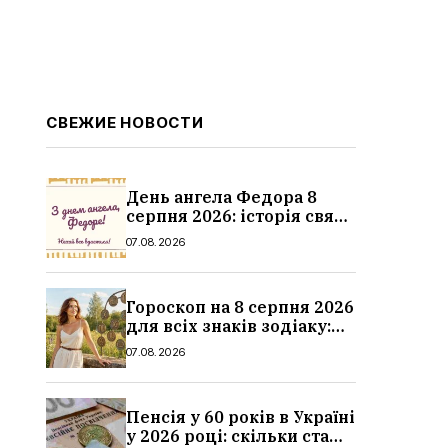
СВЕЖИЕ НОВОСТИ
День ангела Федора 8
серпня 2026: історія свята,
значення імені,
07.08.2026
привітання у віршах і
прозі
Гороскоп на 8 серпня 2026
для всіх знаків зодіаку:
кохання, гроші та справи
07.08.2026
Пенсія у 60 років в Україні
у 2026 році: скільки стажу