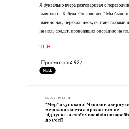
Я буквально вчера разговаривал с переводч
вывезли из Кабула. Он говорит:” Мы были и
именно нас, переводчиков, считает глазами 
на ноль солдат, проводящих операцию на пол
ТСН
Просмотров:
927
NULL
PREVIOUS POST
"Мер" окупованої Макіївки звернувс
мешканок міста з проханням не
відпускати своїх чоловіків на заробі
до Росії