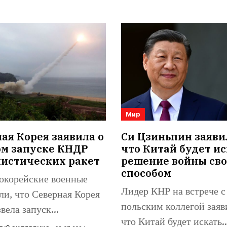
Мир
я Корея заявила о
Си Цзиньпин заяви
ом запуске КНДР
что Китай будет ис
листических ракет
решение войны св
способом
корейские военные
Лидер КНР на встрече с
ли, что Северная Корея
польским коллегой заяв
вела запуск
что Китай будет искать..
стической ракеты в