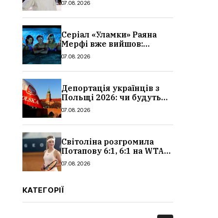
07.08.2026
Серіал «Уламки» Раяна
Мерфі вже вийшов:
сюжет, актори та всі
07.08.2026
деталі, де дивитися
Депортація українців з
Польщі 2026: чи будуть
висилати українських
07.08.2026
чоловіків
Світоліна розгромила
Потапову 6:1, 6:1 на WTA
1000 у Торонто
07.08.2026
КАТЕГОРІЇ