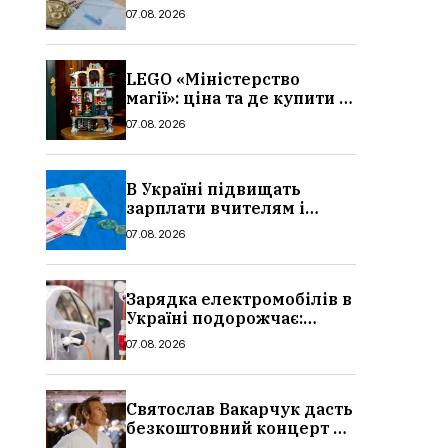
потрібно, умови, кому
07.08.2026
можуть відмовити
LEGO «Міністерство
магії»: ціна та де купити в
Україні
07.08.2026
В Україні підвищать
зарплати вчителям і
стипендії студентам з 1
07.08.2026
вересня 2026: умови,
суми, розмір
Зарядка електромобілів в
Україні подорожчає:
причина і нові ціни з
07.08.2026
серпня 2026
Святослав Вакарчук дасть
безкоштовний концерт у
Львові: дата і місце