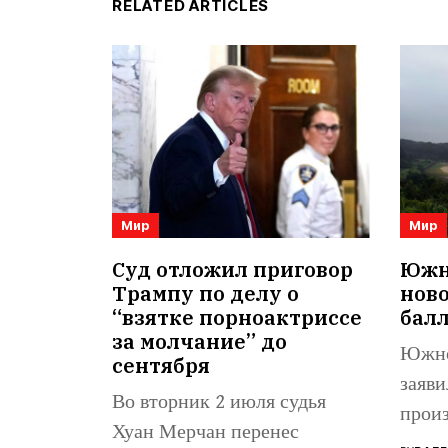
RELATED ARTICLES
Мир
Мир
Суд отложил приговор
Южна
Трампу по делу о
нов
“взятке порноактриссе
бал
за молчание” до
Южно
сентября
заяви
Во вторник 2 июля судья
произ
Хуан Мерчан перенес
балли