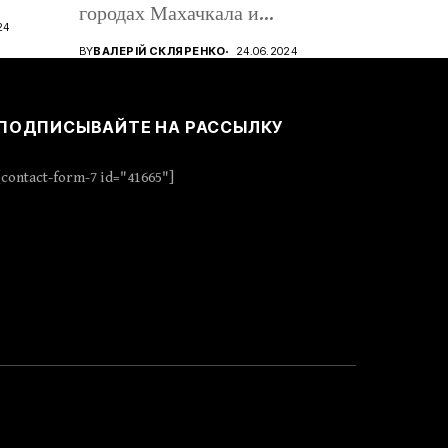
городах Махачкала и
24
Дербент,...
BY
ВАЛЕРІЙ СКЛЯРЕНКО
24.06.2024
ПОДПИСЫВАЙТЕ НА РАССЫЛКУ
[contact-form-7 id="41665"]