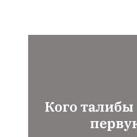
Кого талибы
перву