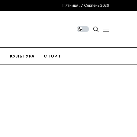
П’ятниця , 7 Серпень 2026
О
КУЛЬТУРА
СПОРТ