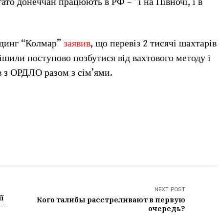
ато донеччан працюють в РФ – “і на Півночі, і в
лдинг “Колмар”
заявив
, що перевіз 2 тисячі шахтарів
рішили поступово позбутися від вахтового методу і
в з ОРДЛО разом з сім’ями.
NEXT POST
ї
Кого талибы расстреливают в первую
 –
очередь?