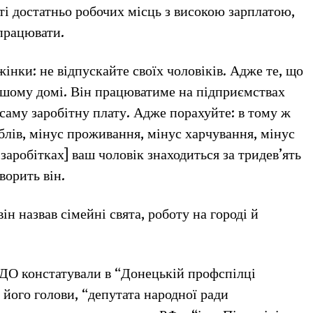
ті достатньо робочих місць з високою зарплатою,
працювати.
інки: не відпускайте своїх чоловіків. Адже те, що
вашому домі. Він працюватиме на підприємствах
саму заробітну плату. Адже порахуйте: в тому ж
ублів, мінус проживання, мінус харчування, мінус
заробітках] ваш чоловік знаходиться за тридев’ять
оворить він.
н назвав сімейні свята, роботу на городі й
РДО констатували в “Донецькій профспілці
 його голови, “депутата народної ради