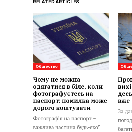
RELATED ARTICLES
Общество
Обще
Чому не можна
Прог
одягатися в біле, коли
вихі
фотографуєтесь на
десь
паспорт: помилка може
вже 
дорого коштувати
За да
Фотографія на паспорт –
погод
важлива частина будь-якої
багат