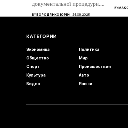
документальної процедури.
все ще
BY
МАК
Від того, наскільки...
BY
БОРОДЯНКО ЮРІЙ
26.09.2025
КАТЕГОРИИ
Экономика
Политика
Общество
Мир
Спорт
Происшествия
Культура
Авто
Видео
Языки