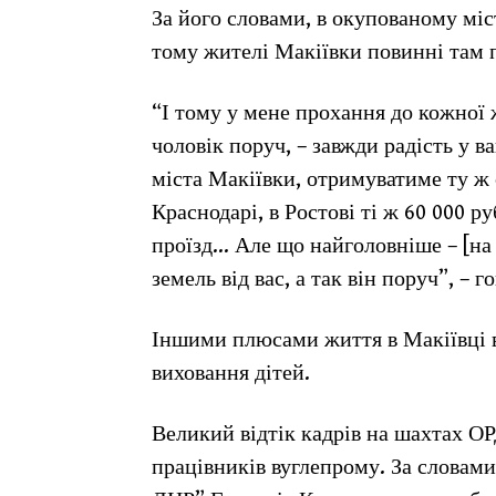
За його словами, в окупованому міс
тому жителі Макіївки повинні там 
“І тому у мене прохання до кожної ж
чоловік поруч, – завжди радість у 
міста Макіївки, отримуватиме ту ж 
Краснодарі, в Ростові ті ж 60 000 р
проїзд… Але що найголовніше – [на 
земель від вас, а так він поруч”, – г
Іншими плюсами життя в Макіївці ві
виховання дітей.
Великий відтік кадрів на шахтах О
працівників вуглепрому. За словами