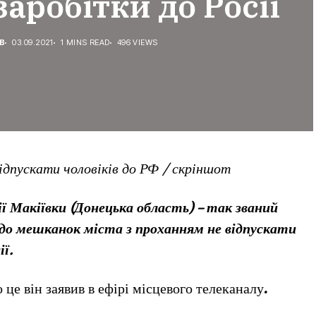
заробітки до Росії
В
03.09.2021
1 MINS READ
496 VIEWS
ідпускати чоловіків до РФ / скріншот
ї Макіївки (Донецька область) – так званий
 до мешканок міста з проханням не відпускати
ії.
о це він заявив в ефірі місцевого телеканалу
.