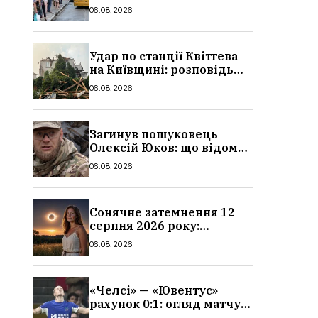
в Україні: де діє пільга,
06.08.2026
хто може скористатися
Удар по станції Квітгева
на Київщині: розповідь
очевидців, як вісім людей
06.08.2026
загинули біля колій, що
сталося
Загинув пошуковець
Олексій Юков: що відомо
про його роботу, хто він
06.08.2026
такий, біографія
Сонячне затемнення 12
серпня 2026 року:
гороскоп, кому із знаків
06.08.2026
зодіаку принесе успіх
«Челсі» — «Ювентус»
рахунок 0:1: огляд матчу
та вихід Мудрика