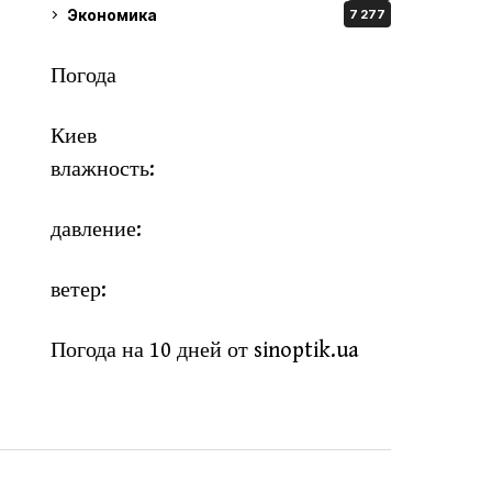
Экономика
7 277
Погода
Киев
влажность:
давление:
ветер:
Погода на 10 дней от
sinoptik.ua