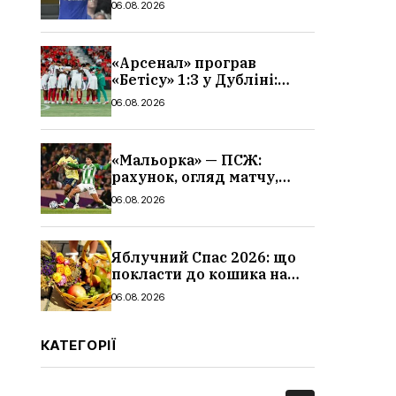
06.08.2026
«Арсенал» програв
«Бетісу» 1:3 у Дубліні:
огляд матчу та всі голи
06.08.2026
«Мальорка» — ПСЖ:
рахунок, огляд матчу,
голи та склад парижан
06.08.2026
Яблучний Спас 2026: що
покласти до кошика на
освячення, які фрукти,
06.08.2026
традиції
КАТЕГОРІЇ