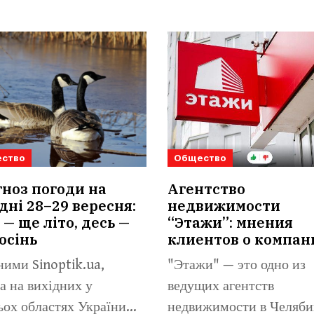
ство
Общество
ноз погоди на
Агентство
дні 28–29 вересня:
недвижимости
 — ще літо, десь —
“Этажи”: мнения
осінь
клиентов о компан
ними Sinoptik.ua,
"Этажи" — это одно из
а на вихідних у
ведущих агентств
ьох областях України
недвижимости в Челяби