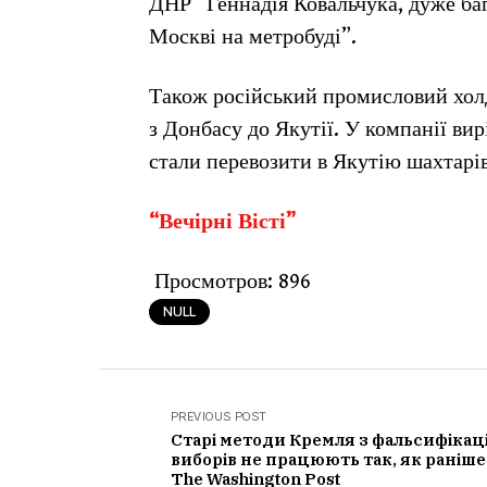
ДНР” Геннадія Ковальчука, дуже баг
Москві на метробуді”.
Також російський промисловий хо
з Донбасу до Якутії. У компанії ви
стали перевозити в Якутію шахтарі
“Вечірні Вісті”
Просмотров:
896
NULL
PREVIOUS POST
Старі методи Кремля з фальсифікаці
виборів не працюють так, як раніше
The Washington Post