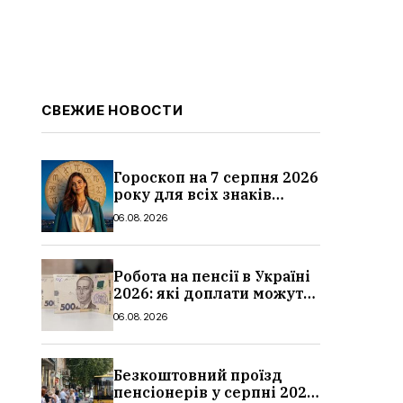
СВЕЖИЕ НОВОСТИ
Гороскоп на 7 серпня 2026
року для всіх знаків
зодіаку: кому пощастить у
06.08.2026
п’ятницю
Робота на пенсії в Україні
2026: які доплати можуть
скасувати, про що
06.08.2026
потрібно повідомити ПФУ
Безкоштовний проїзд
пенсіонерів у серпні 2026