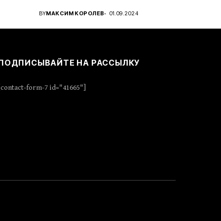
..
проявить стратегическое...
BY
МАКСИМ КОРОЛЕВ
01.09.2024
ПОДПИСЫВАЙТЕ НА РАССЫЛКУ
[contact-form-7 id="41665"]