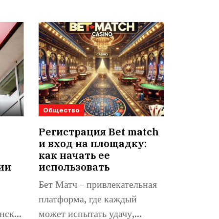
Общество
Регистрация Bet match
и вход на площадку:
как начать ее
ии
использовать
Бет Матч – привлекательная
платформа, где каждый
нске,
может испытать удачу,