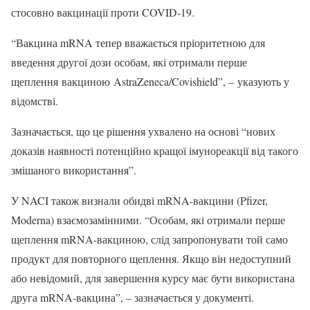
стосовно вакцинації проти COVID-19.
“Вакцина mRNA тепер вважається пріоритетною для
введення другої дози особам, які отримали перше
щеплення вакциною AstraZeneca/Covishield”, – указують у
відомстві.
Зазначається, що це рішення ухвалено на основі “нових
доказів наявності потенційно кращої імунореакції від такого
змішаного використання”.
У NACI також визнали обидві mRNA-вакцини (Pfizer,
Moderna) взаємозамінними. “Особам, які отримали перше
щеплення mRNA-вакциною, слід запропонувати той само
продукт для повторного щеплення. Якщо він недоступний
або невідомий, для завершення курсу має бути використана
друга mRNA-вакцина”, – зазначається у документі.