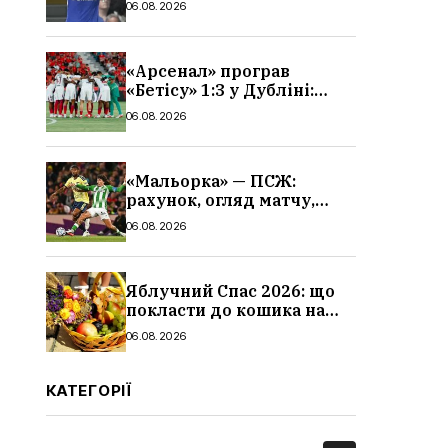
06.08.2026
«Арсенал» програв
«Бетісу» 1:3 у Дубліні:
огляд матчу та всі голи
06.08.2026
«Мальорка» — ПСЖ:
рахунок, огляд матчу,
голи та склад парижан
06.08.2026
Яблучний Спас 2026: що
покласти до кошика на
освячення, які фрукти,
06.08.2026
традиції
КАТЕГОРІЇ