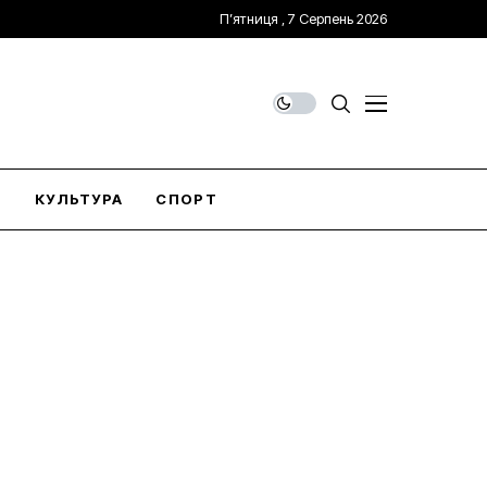
П’ятниця , 7 Серпень 2026
О
КУЛЬТУРА
СПОРТ