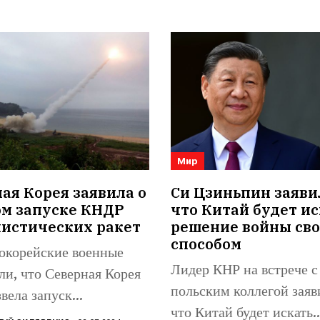
Мир
я Корея заявила о
Си Цзиньпин заяви
ом запуске КНДР
что Китай будет ис
листических ракет
решение войны св
способом
корейские военные
Лидер КНР на встрече с
ли, что Северная Корея
польским коллегой заяв
вела запуск
что Китай будет искать..
стической ракеты в