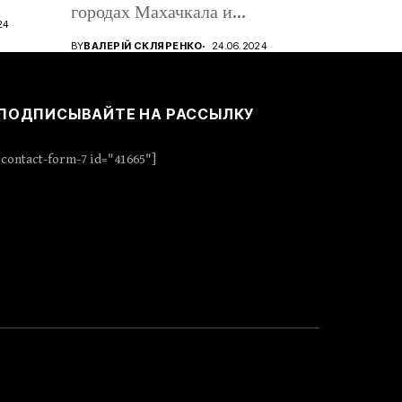
городах Махачкала и
24
Дербент,...
BY
ВАЛЕРІЙ СКЛЯРЕНКО
24.06.2024
ПОДПИСЫВАЙТЕ НА РАССЫЛКУ
[contact-form-7 id="41665"]