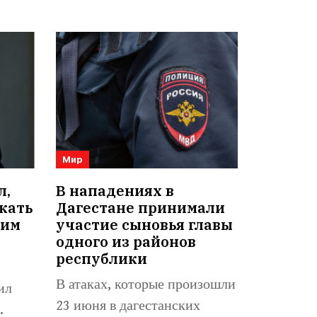
Мир
л,
В нападениях в
кать
Дагестане принимали
оим
участие сыновья главы
одного из районов
республики
В атаках, которые произошли
ил
23 июня в дагестанских
.