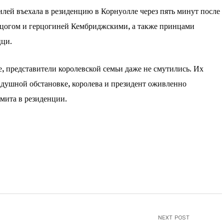
илей въехала в резиденцию в Корнуолле через пять минут после
герцогом и герцогиней Кембриджскими, а также принцами
цци.
, представители королевской семьи даже не смутились. Их
радушной обстановке, королева и президент оживленно
мита в резиденции.
NEXT POST