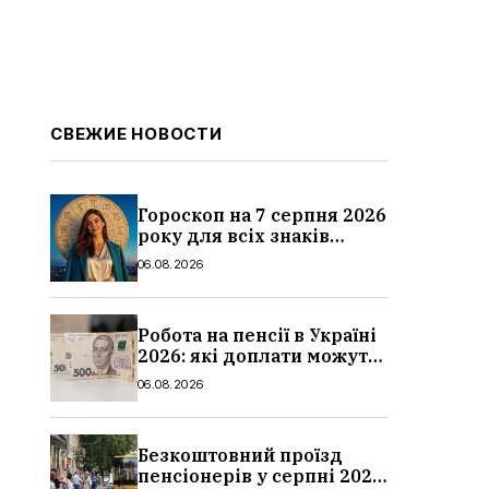
СВЕЖИЕ НОВОСТИ
Гороскоп на 7 серпня 2026
року для всіх знаків
зодіаку: кому пощастить у
06.08.2026
п’ятницю
Робота на пенсії в Україні
2026: які доплати можуть
скасувати, про що
06.08.2026
потрібно повідомити ПФУ
Безкоштовний проїзд
пенсіонерів у серпні 2026