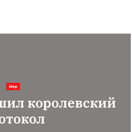
Мир
шил королевский
отокол