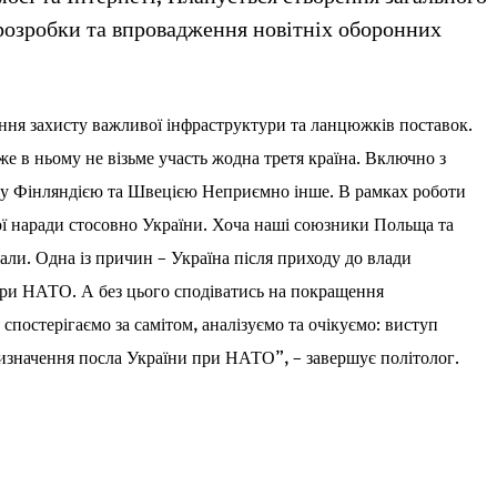
розробки та впровадження новітніх оборонних
ня захисту важливої ​​інфраструктури та ланцюжків поставок.
же в ньому не візьме участь жодна третя країна. Включно з
у Фінляндією та Швецією Неприємно інше. В рамках роботи
ої наради стосовно України. Хоча наші союзники Польща та
али. Одна із причин – Україна після приходу до влади
при НАТО. А без цього сподіватись на покращення
спостерігаємо за самітом, аналізуємо та очікуємо: виступ
ризначення посла України при НАТО”, – завершує політолог.