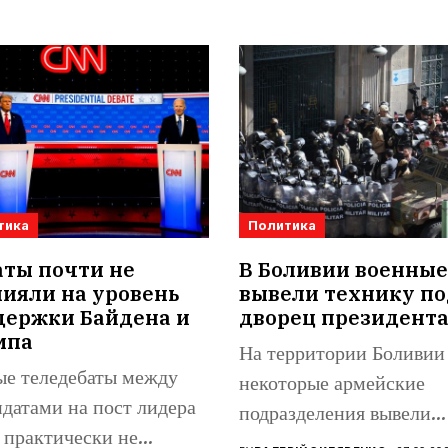
тика
Политика
аты почти не
В Боливии военные
ияли на уровень
вывели технику по
держки Байдена и
дворец президент
мпа
На территории Боливии
ые теледебаты между
некоторые армейские
датами на пост лидера
подразделения вывели
практически не
бронетехнику на