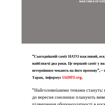
МАКСИМ КОРОЛ
“Сьогоднішній саміт НАТО важливий, оскі
найближчі два роки. Це перший саміт у як
нетерпінням чекають на його промову”, – п
Таран, інформує
UAINFO.org
.
“Найголовнішими темами стануть: в
до вересня союзники планують виве
підвищення обороноздатності в косм