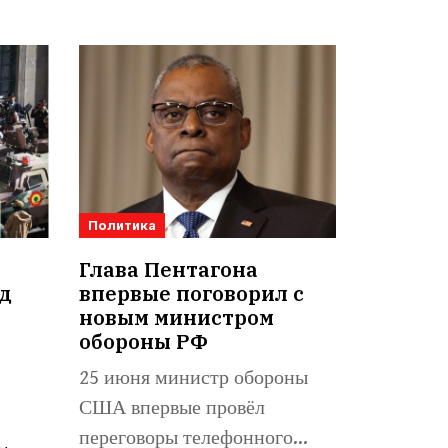
Политика
Глава Пентагона
д
впервые поговорил с
а
новым министром
обороны РФ
25 июня министр обороны
США впервые провёл
переговоры телефонного