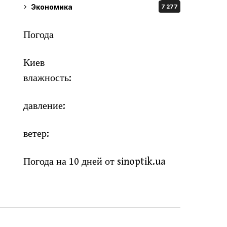
Экономика
7 277
Погода
Киев
влажность:
давление:
ветер:
Погода на 10 дней от
sinoptik.ua