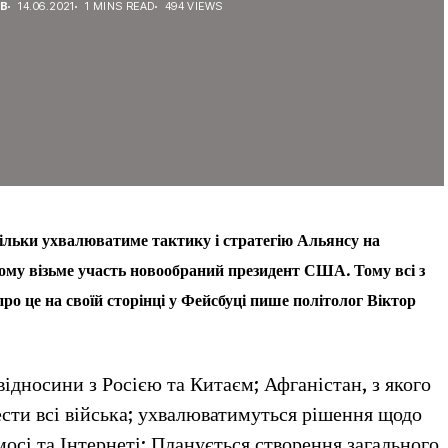
ЕВ
14.06.2021
1 MINS READ
494 VIEWS
льки ухвалюватиме тактику і стратегію Альянсу на
ому візьме участь новообраний президент США. Тому всі з
ро це на своїй сторінці у Фейсбуці пише політолог Віктор
ідносини з Росією та Китаєм; Афганістан, з якого
сти всі війська; ухвалюватимуться рішення щодо
осі та Інтернеті; Планується створення загального