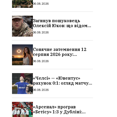
очевидців, як вісім людей
06.08.2026
загинули біля колій, що
сталося
Загинув пошуковець
Олексій Юков: що відомо
про його роботу, хто він
06.08.2026
такий, біографія
Сонячне затемнення 12
серпня 2026 року:
гороскоп, кому із знаків
06.08.2026
зодіаку принесе успіх
«Челсі» — «Ювентус»
рахунок 0:1: огляд матчу
та вихід Мудрика
06.08.2026
«Арсенал» програв
«Бетісу» 1:3 у Дубліні:
огляд матчу та всі голи