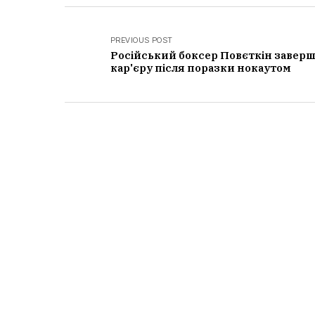
PREVIOUS POST
Російський боксер Повєткін завер
кар'єру після поразки нокаутом