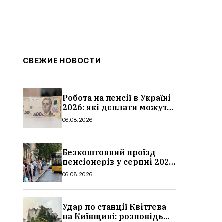
СВЕЖИЕ НОВОСТИ
Робота на пенсії в Україні
2026: які доплати можуть
скасувати, про що
06.08.2026
потрібно повідомити ПФУ
Безкоштовний проїзд
пенсіонерів у серпні 2026
в Україні: де діє пільга,
06.08.2026
хто може скористатися
Удар по станції Квітгева
на Київщині: розповідь