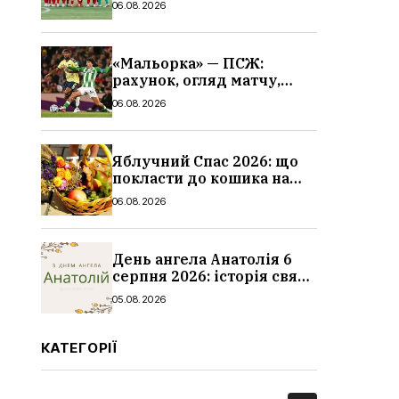
06.08.2026
«Мальорка» — ПСЖ:
рахунок, огляд матчу,
голи та склад парижан
06.08.2026
Яблучний Спас 2026: що
покласти до кошика на
освячення, які фрукти,
06.08.2026
традиції
День ангела Анатолія 6
серпня 2026: історія свята,
значення імені,
05.08.2026
привітання у віршах і
прозі
КАТЕГОРІЇ