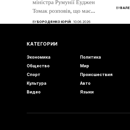
міністра Румунії Еуджен
помен
BY
ВАЛЕ
Томак розповів, що має
громадянство Румунії...
BY
БОРОДЯНКО ЮРІЙ
10.06.2026
КАТЕГОРИИ
Экономика
Политика
Общество
Мир
Спорт
Происшествия
Культура
Авто
Видео
Языки