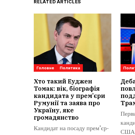
RELATED ARTICLES
Головне
Политика
Поли
Хто такий Еуджен
Деб
Томак: вік, біографія
повл
кандидата у прем’єри
под
Румунії та заява про
Тра
Україну, яке
Перв
громадянство
канди
Кандидат на посаду прем’єр-
США 