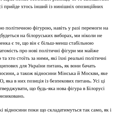
сі прийде хтось інший із нинішніх опозиційних
ю політичною фігурою, навіть у разі перемоги на
дбудеться на білоруських виборах, ми ніколи не
енка є те, що він є більш-менш стабільною
Натомість про нові політичні фігури ми майже
та хто стоїть за ними, які їхні реальні політичні
ципових для України питань, як вони бачать
носини, а також відносини Мінська й Москви, яке
 яка в них позиція із безпекових питань. Усі ці
стверджувати, що будь-яка нова фігура в Білорусі
ризиковано.
кі відносини поки що складатимуться так само, як і