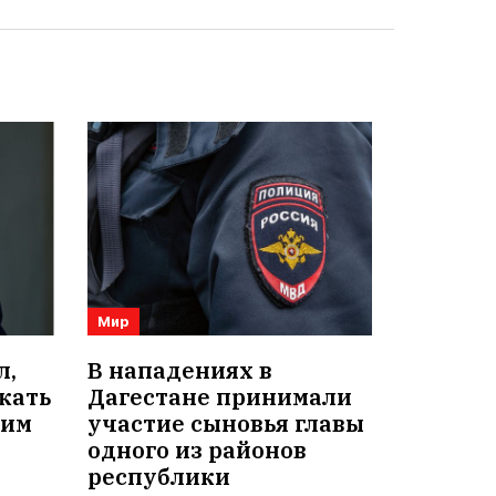
Мир
л,
В нападениях в
кать
Дагестане принимали
оим
участие сыновья главы
одного из районов
республики