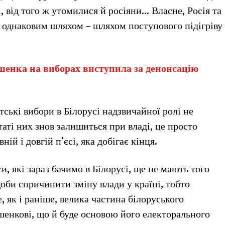
і, від того ж утомилися й росіяни… Власне, Росія та
д однаковим шляхом – шляхом поступового підігріву
енка на виборах виступила за денонсацію
ські вибори в Білорусі надзвичайної ролі не
аті них знов залишиться при владі, це просто
ій і довгій п’єсі, яка добігає кінця.
, які зараз бачимо в Білорусі, ще не мають того
оби спричинити зміну влади у країні, тобто
 як і раніше, велика частина білоруського
шенкові, що й буде основою його електорального