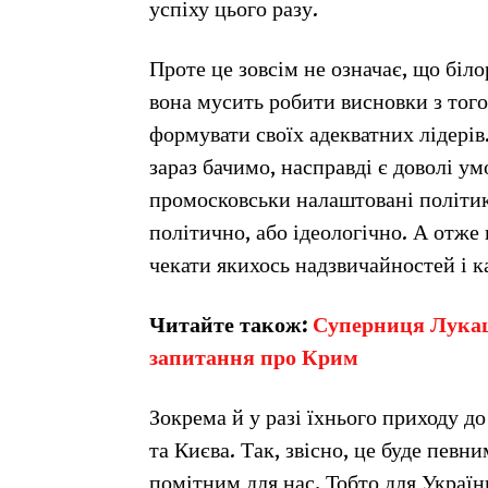
успіху цього разу.
Проте це зовсім не означає, що біл
вона мусить робити висновки з того
формувати своїх адекватних лідерів
зараз бачимо, насправді є доволі у
промосковськи налаштовані політики
політично, або ідеологічно. А отже 
чекати якихось надзвичайностей і к
Читайте також:
Суперниця Лукаш
запитання про Крим
Зокрема й у разі їхнього приходу до
та Києва. Так, звісно, це буде певн
помітним для нас. Тобто для Україн