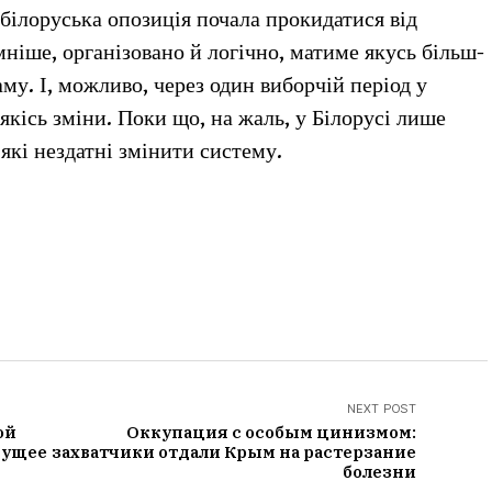
 білоруська опозиція почала прокидатися від
мніше, організовано й логічно, матиме якусь більш-
му. І, можливо, через один виборчій період у
якісь зміни. Поки що, на жаль, у Білорусі лише
які нездатні змінити систему.
NEXT POST
ой
Оккупация с особым цинизмом:
дущее
захватчики отдали Крым на растерзание
болезни