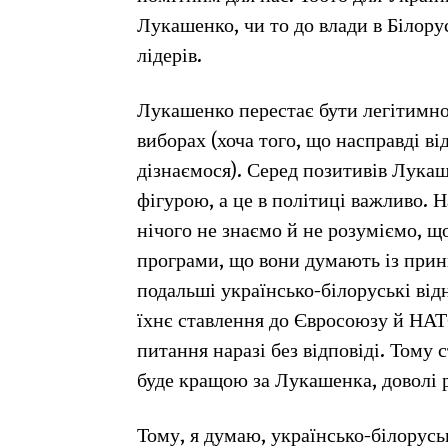
Лукашенко, чи то до влади в Білору
лідерів.
Лукашенко перестає бути легітимно
виборах (хоча того, що насправді ві
дізнаємося). Серед позитивів Лукаш
фігурою, а це в політиці важливо. 
нічого не знаємо й не розуміємо, що 
програми, що вони думають із прин
подальші українсько-білоруські від
їхнє ставлення до Євросоюзу й НАТО,
питання наразі без відповіді. Тому 
буде кращою за Лукашенка, доволі 
Тому, я думаю, українсько-білорусь