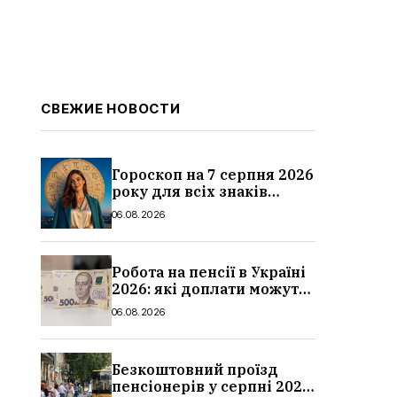
СВЕЖИЕ НОВОСТИ
Гороскоп на 7 серпня 2026
року для всіх знаків
зодіаку: кому пощастить у
06.08.2026
п’ятницю
Робота на пенсії в Україні
2026: які доплати можуть
скасувати, про що
06.08.2026
потрібно повідомити ПФУ
Безкоштовний проїзд
пенсіонерів у серпні 2026