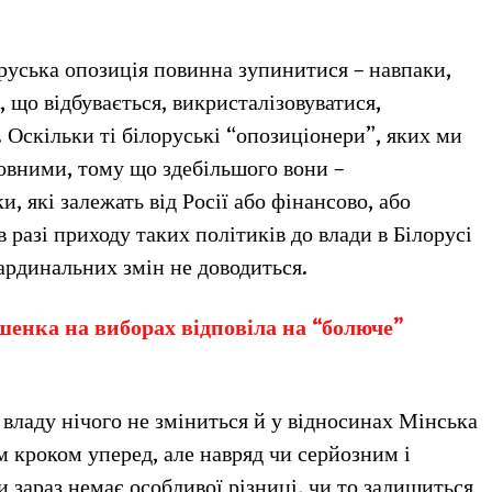
оруська опозиція повинна зупинитися – навпаки,
, що відбувається, викристалізовуватися,
. Оскільки ті білоруські “опозиціонери”, яких ми
мовними, тому що здебільшого вони –
, які залежать від Росії або фінансово, або
в разі приходу таких політиків до влади в Білорусі
ардинальних змін не доводиться.
енка на виборах відповіла на “болюче”
 владу нічого не зміниться й у відносинах Мінська
им кроком уперед, але навряд чи серйозним і
и зараз немає особливої різниці, чи то залишиться