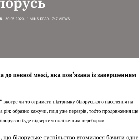
лорусь
В
30.07.2020
1 MINS READ
747 VIEWS
а до певної межі, яка пов’язана із завершенням
а” вкотре чи то отримати підтримку білоруського населення на
на річ: образно кажучи, плід уже перезрів, тобто продовження ще
Білоруссю буде відвертим політичним перебором.
, що білоруське суспільство втомилося бачити одне