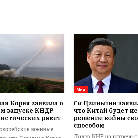
Мир
я Корея заявила о
Си Цзиньпин заяви
ом запуске КНДР
что Китай будет ис
листических ракет
решение войны св
способом
корейские военные
Лидер КНР на встрече с