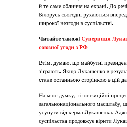
й те саме обличчя на екрані. До реч
Білорусь сьогодні рухаються впере
широкої незгоди в суспільстві.
Читайте також:
Суперниця Лукаш
союзної угоди з РФ
Втім, думаю, що майбутні президент
зіграють. Якщо Лукашенко в результ
стане останньою сторінкою в цій давн
На мою думку, ті опозиційні процеси
загальнонаціонального масштабу, щ
усунути від керма Лукашенка. Адже,
суспільства продовжує вірити Лука