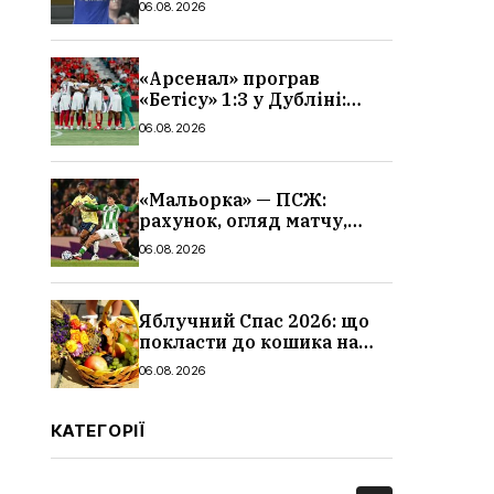
06.08.2026
«Арсенал» програв
«Бетісу» 1:3 у Дубліні:
огляд матчу та всі голи
06.08.2026
«Мальорка» — ПСЖ:
рахунок, огляд матчу,
голи та склад парижан
06.08.2026
Яблучний Спас 2026: що
покласти до кошика на
освячення, які фрукти,
06.08.2026
традиції
КАТЕГОРІЇ