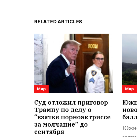
RELATED ARTICLES
Мир
Мир
Суд отложил приговор
Южна
Трампу по делу о
нов
“взятке порноактриссе
бал
за молчание” до
Южно
сентября