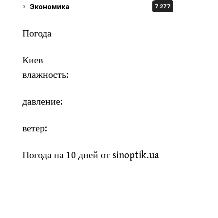
Экономика
7 277
Погода
Киев
влажность:
давление:
ветер:
Погода на 10 дней от
sinoptik.ua