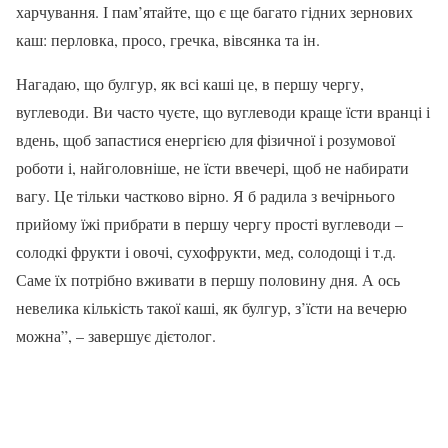
харчування. І пам’ятайте, що є ще багато гідних зернових
каш: перловка, просо, гречка, вівсянка та ін.
Нагадаю, що булгур, як всі каші це, в першу чергу,
вуглеводи. Ви часто чуєте, що вуглеводи краще їсти вранці і
вдень, щоб запастися енергією для фізичної і розумової
роботи і, найголовніше, не їсти ввечері, щоб не набирати
вагу. Це тільки частково вірно. Я б радила з вечірнього
прийому їжі прибрати в першу чергу прості вуглеводи –
солодкі фрукти і овочі, сухофрукти, мед, солодощі і т.д.
Саме їх потрібно вживати в першу половину дня. А ось
невелика кількість такої каші, як булгур, з’їсти на вечерю
можна”, – завершує дієтолог.