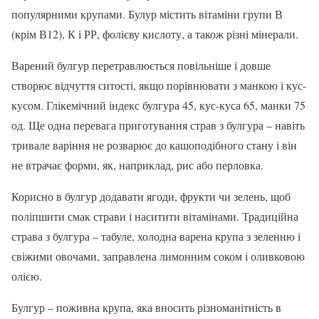
популярними крупами. Булур містить вітаміни групи В
(крім В12), К і РР, фолієву кислоту, а також різні мінерали.
Варений булгур перетравлюється повільніше і довше
створює відчуття ситості, якщо порівнювати з манкою і кус-
кусом. Глікемічний індекс булгура 45, кус-куса 65, манки 75
од. Ще одна перевага приготування страв з булгура – навіть
тривале варіння не розварює до кашоподібного стану і він
не втрачає форми, як, наприклад, рис або перловка.
Корисно в булгур додавати ягоди, фрукти чи зелень, щоб
поліпшити смак страви і наситити вітамінами. Традиційна
страва з булгура – табуле, холодна варена крупа з зеленню і
свіжими овочами, заправлена лимонним соком і оливковою
олією.
Булгур – поживна крупа, яка вносить різноманітність в