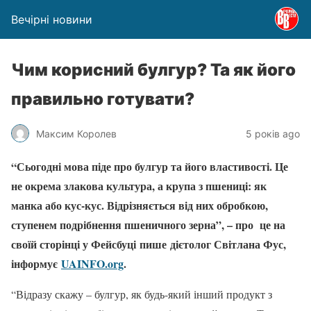
Вечірні новини
Чим корисний булгур? Та як його
правильно готувати?
Максим Королев
5 років ago
“Сьогодні мова піде про булгур та його властивості. Це
не окрема злакова культура, а крупа з пшениці: як
манка або кус-кус. Відрізняється від них обробкою,
ступенем подрібнення пшеничного зерна”, – про це на
своїй сторінці у Фейсбуці пише дієтолог Світлана Фус,
інформує
UAINFO.org
.
“Відразу скажу – булгур, як будь-який інший продукт з