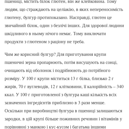
пшениці, містить білок глютен, він же клейковина. Тому
людям, що страждають на целіакію, в яких непереносимість
глютену, булгур протипоказано. Насправді, глютен це
звичайний білок, один з безлічі інших. Для здорової людини
шкідливого в ньому нічого немає. Тому виключати
продукти з глютеном з раціону не треба.
Чим же корисний булгур? Для приготування крупи
пшеничні зерна пропарюють, потім висушують на сонці,
очищають від оболонок і подрібнюють до потрібного
розміру. У 100 г крупи міститься 13 г білка, близько 2 г
жирів, 70 г вуглеводів, 12 г клітковини, її калорійність – 340
ккал. У 100 г приготовленої з булгура каші кількість всіх
зазначених інгредієнтів приблизно в 3 рази менше.
Оскільки при виробництві булгура в пшениці залишаються
зародки, в цій крупі більше поживних речовин і вітамінів у
порівнянні з манкою і кус-кусом і багатьма іншими