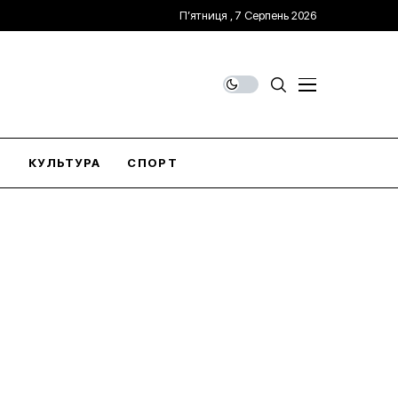
П’ятниця , 7 Серпень 2026
О
КУЛЬТУРА
СПОРТ