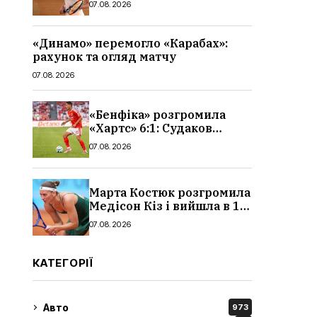
07.08.2026
«Динамо» перемогло «Карабах»:
рахунок та огляд матчу
07.08.2026
«Бенфіка» розгромила
«Хартс» 6:1: Судаков
відзначився асистом,
07.08.2026
огляд матчу і рахунок
Марта Костюк розгромила
Медісон Кіз і вийшла в 1/8
фіналу Торонто: результат
07.08.2026
КАТЕГОРІЇ
Авто
973