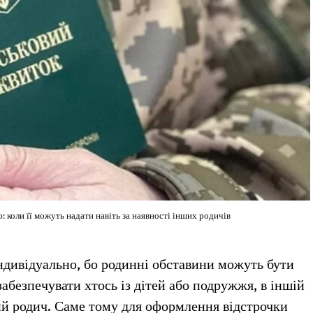
: коли її можуть надати навіть за наявності інших родичів
індивідуально, бо родинні обставини можуть бути
забезпечувати хтось із дітей або подружжя, в іншій
й родич. Саме тому для оформлення відстрочки