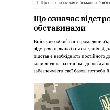
Що це означає для військовозобов’я
Що означає відстр
обставинами
Військовозобов’язані громадяни Ук
відстрочки, якщо їхня ситуація від
підстав є необхідність постійного 
коли людина за станом здоров’я або
забезпечувати свої базові потреби 