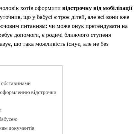
 чоловік хотів оформити
відстрочку від мобілізації
уточнив, що у бабусі є троє дітей, але всі вони вже
ключовим питанням: чи може онук претендувати на
ребує допомоги, є родичі ближчого ступеня
зує, що така можливість існує, але не без
и обставинами
в оформленню відстрочки
я
 бабусею
ням документів