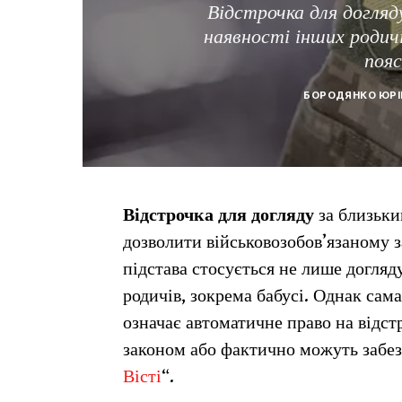
Відстрочка для догляд
наявності інших родичі
поя
БОРОДЯНКО ЮРІ
Відстрочка для догляду
за близьки
дозволити військовозобов’язаному з
підстава стосується не лише догляд
родичів, зокрема бабусі. Однак сам
означає автоматичне право на відстр
законом або фактично можуть забез
Вісті
“.