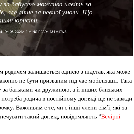
у за бабусею можлива навіть за
в, але лише за певної умови. Що
снили юристи.
Й
04.06.2026
1 MINS READ
134 VIEWS
м родичем залишається однією з підстав, яка може
аконно не бути призваним під час мобілізації. Така
у за батьками чи дружиною, а й інших близьких
а потреба родича в постійному догляді ще не завжди
очку. Важливим є те, чи є інші члени сім’ї, які за
печувати такий догляд, повідомляють “
Вечірні