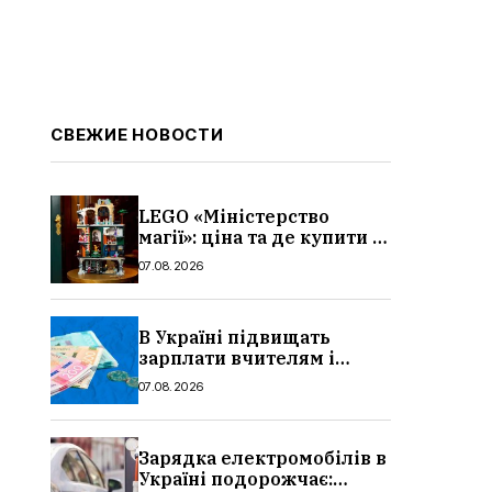
СВЕЖИЕ НОВОСТИ
LEGO «Міністерство
магії»: ціна та де купити в
Україні
07.08.2026
В Україні підвищать
зарплати вчителям і
стипендії студентам з 1
07.08.2026
вересня 2026: умови,
суми, розмір
Зарядка електромобілів в
Україні подорожчає: