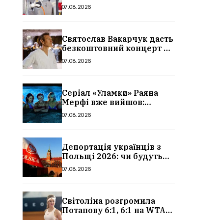
причина і нові ціни з
07.08.2026
серпня 2026
Святослав Вакарчук дасть
безкоштовний концерт у
Львові: дата і місце
07.08.2026
Серіал «Уламки» Раяна
Мерфі вже вийшов:
сюжет, актори та всі
07.08.2026
деталі, де дивитися
Депортація українців з
Польщі 2026: чи будуть
висилати українських
07.08.2026
чоловіків
Світоліна розгромила
Потапову 6:1, 6:1 на WTA
1000 у Торонто