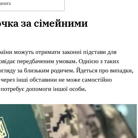
заних
очка за сімейними
раїни можуть отримати законні підстави для
повідає передбаченим умовам. Однією з таких
догляду за близьким родичем. Йдеться про випадки,
 через інші обставини не може самостійно
й потребує допомоги іншої особи.