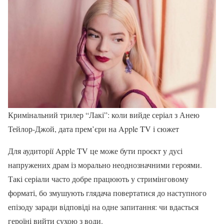
Кримінальний трилер “Лакі”: коли вийде серіал з Анею
Тейлор-Джой, дата прем’єри на Apple TV і сюжет
Для аудиторії Apple TV це може бути проєкт у дусі
напружених драм із морально неоднозначними героями.
Такі серіали часто добре працюють у стримінговому
форматі, бо змушують глядача повертатися до наступного
епізоду заради відповіді на одне запитання: чи вдасться
героїні вийти сухою з води.