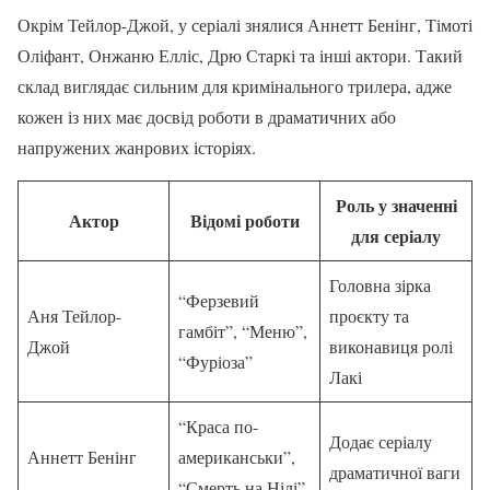
Окрім Тейлор-Джой, у серіалі знялися Аннетт Бенінг, Тімоті
Оліфант, Онжаню Елліс, Дрю Старкі та інші актори. Такий
склад виглядає сильним для кримінального трилера, адже
кожен із них має досвід роботи в драматичних або
напружених жанрових історіях.
Роль у значенні
Актор
Відомі роботи
для серіалу
Головна зірка
“Ферзевий
Аня Тейлор-
проєкту та
гамбіт”, “Меню”,
Джой
виконавиця ролі
“Фуріоза”
Лакі
“Краса по-
Додає серіалу
Аннетт Бенінг
американськи”,
драматичної ваги
“Смерть на Нілі”