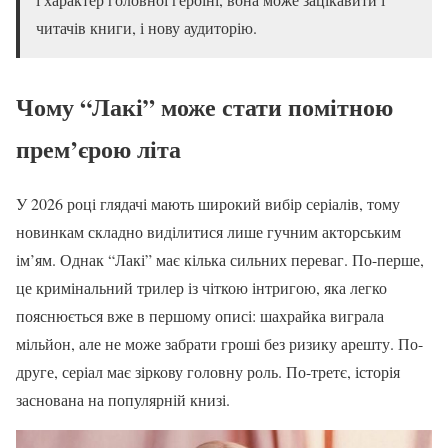
читачів книги, і нову аудиторію.
Чому “Лакі” може стати помітною
прем’єрою літа
У 2026 році глядачі мають широкий вибір серіалів, тому
новинкам складно виділитися лише гучним акторським
ім’ям. Однак “Лакі” має кілька сильних переваг. По-перше,
це кримінальний трилер із чіткою інтригою, яка легко
пояснюється вже в першому описі: шахрайка виграла
мільйон, але не може забрати гроші без ризику арешту. По-
друге, серіал має зіркову головну роль. По-третє, історія
заснована на популярній книзі.