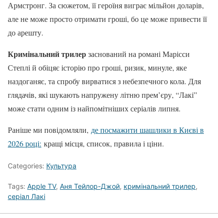
Армстронг. За сюжетом, її героїня виграє мільйон доларів,
але не може просто отримати гроші, бо це може привести її
до арешту.
Кримінальний трилер
заснований на романі Марісси
Степлі й обіцяє історію про гроші, ризик, минуле, яке
наздоганяє, та спробу вирватися з небезпечного кола. Для
глядачів, які шукають напружену літню прем’єру, “Лакі”
може стати одним із найпомітніших серіалів липня.
Раніше ми повідомляли,
де посмажити шашлики в Києві в
2026 році:
кращі місця, список, правила і ціни.
Categories:
Культура
Tags:
Apple TV
,
Аня Тейлор-Джой
,
кримінальний трилер
,
серіал Лакі