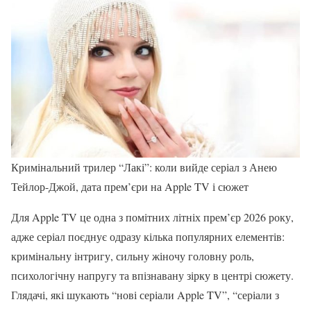
Кримінальний трилер “Лакі”: коли вийде серіал з Анею
Тейлор-Джой, дата прем’єри на Apple TV і сюжет
Для Apple TV це одна з помітних літніх прем’єр 2026 року,
адже серіал поєднує одразу кілька популярних елементів:
кримінальну інтригу, сильну жіночу головну роль,
психологічну напругу та впізнавану зірку в центрі сюжету.
Глядачі, які шукають “нові серіали Apple TV”, “серіали з