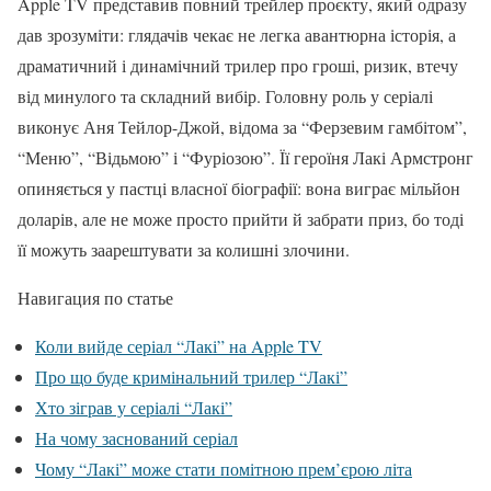
Apple TV представив повний трейлер проєкту, який одразу
дав зрозуміти: глядачів чекає не легка авантюрна історія, а
драматичний і динамічний трилер про гроші, ризик, втечу
від минулого та складний вибір. Головну роль у серіалі
виконує Аня Тейлор-Джой, відома за “Ферзевим гамбітом”,
“Меню”, “Відьмою” і “Фуріозою”. Її героїня Лакі Армстронг
опиняється у пастці власної біографії: вона виграє мільйон
доларів, але не може просто прийти й забрати приз, бо тоді
її можуть заарештувати за колишні злочини.
Навигация по статье
Коли вийде серіал “Лакі” на Apple TV
Про що буде кримінальний трилер “Лакі”
Хто зіграв у серіалі “Лакі”
На чому заснований серіал
Чому “Лакі” може стати помітною прем’єрою літа