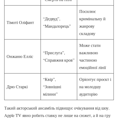
Посилює
“Дедвуд”,
кримінальну й
Тімоті Оліфант
“Мандалорець”
жанрову
складову
Може стати
“Прислуга”,
важливою
Онжаню Елліс
“Справжня кров”
частиною
емоційної лінії
“Квір”,
Орієнтує проєкт і
Дрю Старкі
“Зовнішні
на молодшу
мілини”
аудиторію
Такий акторський ансамбль підвищує очікування від шоу.
Apple TV явно робить ставку не лише на сюжет, а й на гру