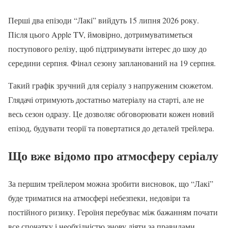
Перші два епізоди “Лакі” вийдуть 15 липня 2026 року.
Після цього Apple TV, ймовірно, дотримуватиметься
поступового релізу, щоб підтримувати інтерес до шоу до
середини серпня. Фінал сезону запланований на 19 серпня.
Такий графік зручний для серіалу з напруженим сюжетом.
Глядачі отримують достатньо матеріалу на старті, але не
весь сезон одразу. Це дозволяє обговорювати кожен новий
епізод, будувати теорії та повертатися до деталей трейлера.
Що вже відомо про атмосферу серіалу
За першим трейлером можна зробити висновок, що “Лакі”
буде триматися на атмосфері небезпеки, недовіри та
постійного ризику. Героїня перебуває між бажанням почати
все спочатку і необхідністю знову діяти за правилами