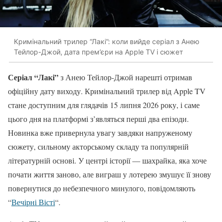
Кримінальний трилер “Лакі”: коли вийде серіал з Анею
Тейлор-Джой, дата прем’єри на Apple TV і сюжет
Серіал “Лакі”
з Анею Тейлор-Джой нарешті отримав
офіційну дату виходу. Кримінальний трилер від Apple TV
стане доступним для глядачів 15 липня 2026 року, і саме
цього дня на платформі з’являться перші два епізоди.
Новинка вже привернула увагу завдяки напруженому
сюжету, сильному акторському складу та популярній
літературній основі. У центрі історії — шахрайка, яка хоче
почати життя заново, але виграш у лотерею змушує її знову
повернутися до небезпечного минулого, повідомляють
“
Вечірні Вісті
“.