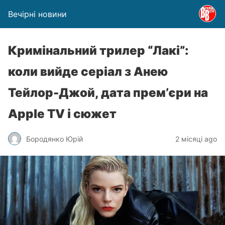
Вечірні новини
Кримінальний трилер “Лакі”:
коли вийде серіал з Анею
Тейлор-Джой, дата прем’єри на
Apple TV і сюжет
Бородянко Юрій
2 місяці ago