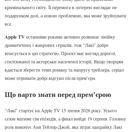
кримінального світу. Її перемога в лотерею виглядає не
подарунком долі, а новою проблемою, яка може зруйнувати
все.
Apple TV
останніми роками активно розвиває лінійку
драматичних і жанрових серіалів, тож “Лакі” добре
вписується в цю стратегію. Проєкт має вигляд дорогої,
стилізованої та акторськи насиченої історії. Якщо творцям
вдасться зберегти темп роману та напругу трейлера, серіал
може отримати добрі відгуки після прем’єри.
Що варто знати перед прем’єрою
“Лакі” стартує на Apple TV 15 липня 2026 року. Усього
сезон матиме сім епізодів, а фінал вийде 19 серпня. Головну
роль виконує Аня Тейлор-Джой, яка зіграє шахрайку Лакі