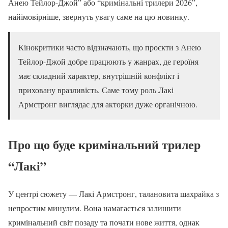
Анею Тейлор-Джой” або “кримінальні трилери 2026”,
найімовірніше, звернуть увагу саме на цю новинку.
Кінокритики часто відзначають, що проєкти з Анею
Тейлор-Джой добре працюють у жанрах, де героїня
має складний характер, внутрішній конфлікт і
приховану вразливість. Саме тому роль Лакі
Армстронг виглядає для акторки дуже органічною.
Про що буде кримінальний трилер
“Лакі”
У центрі сюжету — Лакі Армстронг, талановита шахрайка з
непростим минулим. Вона намагається залишити
кримінальний світ позаду та почати нове життя, однак