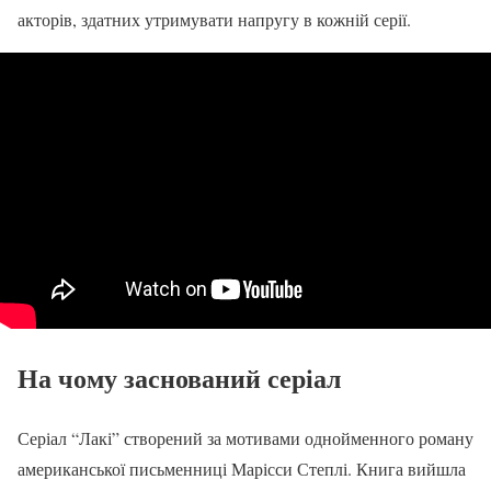
акторів, здатних утримувати напругу в кожній серії.
На чому заснований серіал
Серіал “Лакі” створений за мотивами однойменного роману
американської письменниці Марісси Степлі. Книга вийшла