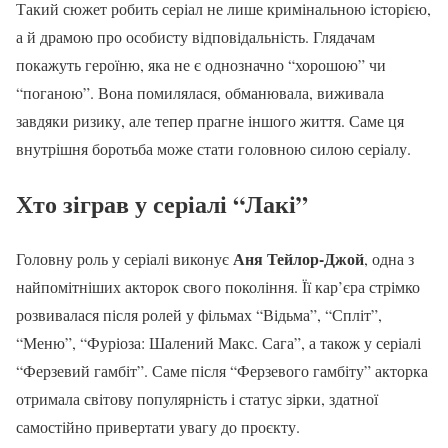
Такий сюжет робить серіал не лише кримінальною історією,
а й драмою про особисту відповідальність. Глядачам
покажуть героїню, яка не є однозначно “хорошою” чи
“поганою”. Вона помилялася, обманювала, виживала
завдяки ризику, але тепер прагне іншого життя. Саме ця
внутрішня боротьба може стати головною силою серіалу.
Хто зіграв у серіалі “Лакі”
Аня Тейлор-Джой
Головну роль у серіалі виконує
, одна з
найпомітніших акторок свого покоління. Її кар’єра стрімко
розвивалася після ролей у фільмах “Відьма”, “Спліт”,
“Меню”, “Фуріоза: Шалений Макс. Сага”, а також у серіалі
“Ферзевий гамбіт”. Саме після “Ферзевого гамбіту” акторка
отримала світову популярність і статус зірки, здатної
самостійно привертати увагу до проєкту.