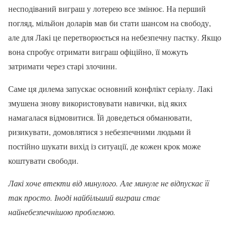
несподіваний виграш у лотерею все змінює. На перший
погляд, мільйон доларів мав би стати шансом на свободу,
але для Лакі це перетворюється на небезпечну пастку. Якщо
вона спробує отримати виграш офіційно, її можуть
затримати через старі злочини.
Саме ця дилема запускає основний конфлікт серіалу. Лакі
змушена знову використовувати навички, від яких
намагалася відмовитися. Їй доведеться обманювати,
ризикувати, домовлятися з небезпечними людьми й
постійно шукати вихід із ситуації, де кожен крок може
коштувати свободи.
Лакі хоче втекти від минулого. Але минуле не відпускає її
так просто. Іноді найбільший виграш стає
найнебезпечнішою проблемою.