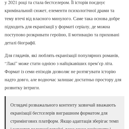
у 2021 році та стала бестселером. Її історія поєднує
кримінальний сюжет, елементи психологічної драми та
тему втечі від власного минулого. Саме така основа добре
підходить для екранізації у форматі серіалу, де можна
поступово розкривати героїню, її мотивацію та приховані
деталі біографії.
Для глядачів, які люблять екранізації популярних романів,
“Лакі” може стати однією з найцікавіших прем’єр літа.
Формат із семи епізодів дозволяє не розтягувати історію
надто довго, але водночас залишає достатньо простору для
розвитку інтриги.
Оглядачі розважального контенту зазвичай вважають
екранізації бестселерів виграшним форматом для
стримінгових платформ. Якщо адаптація зберігає темп
і характер головної героїні, вона може зацікавити і