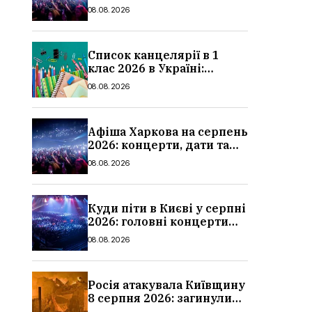
ціни квитків
08.08.2026
Список канцелярії в 1
клас 2026 в Україні:
повний чек-лист для
08.08.2026
школи
Афіша Харкова на серпень
2026: концерти, дати та
ціни квитків
08.08.2026
Куди піти в Києві у серпні
2026: головні концерти
місяця, дати, артисти та
08.08.2026
ціни
Росія атакувала Київщину
8 серпня 2026: загинули
троє людей, серед них