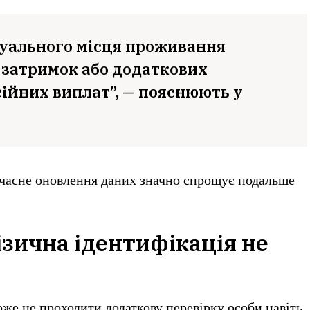
уального місця проживання
затримок або додаткових
ійних виплат”, — пояснюють у
єчасне оновлення даних значно спрощує подальше
ізична ідентифікація не
же не проходити додаткову перевірку особи навіть