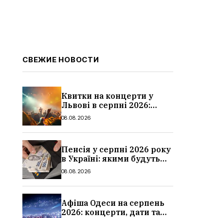
СВЕЖИЕ НОВОСТИ
Квитки на концерти у
Львові в серпні 2026:
дати, ціни та локації
08.08.2026
Пенсія у серпні 2026 року
в Україні: якими будуть
мінімальні та
08.08.2026
максимальні виплати,
суми
Афіша Одеси на серпень
2026: концерти, дати та