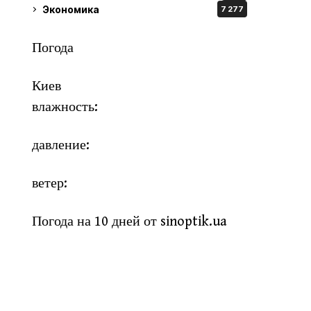
Экономика
7 277
Погода
Киев
влажность:
давление:
ветер:
Погода на 10 дней от
sinoptik.ua