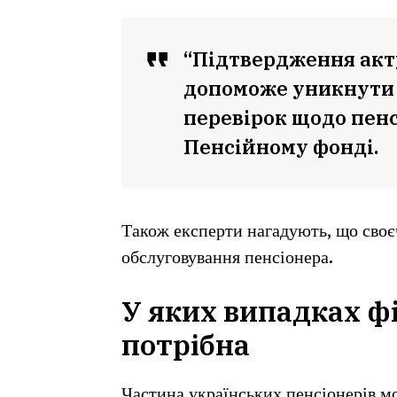
“Підтвердження акт
допоможе уникнути 
перевірок щодо пенс
Пенсійному фонді.
Також експерти нагадують, що сво
обслуговування пенсіонера.
У яких випадках ф
потрібна
Частина українських пенсіонерів мо