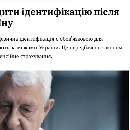
дити ідентифікацію після
їну
ізична ідентифікація є обов’язковою для
ають за межами України. Це передбачено законом
енсійне страхування.