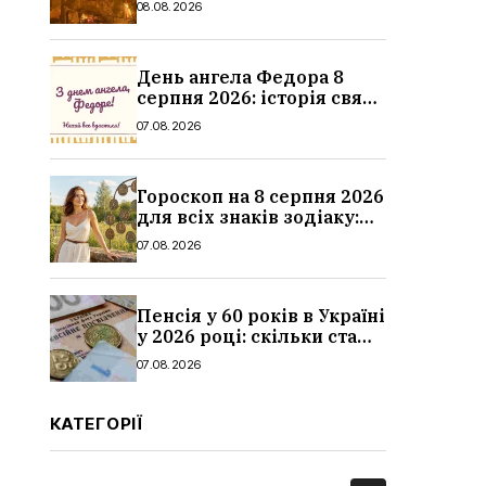
08.08.2026
дитина, наслідки
День ангела Федора 8
серпня 2026: історія свята,
значення імені,
07.08.2026
привітання у віршах і
прозі
Гороскоп на 8 серпня 2026
для всіх знаків зодіаку:
кохання, гроші та справи
07.08.2026
Пенсія у 60 років в Україні
у 2026 році: скільки стажу
потрібно, умови, кому
07.08.2026
можуть відмовити
КАТЕГОРІЇ