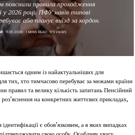
ам пояснили правила проходження
ї у 2026 році. ПФУ навів типові
ебуває або планує виїзд за кордон.
ІЙ
11.05.2026
1 MINS READ
175 VIEWS
лишається одним із найактуальніших для
для тих, хто тимчасово перебуває за межами країни
міни правил та велику кількість запитань Пенсійний
і роз’яснення на конкретних життєвих прикладах,
ідентифікації є обов’язковим, а в яких випадках
 підтверджувати свою особу. Особливу увагу