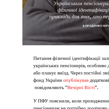
Українським пенсіонер
фізичної ідентифікаці
приклади для тих, хто пер
БОРОДЯНКО ЮР
Питання фізичної ідентифікації за
українських пенсіонерів, особливо 
або планує виїзд. Через постійні з
фонд України
опублікував
додатков
повідомляють “
Вечірні Вісті
“.
У ПФУ пояснили, коли проходження 
пенсіонерам не потрібно додатково