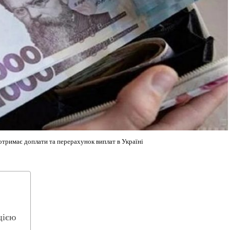
 отримає доплати та перерахунок виплат в Україні
цією