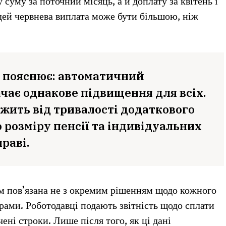
суму за поточний місяць, а й доплату за квітень і
дей червнева виплата може бути більшою, ніж
 пояснює: автоматичний
чає однакове підвищення для всіх.
жить від тривалості додаткового
 розміру пенсії та індивідуальних
раві.
м пов’язана не з окремим рішенням щодо кожного
рами. Роботодавці подають звітність щодо сплати
ені строки. Лише після того, як ці дані