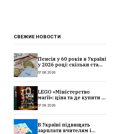
СВЕЖИЕ НОВОСТИ
Пенсія у 60 років в Україні
у 2026 році: скільки стажу
потрібно, умови, кому
07.08.2026
можуть відмовити
LEGO «Міністерство
магії»: ціна та де купити в
Україні
07.08.2026
В Україні підвищать
зарплати вчителям і