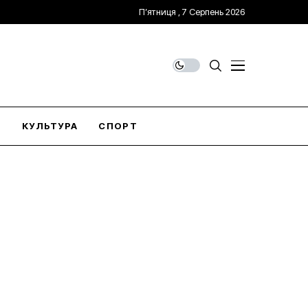
П’ятниця , 7 Серпень 2026
О
КУЛЬТУРА
СПОРТ