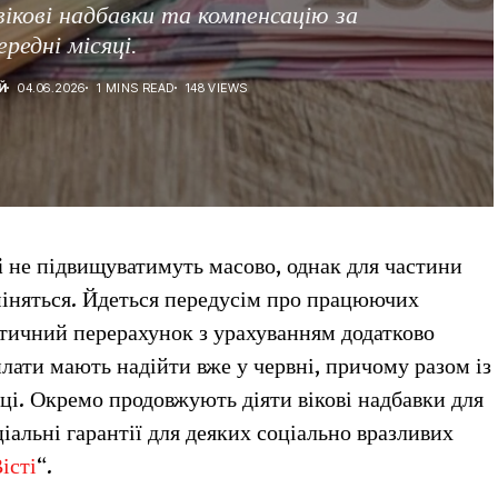
ікові надбавки та компенсацію за
ередні місяці.
Й
04.06.2026
1 MINS READ
148 VIEWS
і
не підвищуватимуть масово, однак для частини
міняться. Йдеться передусім про працюючих
атичний перерахунок з урахуванням додатково
плати мають надійти вже у червні, причому разом із
ці. Окремо продовжують діяти вікові надбавки для
іальні гарантії для деяких соціально вразливих
істі
“.