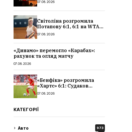
07.08.2026
чоловіків
Світоліна розгромила
Потапову 6:1, 6:1 на WTA
1000 у Торонто
07.08.2026
«Динамо» перемогло «Карабах»:
рахунок та огляд матчу
07.08.2026
«Бенфіка» розгромила
«Хартс» 6:1: Судаков
відзначився асистом,
07.08.2026
огляд матчу і рахунок
КАТЕГОРІЇ
Авто
973