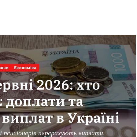
овне
Економіка
ервні 2026: хто
 доплати та
виплат в Україні
і пенсіонерів перерахують виплати.