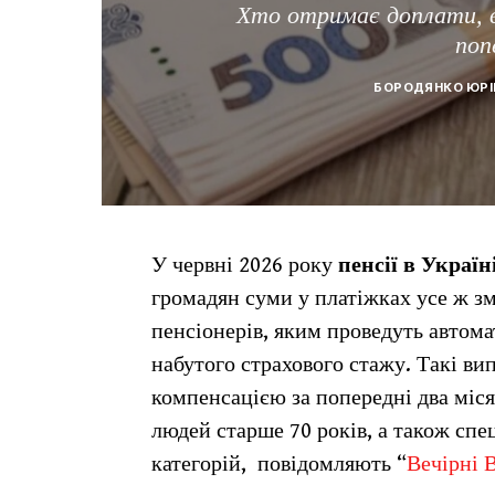
Хто отримає доплати, в
поп
БОРОДЯНКО ЮРІ
У червні 2026 року
пенсії в Україн
громадян суми у платіжках усе ж з
пенсіонерів, яким проведуть автом
набутого страхового стажу. Такі ви
компенсацією за попередні два міся
людей старше 70 років, а також спец
категорій, повідомляють “
Вечірні В