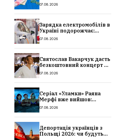
стипендії студентам з 1
07.08.2026
вересня 2026: умови,
суми, розмір
Зарядка електромобілів в
Україні подорожчає:
причина і нові ціни з
07.08.2026
серпня 2026
Святослав Вакарчук дасть
безкоштовний концерт у
Львові: дата і місце
07.08.2026
Серіал «Уламки» Раяна
Мерфі вже вийшов:
сюжет, актори та всі
07.08.2026
деталі, де дивитися
Депортація українців з
Польщі 2026: чи будуть
висилати українських