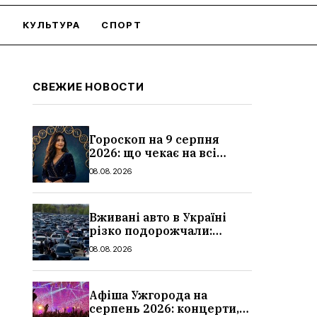
О
КУЛЬТУРА
СПОРТ
СВЕЖИЕ НОВОСТИ
Гороскоп на 9 серпня
2026: що чекає на всі
знаки зодіаку
08.08.2026
Вживані авто в Україні
різко подорожчали:
причини, які машини
08.08.2026
додали найбільше в ціні
Афіша Ужгорода на
серпень 2026: концерти,