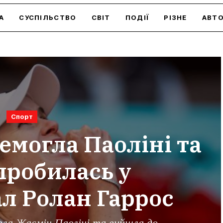
А
СУСПІЛЬСТВО
СВІТ
ПОДІЇ
РІЗНЕ
АВТ
Спорт
емогла Паоліні та
пробилась у
л Ролан Гаррос
гла Жасмін Паоліні та вийшла до