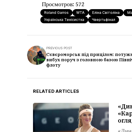
Просмотров:
572
Roland Garros
WTA
Еліна Світоліна
Ма
Українська Тенісистка
Чвертьфінал
PREVIOUS POST
Сєвєроморськ під прицілом: потуж
вибух поруч з головною базою Півн
флоту
RELATED ARTICLES
«Ди
«Кар
огля
«Дин