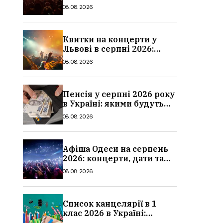
дати та ціни
08.08.2026
Квитки на концерти у
Львові в серпні 2026:
дати, ціни та локації
08.08.2026
Пенсія у серпні 2026 року
в Україні: якими будуть
мінімальні та
08.08.2026
максимальні виплати,
суми
Афіша Одеси на серпень
2026: концерти, дати та
ціни квитків
08.08.2026
Список канцелярії в 1
клас 2026 в Україні:
повний чек-лист для