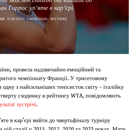
н Гаррос уп’яте в кар’єрі.
КО
01.06.2025
1 MINS READ
493 VIEWS
аїни, провела надзвичайно емоційний та
ритого чемпіонату Франції. У трисетовому
 одну з найсильніших тенісисток світу – італійку
четверту сходинку в рейтингу WTA, повідомляють
ультат зустрічі
.
яте в кар’єрі вийти до чвертьфіналу турніру
а цій стадії у 2015, 2017, 2020 та 2023 роках. Матч