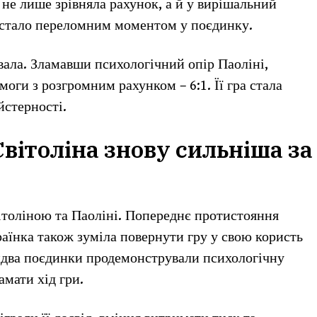
не лише зрівняла рахунок, а й у вирішальний
е стало переломним моментом у поєдинку.
вала. Зламавши психологічний опір Паоліні,
моги з розгромним рахунком – 6:1. Її гра стала
йстерності.
вітоліна знову сильніша за
вітоліною та Паоліні. Попереднє протистояння
країнка також зуміла повернути гру у свою користь
идва поєдинки продемонстрували психологічну
ламати хід гри.