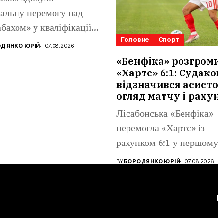
альну перемогу над
бахом» у кваліфікації
Головне
Спорт
конференцій. Матвій
ДЯНКО ЮРІЙ
07.08.2026
аренко...
«Бенфіка» розгром
«Хартс» 6:1: Судако
відзначився асисто
огляд матчу і раху
Лісабонська «Бенфіка»
перемогла «Хартс» із
рахунком 6:1 у першому
матчі третього
BY
БОРОДЯНКО ЮРІЙ
07.08.2026
кваліфікаційного...