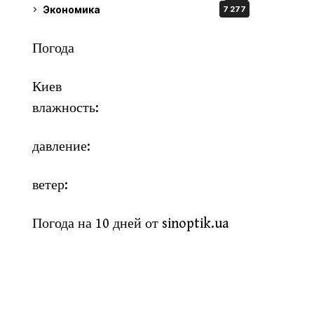
Экономика
7 277
Погода
Киев
влажность:
давление:
ветер:
Погода на 10 дней от
sinoptik.ua