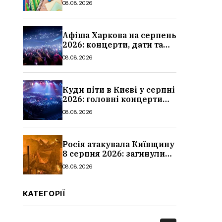
08.08.2026
школи
Афіша Харкова на серпень
2026: концерти, дати та
ціни квитків
08.08.2026
Куди піти в Києві у серпні
2026: головні концерти
місяця, дати, артисти та
08.08.2026
ціни
Росія атакувала Київщину
8 серпня 2026: загинули
троє людей, серед них
08.08.2026
дитина, наслідки
КАТЕГОРІЇ