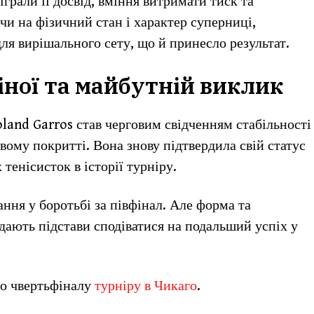
грали її досвід, вміння витримати тиск та
чи на фізичний стан і характер суперниці,
для вирішального сету, що й принесло результат.
іної та майбутній виклик
oland Garros став черговим свідченням стабільності
овому покритті. Вона знову підтвердила свій статус
тенісисток в історії турніру.
ння у боротьбі за півфінал. Але форма та
 дають підстави сподіватися на подальший успіх у
до чвертьфіналу
турніру в Чикаго
.