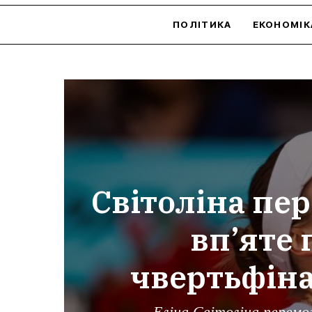
ПОЛІТИКА
ЕКОНОМІК
Світоліна пер
вп’яте 
чвертьфіна
Еліна Світоліна перемо