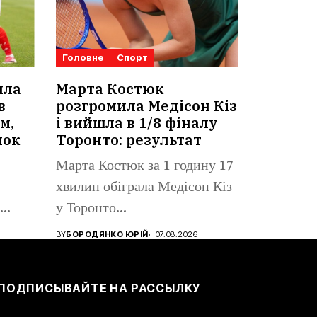
Головне
Спорт
ила
Марта Костюк
в
розгромила Медісон Кіз
м,
і вийшла в 1/8 фіналу
нок
Торонто: результат
Марта Костюк за 1 годину 17
хвилин обіграла Медісон Кіз
у Торонто...
BY
БОРОДЯНКО ЮРІЙ
07.08.2026
ПОДПИСЫВАЙТЕ НА РАССЫЛКУ