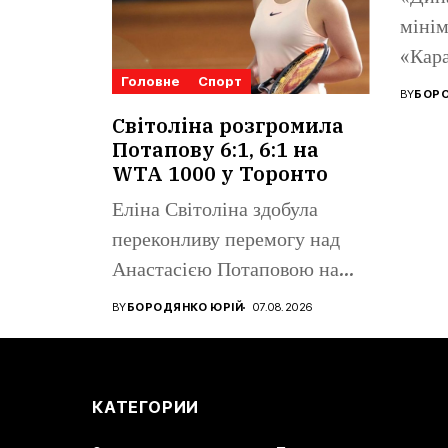
мінім
«Кара
Головне
Спорт
Ліги 
BY
БОРО
Поном
Світоліна розгромила
Потапову 6:1, 6:1 на
WTA 1000 у Торонто
Еліна Світоліна здобула
переконливу перемогу над
Анастасією Потаповою на
турнірі WTA 1000...
BY
БОРОДЯНКО ЮРІЙ
07.08.2026
КАТЕГОРИИ