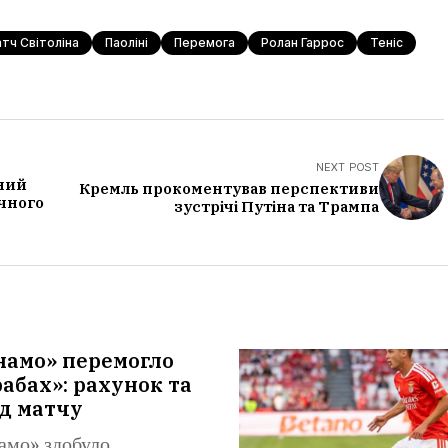
тч Світоліна
Паоліні
Перемога
Ролан Гаррос
Теніс
NEXT POST
ний
Кремль прокоментував перспективи
ічного
зустрічі Путіна та Трампа
намо» перемогло
абах»: рахунок та
д матчу
амо» здобуло