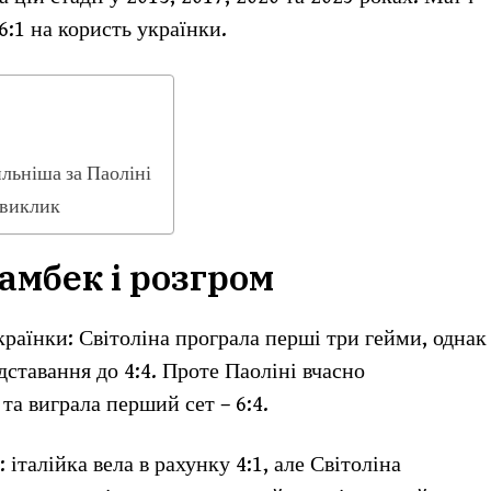
 6:1 на користь українки.
льніша за Паоліні
 виклик
камбек і розгром
раїнки: Світоліна програла перші три гейми, однак
дставання до 4:4. Проте Паоліні вчасно
а виграла перший сет – 6:4.
 італійка вела в рахунку 4:1, але Світоліна