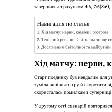
завершився з рахунком 4:6, 7:6(8:6),
Навигация по статье
Хід матчу: нерви, камбек і розгром
Тенісний реванш: Світоліна знову си
Досягнення Світоліної та майбутній
Хід матчу: нерви, 
Старт поєдинку був невдалим для ук
зуміла вирівняти гру й скоротити ві
скористалась помилками суперниці т
У другому сеті сценарій повторився: