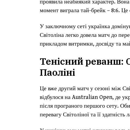
проявила неабиякий характер. Вона 
момент виграла тай-брейк – 8:6. Ц
У заключному сеті українка доміну
Світоліна легко довела матч до пере
прикладом витримки, досвіду та ма
Тенісний реванш: С
Паоліні
Це вже другий матч у сезоні між С
відбулося на Australian Open, де у
після програного першого сету. Об
перевагу Світоліної та її здатність 