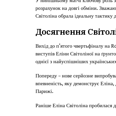
У нинішньому матчі ключову роль зі
розрахунок на довгі обміни. Зважаю
Світоліна обрала ідеальну тактику 
Досягнення Світол
Вихід до п’ятого чвертьфіналу на R
виступів Еліни Світоліної на ґрунт
однієї з найуспішніших українських 
Попереду – нове серйозне випробува
впевненість, яку демонструє Еліна,
Парижі.
Раніше Еліна Світоліна пробилася 