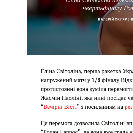
чвертьфіналу Рола
ВАЛЕРІЙ СКЛЯРЕН
Еліна Світоліна, перша ракетка Укр
напружений матч у 1/8 фіналу Відк
протистоянні вона зуміла перемогти
Жасмін Паоліні, яка нині посідає 
“
Вечірні Вісті
” з посиланням на
рез
Ця перемога дозволила Світоліні вп’
“Ролан Гаррос”, де вона вже грала н