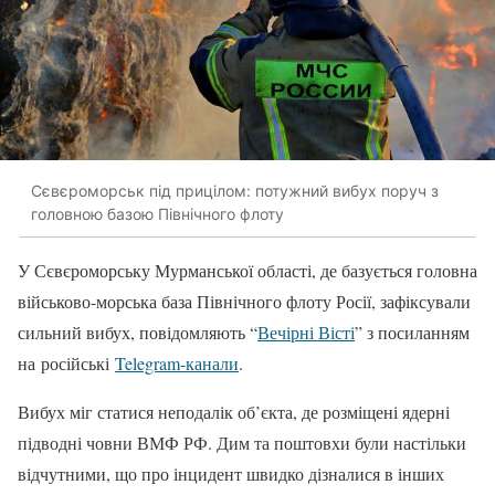
Сєвєроморськ під прицілом: потужний вибух поруч з
головною базою Північного флоту
У Сєвєроморську Мурманської області, де базується головна
військово-морська база Північного флоту Росії, зафіксували
сильний вибух, повідомляють “
Вечірні Вісті
” з посиланням
на російські
Telegram-канали
.
Вибух міг статися неподалік об’єкта, де розміщені ядерні
підводні човни ВМФ РФ. Дим та поштовхи були настільки
відчутними, що про інцидент швидко дізналися в інших