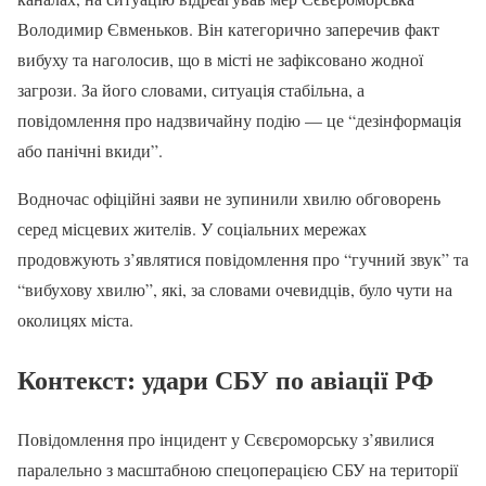
Володимир Євменьков. Він категорично заперечив факт
вибуху та наголосив, що в місті не зафіксовано жодної
загрози. За його словами, ситуація стабільна, а
повідомлення про надзвичайну подію — це “дезінформація
або панічні вкиди”.
Водночас офіційні заяви не зупинили хвилю обговорень
серед місцевих жителів. У соціальних мережах
продовжують з’являтися повідомлення про “гучний звук” та
“вибухову хвилю”, які, за словами очевидців, було чути на
околицях міста.
Контекст: удари СБУ по авіації РФ
Повідомлення про інцидент у Сєвєроморську з’явилися
паралельно з масштабною спецоперацією СБУ на території