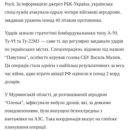
Росії. За інформацією джерел РБК-Україна, українська
спецслужба атакувала одразу чотири військові аеродроми,
завдавши уражень понад 40 літакам противника.
Ударів зазнали стратегічні бомбардувальники типу А-50,
Ту-95 та Ту-22М3 — саме ті, що регулярно завдавали ударів
по українських містах. Спецоперацією, відомою під назвою
“Павутина”, особисто керував голова СБУ Василь Малюк.
Ця операція стала однією з найбільш результативних за весь
час війни, адже втрати авіації РФ оцінили в понад 2 млрд
доларів.
У Мурманській області, де розташований аеродром
“Оленья”, зафіксували вибухи дронів, які, за деякими
повідомленнями, були випущені безпосередньо з
вантажівки на АЗС. Така координація вказує на глибоке
планування операції.