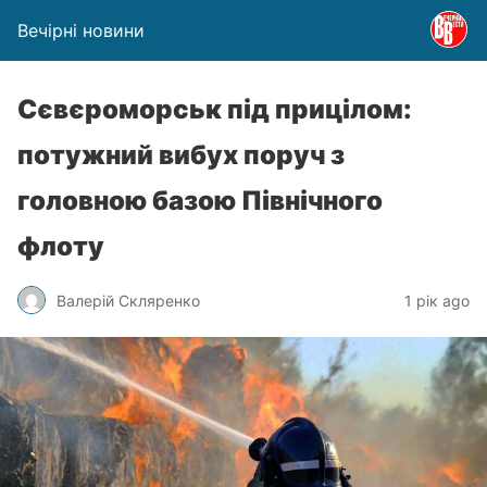
Вечірні новини
Сєвєроморськ під прицілом:
потужний вибух поруч з
головною базою Північного
флоту
Валерій Скляренко
1 рік ago