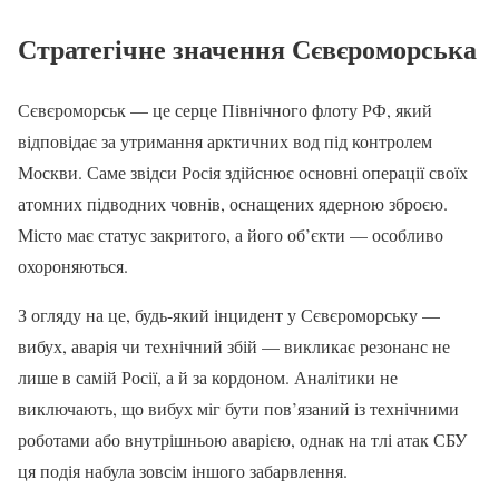
Стратегічне значення Сєвєроморська
Сєвєроморськ — це серце Північного флоту РФ, який
відповідає за утримання арктичних вод під контролем
Москви. Саме звідси Росія здійснює основні операції своїх
атомних підводних човнів, оснащених ядерною зброєю.
Місто має статус закритого, а його об’єкти — особливо
охороняються.
З огляду на це, будь-який інцидент у Сєвєроморську —
вибух, аварія чи технічний збій — викликає резонанс не
лише в самій Росії, а й за кордоном. Аналітики не
виключають, що вибух міг бути пов’язаний із технічними
роботами або внутрішньою аварією, однак на тлі атак СБУ
ця подія набула зовсім іншого забарвлення.