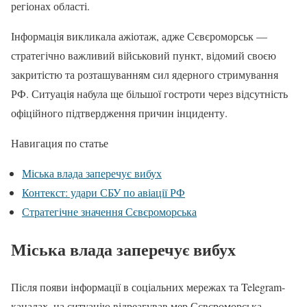
регіонах області.
Інформація викликала ажіотаж, адже Сєвєроморськ —
стратегічно важливий військовий пункт, відомий своєю
закритістю та розташуванням сил ядерного стримування
РФ. Ситуація набула ще більшої гостроти через відсутність
офіційного підтвердження причин інциденту.
Навигация по статье
Міська влада заперечує вибух
Контекст: удари СБУ по авіації РФ
Стратегічне значення Сєвєроморська
Міська влада заперечує вибух
Після появи інформації в соціальних мережах та Telegram-
каналах, на ситуацію відреагував мер Сєвєроморська