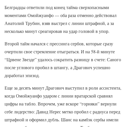
Белградцы ответили под конец тайма сверхопасными
моментами Омойжуанфо — оба раза отменно действовал
Анатолий Трубин, взяв выстрел с линии штрафной, а за
несколько минут среагировав на удар головой в упор.
Второй тайм начался с прессинга сербов, которые сразу
очертили свое стремление отыграться. И на 58-й минуте
“Црвене Звезде” удалось сократить разницу в счете: Саного
после углового пробил в штангу, а Драгович успешно
доработал эпизод.
Еще за десять минут Драгович выступил в роли ассистента,
когда Омойжуанфо ударом с линии вратарской сравнял
цифры на табло. Впрочем, уже вскоре “горняки” вернули
себе лидерство: Давид Нерес метко пробил с радиуса перед
штрафной и оформил дубль. Шанс на камбэк сербы имели