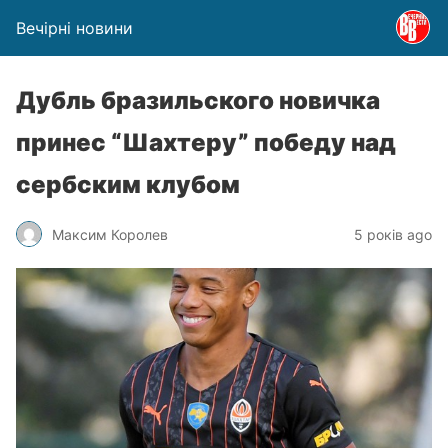
Вечірні новини
Дубль бразильского новичка
принес “Шахтеру” победу над
сербским клубом
Максим Королев
5 років ago