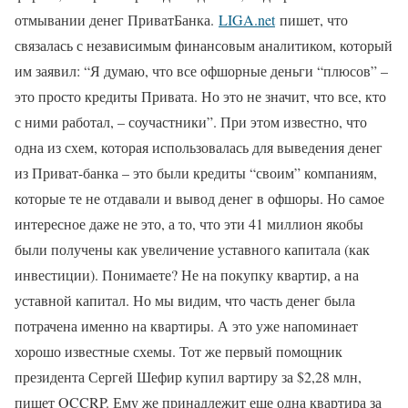
отмывании денег ПриватБанка.
LIGA.net
пишет, что
связалась с независимым финансовым аналитиком, который
им заявил: “Я думаю, что все офшорные деньги “плюсов” –
это просто кредиты Привата. Но это не значит, что все, кто
с ними работал, – соучастники”. При этом известно, что
одна из схем, которая использовалась для выведения денег
из Приват-банка – это были кредиты “своим” компаниям,
которые те не отдавали и вывод денег в офшоры. Но самое
интересное даже не это, а то, что эти 41 миллион якобы
были получены как увеличение уставного капитала (как
инвестиции). Понимаете? Не на покупку квартир, а на
уставной капитал. Но мы видим, что часть денег была
потрачена именно на квартиры. А это уже напоминает
хорошо известные схемы. Тот же первый помощник
президента Сергей Шефир купил вартиру за $2,28 млн,
пишет OCCRP. Ему же принадлежит еще одна квартира за