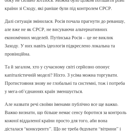
країни зі Сходу, які раніше були під контролем СРСР.
Далі ситуація змінилася. Росія почала прагнути до реваншу,
але вже не як СРСР, не висуваючи альтернативних
економічних моделей. Путінська Росія – це не виклик
Заходу. У них навіть ідеологія підкреслено локальна та
провінційна.
Та й загалом, хто у сучасному світі серйозно опонує
капіталістичній моделі? Ніхто. З усіма можна торгувати.
Протистояння знову не глобальні та системні, тож і потреба
у мега-об’єднаннях країн зменшується.
Але назвати речі своїми іменами публічно все ще важко.
Важко визнати, що більше немає сенсу боротися за контроль
кожної віддаленої країни просто для того, аби вона
дісталася “конкуренту”. Що не треба будувати “вітрини” і