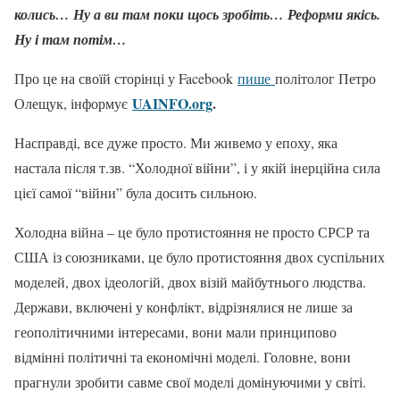
колись… Ну а ви там поки щось зробіть… Реформи якісь.
Ну і там потім…
Про це на своїй сторінці у Facebook
пише
політолог Петро
UAINFO.org
.
Олещук, інформує
Насправді, все дуже просто. Ми живемо у епоху, яка
настала після т.зв. “Холодної війни”, і у якій інерційна сила
цієї самої “війни” була досить сильною.
Холодна війна – це було протистояння не просто СРСР та
США із союзниками, це було протистояння двох суспільних
моделей, двох ідеологій, двох візій майбутнього людства.
Держави, включені у конфлікт, відрізнялися не лише за
геополітичними інтересами, вони мали принципово
відмінні політичні та економічні моделі. Головне, вони
прагнули зробити савме свої моделі домінуючими у світі.