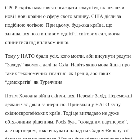
СРСР скрізь намагався насаждати комунізм, включаючи
нові і нові країни о сферу свого впливу. США діяли за
подібною логікою. При цьому, будь-яка країна, що
залишалася поза впливом однієї зі світових сил, могла
опинитися під впливом іншої.
Тому у НАТО брали усіх, кого могли, аби висунути редути
“Заходу” якомога далі на Схід. Навіть якщо мова йшла про
таких “економічних гігантів” як Греція, або таких
“демократів” як Туреччина.
Потім Холодна війна скінчилася. Переміг Захід. Переможці
деякий час діяли за інерцією. Приймали у НАТО купу
східноєвропейських країн. Тоді це виглядало не дуже
обтяжливим рішенням. Росія була “складним партнером”,
але партнером, тож очікувати напад на Східну Європу з її
боку не сильно хотілося. Можна було цілком потішити різні