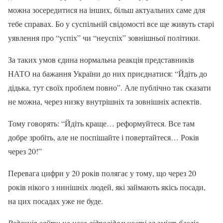
можна зосередитися на інших, більш актуальних саме для
тебе справах. Бо у суспільній свідомості все ще живуть старі
уявлення про “успіх” чи “неуспіх” зовнішньої політики.
За таких умов єдина нормальна реакція представників
НАТО на бажання України до них приєднатися: “Йдіть до
дідька, тут своїх проблем повно”. Але публічно так сказати
не можна, через низку внутрішніх та зовнішніх аспектів.
Тому говорять: “Йдіть краще… реформуйтеся. Все там
добре зробіть, але не поспішайте і повертайтеся… Років
через 20!”
Перевага цифри у 20 років полягає у тому, що через 20
років нікого з нинішніх людей, які займають якісь посади,
на цих посадах уже не буде.
Редакція сайту не несе відповідальності за зміст блогів.