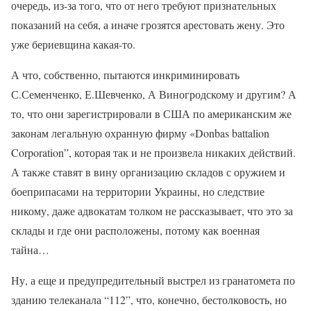
очередь, из-за того, что от него требуют признательных
показаний на себя, а иначе грозятся арестовать жену. Это
уже бериевщина какая-то.
А что, собственно, пытаются инкриминировать
С.Семенченко, Е.Шевченко, А Виногродскому и другим? А
то, что они зарегистрировали в США по американским же
законам легальную охранную фирму «Donbas battalion
Corporation”, которая так и не произвела никаких действий.
А также ставят в вину организацию складов с оружием и
боеприпасами на территории Украины, но следствие
никому, даже адвокатам толком не рассказывает, что это за
склады и где они расположены, потому как военная
тайна…
Ну, а еще и предупредительный выстрел из гранатомета по
зданию телеканала “112”, что, конечно, бестолковость, но