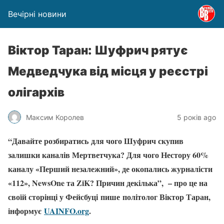
Вечірні новини
Віктор Таран: Шуфрич рятує
Медведчука від місця у реєстрі
олігархів
Максим Королев
5 років ago
“Давайте розбиратись для чого Шуфрич скупив
залишки каналів Мертветчука? Для чого Нестору 60%
каналу «Перший незалежний», де окопались журналісти
«112», NewsOne та ZiK? Причин декілька”, – про це на
своїй сторінці у Фейсбуці пише політолог Віктор Таран,
інформує
UAINFO.org
.