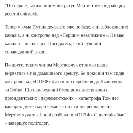
“По перше, таким чином він рятує Мертветчука від місця у
реєстрі олігархів.
Тепер у кума Путіна де-факто вже не буде, а ні заблокованих
каналів, а ні контролю над «Першим незалежним». Не має
каналів – не олігарх. Погодьтесь, який чудовий і
справедливий закон.
По друге, таким чином Мертверчук отримав шанс
вирватись з-під домашнього арешту. Бо поки він там сидів
контроль над «ОПЗЖ» фактично перейшов до Льовочкіна
та Бойко. Що напередодні ймовірних дострокових
президентських і парламентських – катастрофа Тож нас
імовірно дуже скоро чекає як політична реінкарнація
Мертветчука так і нові розбірки в «ОПЗЖ».Спостерігаймо”,
– завершує політолог.