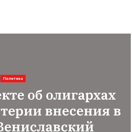
Политика
кте об олигархах
терии внесения в
 Вениславский