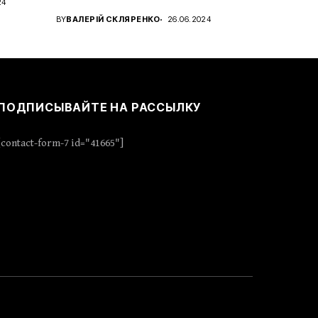
24
характера с новым...
BY
ВАЛЕРІЙ СКЛЯРЕНКО
26.06.2024
ПОДПИСЫВАЙТЕ НА РАССЫЛКУ
[contact-form-7 id="41665"]