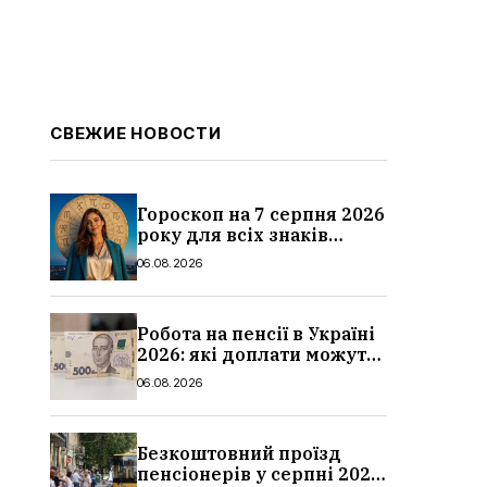
СВЕЖИЕ НОВОСТИ
Гороскоп на 7 серпня 2026
року для всіх знаків
зодіаку: кому пощастить у
06.08.2026
п’ятницю
Робота на пенсії в Україні
2026: які доплати можуть
скасувати, про що
06.08.2026
потрібно повідомити ПФУ
Безкоштовний проїзд
пенсіонерів у серпні 2026