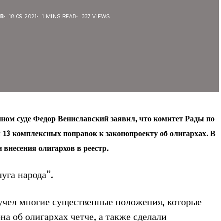
ЕВ
18.09.2021
1 MINS READ
337 VIEWS
ном суде Федор Вениславский заявил, что комитет Рады по
13 комплексных поправок к законопроекту об олигархах. В
 внесения олигархов в реестр.
уга народа”.
 учел многие существенные положения, которые
а об олигархах четче, а также сделали