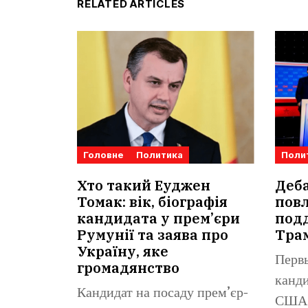
RELATED ARTICLES
Головне
Политика
Поли
Хто такий Еуджен
Деб
Томак: вік, біографія
повл
кандидата у прем’єри
под
Румунії та заява про
Тра
Україну, яке
Перв
громадянство
канди
Кандидат на посаду прем’єр-
США 