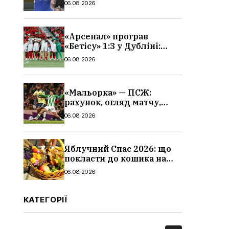
06.08.2026
«Арсенал» програв
«Бетісу» 1:3 у Дубліні:
огляд матчу та всі голи
06.08.2026
«Мальорка» — ПСЖ:
рахунок, огляд матчу,
голи та склад парижан
06.08.2026
Яблучний Спас 2026: що
покласти до кошика на
освячення, які фрукти,
06.08.2026
традиції
КАТЕГОРІЇ