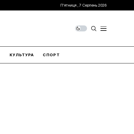
П’ятниця , 7 Серпень 2026
О
КУЛЬТУРА
СПОРТ