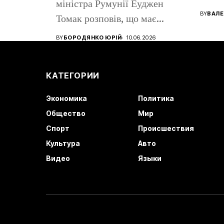
міністра Румунії Еуджен
помен
BY
ВАЛЕ
Томак розповів, що має
громадянство Румунії...
BY
БОРОДЯНКО ЮРІЙ
10.06.2026
КАТЕГОРИИ
Экономика
Политика
Общество
Мир
Спорт
Происшествия
Культура
Авто
Видео
Языки