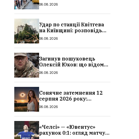
в Україні: де діє пільга,
06.08.2026
хто може скористатися
Удар по станції Квітгева
на Київщині: розповідь
очевидців, як вісім людей
06.08.2026
загинули біля колій, що
сталося
Загинув пошуковець
Олексій Юков: що відомо
про його роботу, хто він
06.08.2026
такий, біографія
Сонячне затемнення 12
серпня 2026 року:
гороскоп, кому із знаків
06.08.2026
зодіаку принесе успіх
«Челсі» — «Ювентус»
рахунок 0:1: огляд матчу
та вихід Мудрика