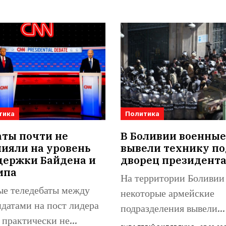
тика
Политика
аты почти не
В Боливии военные
ияли на уровень
вывели технику по
держки Байдена и
дворец президент
мпа
На территории Боливии
ые теледебаты между
некоторые армейские
датами на пост лидера
подразделения вывели
практически не
бронетехнику на