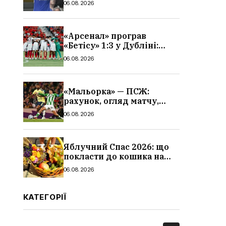
06.08.2026
«Арсенал» програв
«Бетісу» 1:3 у Дубліні:
огляд матчу та всі голи
06.08.2026
«Мальорка» — ПСЖ:
рахунок, огляд матчу,
голи та склад парижан
06.08.2026
Яблучний Спас 2026: що
покласти до кошика на
освячення, які фрукти,
06.08.2026
традиції
КАТЕГОРІЇ