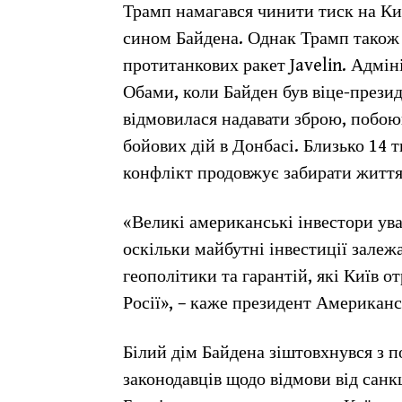
Трамп намагався чинити тиск на Киї
сином Байдена. Однак Трамп також н
протитанкових ракет Javelin. Адмі
Обами, коли Байден був віце-прези
відмовилася надавати зброю, побою
бойових дій в Донбасі. Близько 14 т
конфлікт продовжує забирати життя 
«Великі американські інвестори ув
оскільки майбутні інвестиції залежат
геополітики та гарантій, які Київ 
Росії», – каже президент Американс
Білий дім Байдена зіштовхнувся з
законодавців щодо відмови від санк