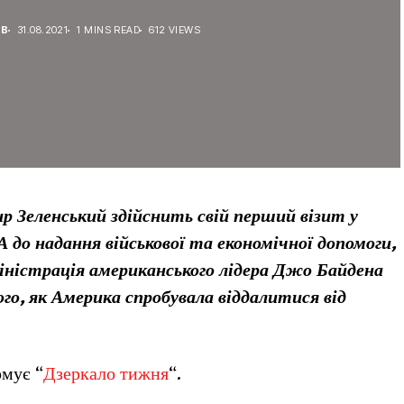
ЕВ
31.08.2021
1 MINS READ
612 VIEWS
 Зеленський здійснить свій перший візит у
 до надання військової та економічної допомоги,
іністрація американського лідера Джо Байдена
ого, як Америка спробувала віддалитися від
рмує “
Дзеркало тижня
“.