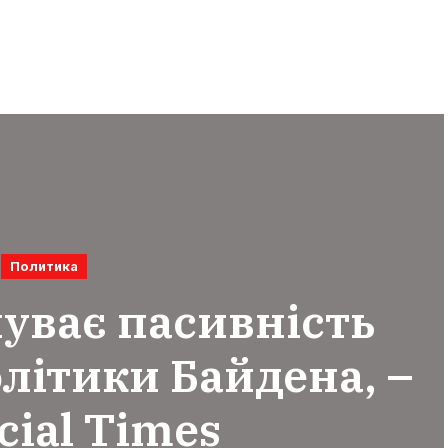
Политика
чуває пасивність
літики Байдена, –
cial Times