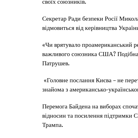
своїх союзників.
Секретар Ради безпеки Росії Микол
відмовиться від керівництва України
«Чи врятувало проамериканський ре
важливого союзника США? Подібна си
Патрушев.
«Головне послання Києва – не перет
знайома з американсько-українськ
Перемога Байдена на виборах спочат
відносин та посилення підтримки 
Трампа.