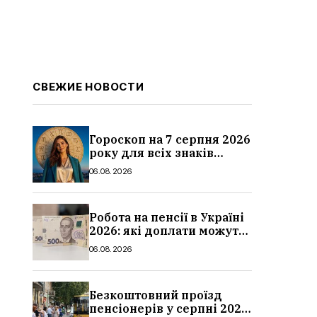
СВЕЖИЕ НОВОСТИ
Гороскоп на 7 серпня 2026
року для всіх знаків
зодіаку: кому пощастить у
06.08.2026
п’ятницю
Робота на пенсії в Україні
2026: які доплати можуть
скасувати, про що
06.08.2026
потрібно повідомити ПФУ
Безкоштовний проїзд
пенсіонерів у серпні 2026