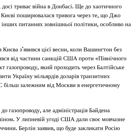
, досі триває війна в Донбасі. Ще до хаотичного
 Києві поширювалася тривога через те, що Джо
а інших питаннях зовнішньої політики, особливо на
Києва з’явився цієї весни, коли Вашингтон без
ився від частини санкцій США проти «Північного
т газопроводу, який проходить через Балтійське
вити Україну мільярдів доларів транзитних
С більш залежним від Москви в енергетичному
до газопроводу, але адміністрація Байдена
ліном. У липневій угоді США дали своє мовчазне
ччини. Берлін заявив, що буде закликати Росію