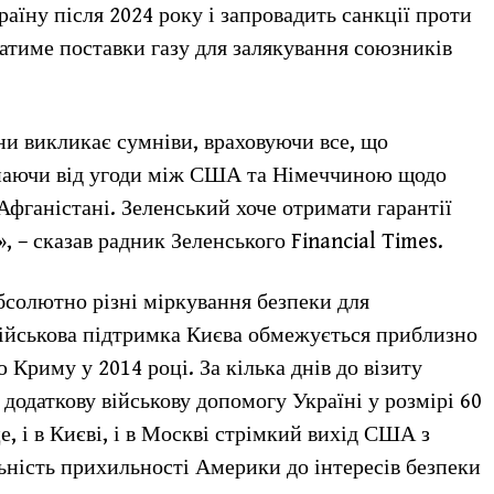
раїну після 2024 року і запровадить санкції проти
тиме поставки газу для залякування союзників
ни викликає сумніви, враховуючи все, що
чинаючи від угоди між США та Німеччиною щодо
Афганістані. Зеленський хоче отримати гарантії
 – сказав радник Зеленського Financial Times.
бсолютно різні міркування безпеки для
ійськова підтримка Києва обмежується приблизно
ю Криму у 2014 році. За кілька днів до візиту
 додаткову військову допомогу Україні у розмірі 60
, і в Києві, і в Москві стрімкий вихід США з
ьність прихильності Америки до інтересів безпеки