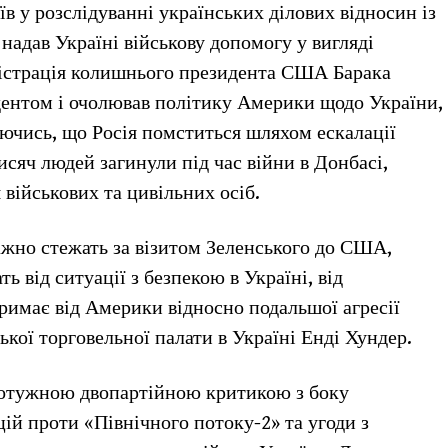
в у розслідуванні українських ділових відносин із
адав Україні військову допомогу у вигляді
ністрація колишнього президента США Барака
дентом і очолював політику Америки щодо України,
ючись, що Росія помститься шляхом ескалації
исяч людей загинули під час війни в Донбасі,
військових та цивільних осіб.
ажно стежать за візитом Зеленського до США,
ь від ситуації з безпекою в Україні, від
отримає від Америки відносно подальшої агресії
ької торговельної палати в Україні Енді Хундер.
 потужною двопартійною критикою з боку
цій проти «Північного потоку-2» та угоди з