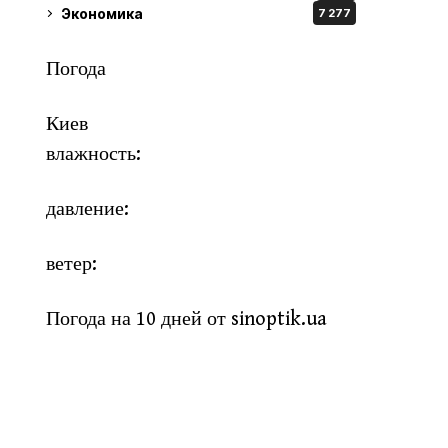
Экономика
7 277
Погода
Киев
влажность:
давление:
ветер:
Погода на 10 дней от
sinoptik.ua