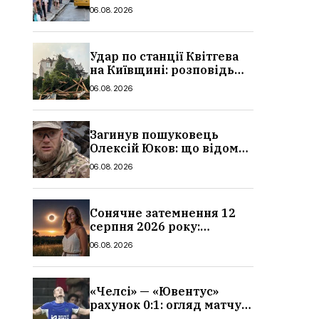
в Україні: де діє пільга,
06.08.2026
хто може скористатися
Удар по станції Квітгева
на Київщині: розповідь
очевидців, як вісім людей
06.08.2026
загинули біля колій, що
сталося
Загинув пошуковець
Олексій Юков: що відомо
про його роботу, хто він
06.08.2026
такий, біографія
Сонячне затемнення 12
серпня 2026 року:
гороскоп, кому із знаків
06.08.2026
зодіаку принесе успіх
«Челсі» — «Ювентус»
рахунок 0:1: огляд матчу
та вихід Мудрика