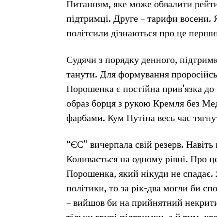
Питанням, яке може обвалити рейти
підтримці. Друге – тарифи восени. 
політсили дізнаються про це перш
Судячи з порядку денного, підтрим
танути. Для формування проросійськ
Порошенка є постійна прив’язка до 
образ борця з рукою Кремля без Ме
фарбами. Кум Путіна весь час тягну
“ЄС” вичерпала свій резерв. Навіть п
Коливається на одному рівні. Про ц
Порошенка, який нікуди не спадає. 
політики, то за рік-два могли би с
– вийшов би на прийнятний некритич