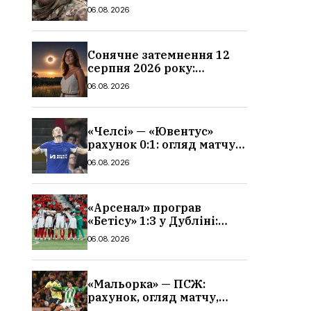
про його роботу, хто він
06.08.2026
такий, біографія
Сонячне затемнення 12
серпня 2026 року:
гороскоп, кому із знаків
06.08.2026
зодіаку принесе успіх
«Челсі» — «Ювентус»
рахунок 0:1: огляд матчу
та вихід Мудрика
06.08.2026
«Арсенал» програв
«Бетісу» 1:3 у Дубліні:
огляд матчу та всі голи
06.08.2026
«Мальорка» — ПСЖ:
рахунок, огляд матчу,
голи та склад парижан