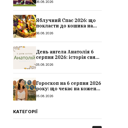
06.08.2026
Яблучний Спас 2026: що
покласти до кошика на
освячення, які фрукти,
06.08.2026
традиції
День ангела Анатолія 6
серпня 2026: історія свята,
значення імені,
05.08.2026
привітання у віршах і
прозі
Гороскоп на 6 серпня 2026
року: що чекає на кожен
знак зодіаку
05.08.2026
КАТЕГОРІЇ