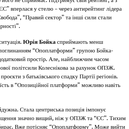
о його не сприймає. Підтримує свій рейтинг, а з
ЄС” вперлася у стелю – через антирейтинг лідера
вобода”, “Правий сектор” та інші сили стали
рності”.
ситуація.
Юрія Бойка
сприймають менш
і поглинанням “Опоплатформи” групою Бойка-
додатковий простір. Але, найближчим часом
ової політсили Колеснікова за рахунок ОПЗЖ.
проєкти з батьківського спадку Партії регіонів.
їсть в “Опозиційної платформи” можливо навіть
йдужна. Стала центриська позиція імпонує
рощення значно вищий, ніж у ОПЗЖ та “ЄС”. Тихим
бирає. Вже потісняє “Опоплатформу”. Може вийти