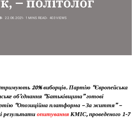
, – політолог
В
22.06.2021
1 MINS READ
403 VIEWS
ідтримують 20% виборців. Партію “Європейська
їнське об’єднання “Батьківщина” готові
партію “Опозиційна платформа – За життя” –
акі результати
опитування
КМІС, проведеного 1-7