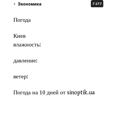
Экономика
7 277
Погода
Киев
влажность:
давление:
ветер:
Погода на 10 дней от
sinoptik.ua