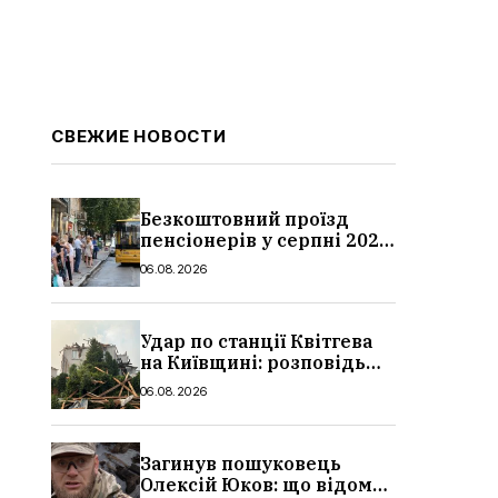
СВЕЖИЕ НОВОСТИ
Безкоштовний проїзд
пенсіонерів у серпні 2026
в Україні: де діє пільга,
06.08.2026
хто може скористатися
Удар по станції Квітгева
на Київщині: розповідь
очевидців, як вісім людей
06.08.2026
загинули біля колій, що
сталося
Загинув пошуковець
Олексій Юков: що відомо