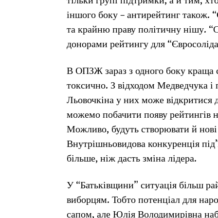
тільки групі підтримки, а й тим, хт
іншого боку – антирейтинг також. “
та крайню праву політичну нішу. “С
донорами рейтингу для “Євросоліда
В ОПЗЖ зараз з одного боку краща 
токсично. З відходом Медведчука 
Льовочкіна у них може відкритися 
можемо побачити появу рейтингів н
Можливо, будуть створювати й нові 
Внутрішньовидова конкуренція під’
більше, ніж дасть зміна лідера.
У “Батьківщини” ситуація більш ра
виборцям. Тобто потенціал для на
сапом, але Юлія Володимирівна на