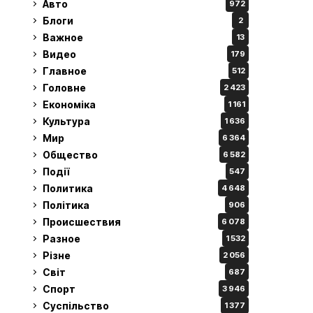
Авто
972
Блоги
2
Важное
13
Видео
179
Главное
512
Головне
2 423
Економіка
1 161
Культура
1 636
Мир
6 364
Общество
6 582
Події
547
Политика
4 648
Політика
906
Происшествия
6 078
Разное
1 532
Різне
2 056
Світ
687
Спорт
3 946
Суспільство
1 377