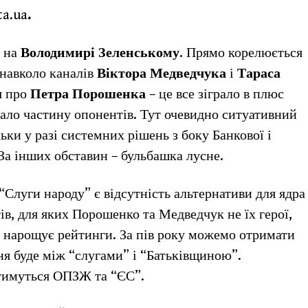
ta.ua
.
я на
Володимирі Зеленському
. Прямо корелюється
 навколо каналів
Віктора Медведчука
і
Тараса
я про
Петра Порошенка
– це все зіграло в плюс
вало частину опонентів. Тут очевидно ситуативний
ьки у разі системних рішень з боку Банкової і
За інших обставин – бульбашка лусне.
Слуги народу” є відсутність альтернативи для ядра
ів, для яких Порошенко та Медведчук не їх герої,
о нарощує рейтинги. За пів року можемо отримати
ня буде між “слугами” і “Батьківщиною”.
итимуться ОПЗЖ та “ЄС”.