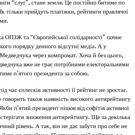
нги “слуг”, стане земля. Це постійно битиме по
Як тільки прийдуть платіжки, рейтинги правлячої
ими.
ка ОПЗЖ та “Європейської солідарності” почне
ого порядку денного відсутні медіа. А у
Медведчука через компромат. Хоча й без цього,
дведчука вже не грає потрібними електоральними
тиме п’ятого президента за собою.
ід час сплесків активності її рейтинг не зростає.
е говорить також наявність високого антирейтингу
Якби п’ятий президент пішов від софітів активної
постерігати зниження антирейтингу. Ще за декілька
ний рівень. А так, він не дає забути про себе не