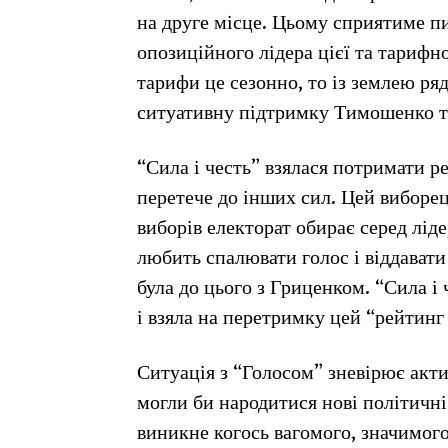
на друге місце. Цьому сприятиме 
опозиційного лідера цієї та тарифно
тарифи це сезонно, то із землею ря
ситуативну підтримку Тимошенко ти
“Сила і честь” взялася потримати р
перетече до інших сил. Цей виборец
виборів електорат обирає серед лі
любить спалювати голос і віддавати
була до цього з Гриценком. “Сила і
і взяла на перетримку цей “рейтинг
Ситуація з “Голосом” зневірює акти
могли би народитися нові політичні
виникне когось вагомого, значимого.