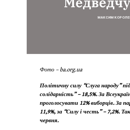
Медведчук
МАКСИМ КОРОЛЕ
Фото – ba.org.ua
Політичну силу “Слуга народу” п
солідарність” – 18,5%. За Всеукра
проголосувати 12% виборців. За 
11,9%, за “Силу і честь” – 7,2%. Т
червня.