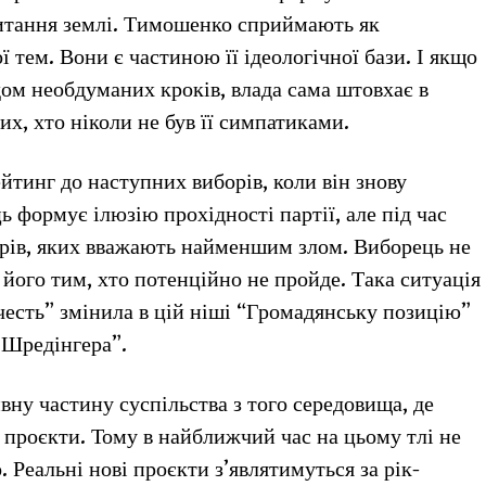
питання землі. Тимошенко сприймають як
ї тем. Вони є частиною її ідеологічної бази. І якщо
дом необдуманих кроків, влада сама штовхає в
х, хто ніколи не був її симпатиками.
ейтинг до наступних виборів, коли він знову
ь формує ілюзію прохідності партії, але під час
дерів, яких вважають найменшим злом. Виборець не
 його тим, хто потенційно не пройде. Така ситуація
 честь” змінила в цій ніші “Громадянську позицію”
 Шредінгера”.
вну частину суспільства з того середовища, де
 проєкти. Тому в найближчий час на цьому тлі не
 Реальні нові проєкти з’являтимуться за рік-