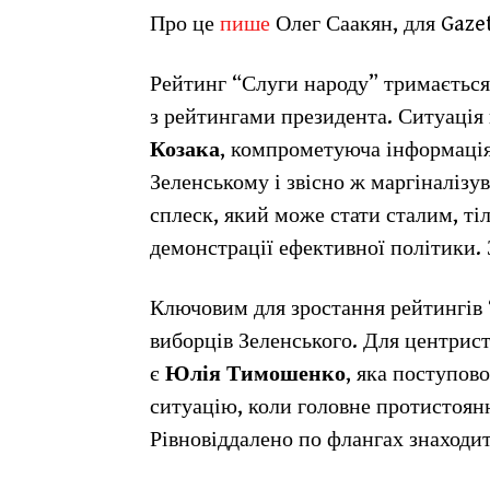
Про це
пише
Олег Саакян, для Gaze
Рейтинг “Слуги народу” тримаєтьс
з рейтингами президента. Ситуація
Козака
, компрометуюча інформаці
Зеленському і звісно ж маргіналізу
сплеск, який може стати сталим, тіл
демонстрації ефективної політики. 
Ключовим для зростання рейтингів “
виборців Зеленського. Для центрист
є
Юлія Тимошенко
, яка поступов
ситуацію, коли головне протистоян
Рівновіддалено по флангах знаход