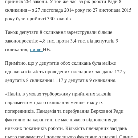
прийняв 264 закони. У той же час, за рік роботи Ради 8
скликання – з 27 листопада 2014 року по 27 листопада 2015
року були прийняті 330 законів.
Також депутати 8 скликання зареєстрували більше
законопроектів: 4,8 тис. проти 3,4 тис. від депутатів 9
скликання,
пише
НВ.
Примітно, що у депутатів обох скликань була майже
однакова кількість проведених пленарних засідань: 122 у
депутатів 8 скликання і 117 у депутатів 9 скликання.
«Навіть в умовах турборежиму прийнятих законів
парламентом цього скликання менше, ніж у їх
попередників. Пандемія та перебування Верховної Ради
фактично на карантині не має ніякого відношення до
низьких показників роботи. Кількість пленарних засідань
цього парламенту і попереднього фактично однакові. Єдине