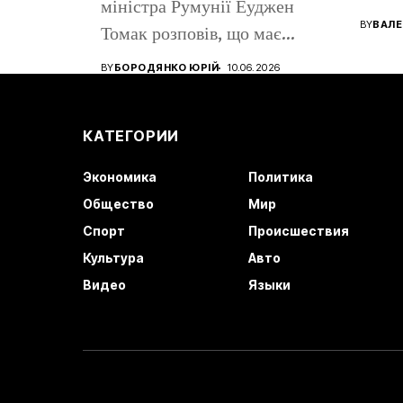
міністра Румунії Еуджен
помен
BY
ВАЛЕ
Томак розповів, що має
громадянство Румунії...
BY
БОРОДЯНКО ЮРІЙ
10.06.2026
КАТЕГОРИИ
Экономика
Политика
Общество
Мир
Спорт
Происшествия
Культура
Авто
Видео
Языки