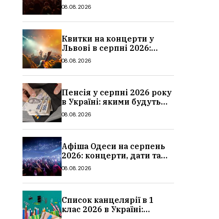
дати та ціни
08.08.2026
Квитки на концерти у
Львові в серпні 2026:
дати, ціни та локації
08.08.2026
Пенсія у серпні 2026 року
в Україні: якими будуть
мінімальні та
08.08.2026
максимальні виплати,
суми
Афіша Одеси на серпень
2026: концерти, дати та
ціни квитків
08.08.2026
Список канцелярії в 1
клас 2026 в Україні:
повний чек-лист для