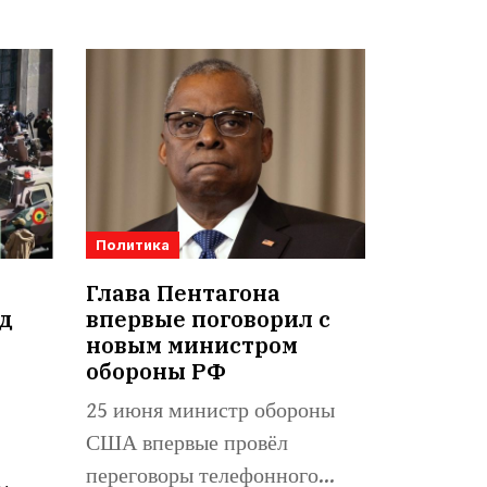
Политика
Глава Пентагона
д
впервые поговорил с
а
новым министром
обороны РФ
25 июня министр обороны
США впервые провёл
переговоры телефонного