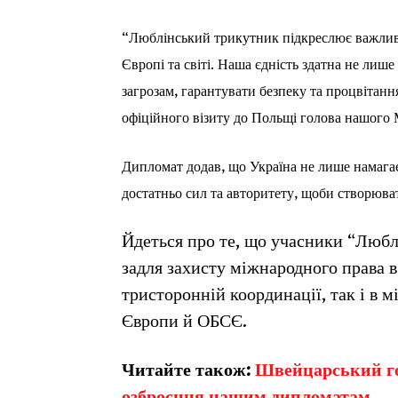
“Люблінський трикутник підкреслює важливу
Європі та світі. Наша єдність здатна не лиш
загрозам, гарантувати безпеку та процвітання
офіційного візиту до Польщі голова нашого
Дипломат додав, що Україна не лише намагає
достатньо сил та авторитету, щоби створюва
Йдеться про те, що учасники “Любл
задля захисту міжнародного права в 
тристоронній координації, так і в 
Європи й ОБСЄ.
Читайте також:
Швейцарський го
озброєння нашим дипломатам