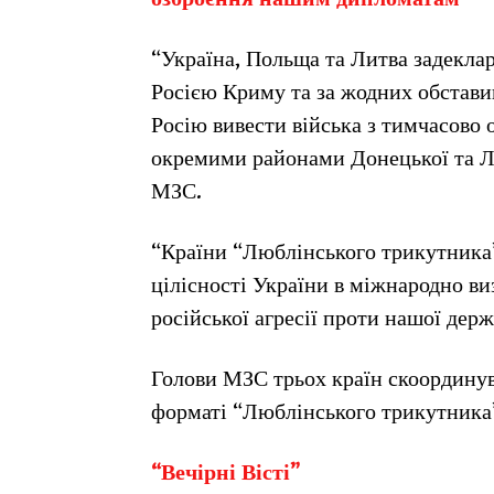
“Україна, Польща та Литва задекла
Росією Криму та за жодних обстави
Росію вивести війська з тимчасово 
окремими районами Донецької та Лу
МЗС.
“Країни “Люблінського трикутника
цілісності України в міжнародно в
російської агресії проти нашої дер
Голови МЗС трьох країн скоординува
форматі “Люблінського трикутника
“Вечірні Вісті”