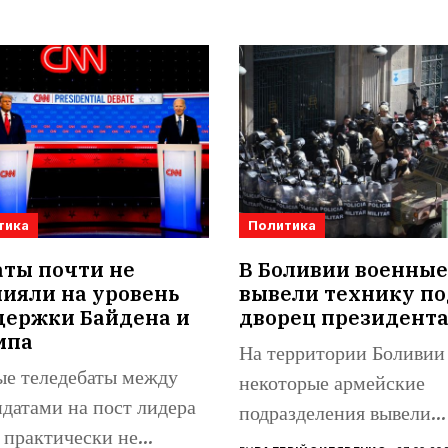
тика
Политика
аты почти не
В Боливии военные
ияли на уровень
вывели технику по
держки Байдена и
дворец президент
мпа
На территории Боливии
ые теледебаты между
некоторые армейские
датами на пост лидера
подразделения вывели
практически не
бронетехнику на