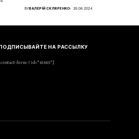
24
характера с новым...
BY
ВАЛЕРІЙ СКЛЯРЕНКО
26.06.2024
ПОДПИСЫВАЙТЕ НА РАССЫЛКУ
[contact-form-7 id="41665"]