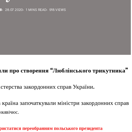
В
28.07.2020
1 MINS READ
918 VIEWS
или про створення “Люблінського трикутника”
стерства закордонних справ України.
 країна започаткували міністри закордонних справ
нкявічюс.
користатися переобранням польського президента