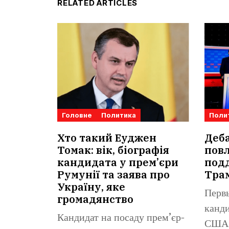
RELATED ARTICLES
Головне
Политика
Поли
Хто такий Еуджен
Деб
Томак: вік, біографія
повл
кандидата у прем’єри
под
Румунії та заява про
Тра
Україну, яке
Перв
громадянство
канди
Кандидат на посаду прем’єр-
США 