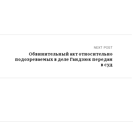
NEXT POST
Обвинительный акт относительно
подозреваемых в деле Гандзюк передан
в суд