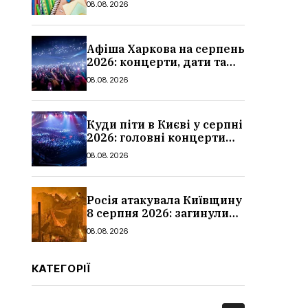
08.08.2026
школи
Афіша Харкова на серпень
2026: концерти, дати та
ціни квитків
08.08.2026
Куди піти в Києві у серпні
2026: головні концерти
місяця, дати, артисти та
08.08.2026
ціни
Росія атакувала Київщину
8 серпня 2026: загинули
троє людей, серед них
08.08.2026
дитина, наслідки
КАТЕГОРІЇ