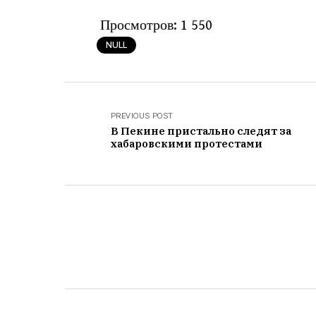
Просмотров:
1 550
NULL
PREVIOUS POST
В Пекине пристально следят за
хабаровскими протестами