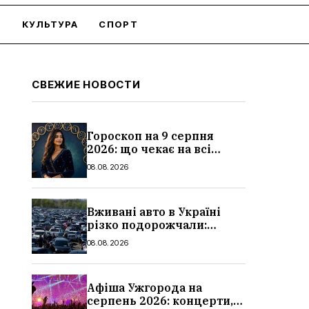
О
КУЛЬТУРА
СПОРТ
СВЕЖИЕ НОВОСТИ
Гороскоп на 9 серпня
2026: що чекає на всі
знаки зодіаку
08.08.2026
Вживані авто в Україні
різко подорожчали:
причини, які машини
08.08.2026
додали найбільше в ціні
Афіша Ужгорода на
серпень 2026: концерти,