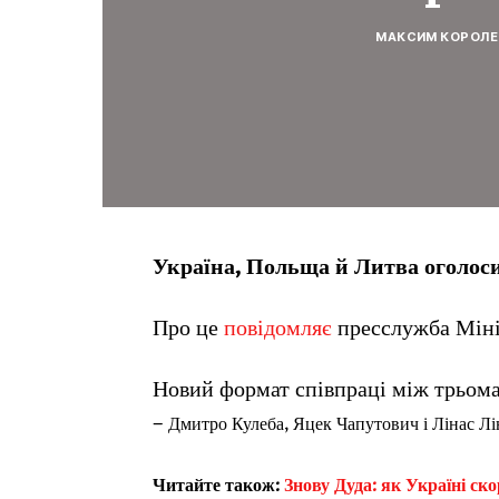
МАКСИМ КОРОЛЕ
Україна, Польща й Литва оголос
Про це
повідомляє
пресслужба Міні
Новий формат співпраці між трьома
–
Дмитро Кулеба, Яцек Чапутович і Лінас Лі
Читайте також:
Знову Дуда: як Україні с