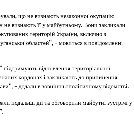
рували, що не визнають незаконної окупацію
н не визнають її у майбутньому. Вони закликали
окупованих територій України, включно з
ганської областей”, – мовиться в повідомленні
” підтримують відновлення територіальної
изнаних кордонах і закликають до припинення
жави”, – додали в зовнішньополітичному відомстві.
ли подальші дії та обговорили майбутні зустрічі у
”.