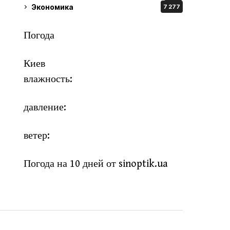
Экономика
7 277
Погода
Киев
влажность:
давление:
ветер:
Погода на 10 дней от
sinoptik.ua