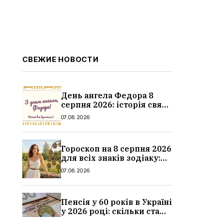
СВЕЖИЕ НОВОСТИ
День ангела Федора 8
серпня 2026: історія свята,
значення імені,
07.08.2026
привітання у віршах і
прозі
Гороскоп на 8 серпня 2026
для всіх знаків зодіаку:
кохання, гроші та справи
07.08.2026
Пенсія у 60 років в Україні
у 2026 році: скільки стажу