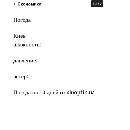
Экономика
7 277
Погода
Киев
влажность:
давление:
ветер:
Погода на 10 дней от
sinoptik.ua