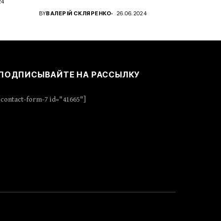
24
характера с новым...
BY
ВАЛЕРІЙ СКЛЯРЕНКО
26.06.2024
ПОДПИСЫВАЙТЕ НА РАССЫЛКУ
[contact-form-7 id="41665"]