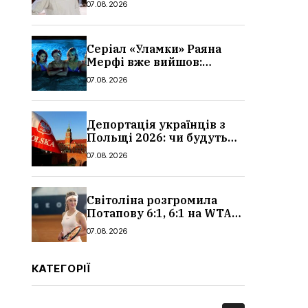
07.08.2026
Серіал «Уламки» Раяна
Мерфі вже вийшов:
сюжет, актори та всі
07.08.2026
деталі, де дивитися
Депортація українців з
Польщі 2026: чи будуть
висилати українських
07.08.2026
чоловіків
Світоліна розгромила
Потапову 6:1, 6:1 на WTA
1000 у Торонто
07.08.2026
КАТЕГОРІЇ