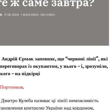
те ж саме завтра?
В
17.06.2020
1 MINS READ
594 VIEWS
Андрій Єрмак запевняє, що “червоні лінії”, які
ереговорах із окупантом, у нього – і, зрозуміло,
ого – на підкірці
 Портников
.
Дмитро Кулеба називає ці лінії: неможливість
становлення контролю України над кордоном,