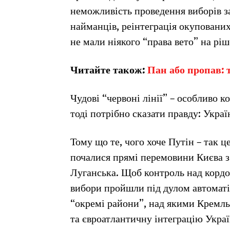
неможливість проведення виборів за
найманців, реінтеграція окупованих
не мали ніякого “права вето” на рі
Читайте також:
Пан або пропав: 
Чудові “червоні лінії” – особливо 
тоді потрібно сказати правду: Украї
Тому що те, чого хоче Путін – так ц
почалися прямі перемовини Києва з
Луганська. Щоб контроль над кордон
вибори пройшли під дулом автоматів
“окремі райони”, над якими Кремль
та євроатлантичну інтеграцію Украї