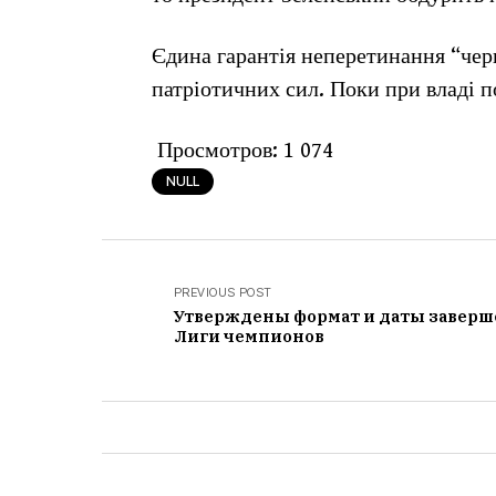
Єдина гарантія неперетинання “черв
патріотичних сил. Поки при владі по
Просмотров:
1 074
NULL
PREVIOUS POST
Утверждены формат и даты завер
Лиги чемпионов