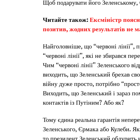
Щоб подарувати його Зеленському, 
Читайте також:
Ексміністр поясн
позитив, жодних результатів не 
Найголовніше, що “червоні лінії”, п
“червоні лінії”, які не збирався п
Чим “червоні лінії” Зеленського ві
виходить, що Зеленський брехав св
війну дуже просто, потрібно “прост
Виходить, що Зеленський і зараз п
контактів із Путіним? Або як?
Тому єдина реальна гарантія непере
Зеленського, Єрмака або Кулеби. Я
то президент Зеленський обдурить н