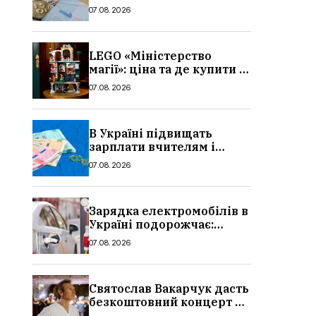
потрібно, умови, кому
07.08.2026
можуть відмовити
LEGO «Міністерство
магії»: ціна та де купити в
Україні
07.08.2026
В Україні підвищать
зарплати вчителям і
стипендії студентам з 1
07.08.2026
вересня 2026: умови,
суми, розмір
Зарядка електромобілів в
Україні подорожчає:
причина і нові ціни з
07.08.2026
серпня 2026
Святослав Вакарчук дасть
безкоштовний концерт у
Львові: дата і місце