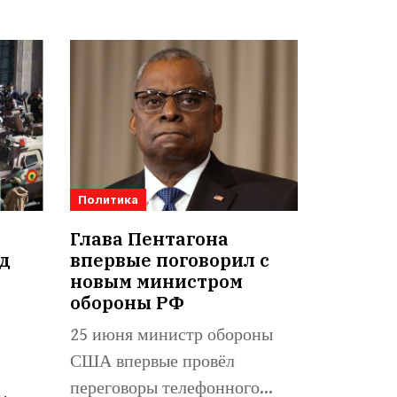
Политика
Глава Пентагона
д
впервые поговорил с
а
новым министром
обороны РФ
25 июня министр обороны
США впервые провёл
переговоры телефонного