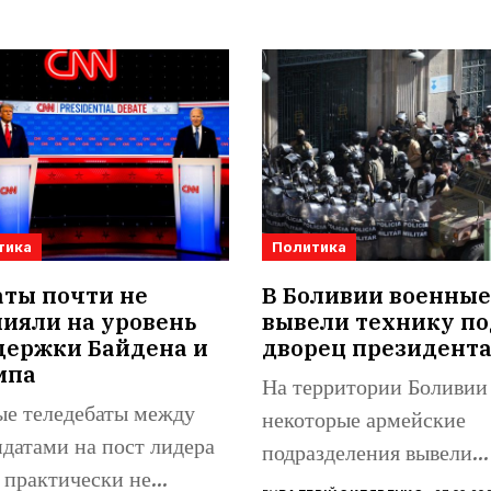
тика
Политика
аты почти не
В Боливии военные
ияли на уровень
вывели технику по
держки Байдена и
дворец президент
мпа
На территории Боливии
ые теледебаты между
некоторые армейские
датами на пост лидера
подразделения вывели
практически не
бронетехнику на