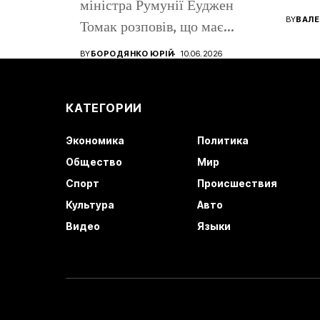
міністра Румунії Еуджен
помен
BY
ВАЛЕ
Томак розповів, що має
громадянство Румунії...
BY
БОРОДЯНКО ЮРІЙ
10.06.2026
КАТЕГОРИИ
Экономика
Политика
Общество
Мир
Спорт
Происшествия
Культура
Авто
Видео
Языки