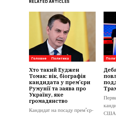
RELATED ARTICLES
Головне
Политика
Поли
Хто такий Еуджен
Деб
Томак: вік, біографія
повл
кандидата у прем’єри
под
Румунії та заява про
Тра
Україну, яке
Перв
громадянство
канди
Кандидат на посаду прем’єр-
США 