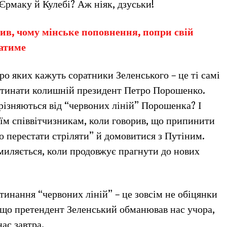
Єрмаку й Кулебі? Аж ніяк, дзуськи!
ив, чому мінське поповнення, попри свій
матиме
ро яких кажуть соратники Зеленського – це ті самі
еретинати колишній президент Петро Порошенко.
дрізняються від “червоних ліній” Порошенка? І
оїм співвітчизникам, коли говорив, що припинити
о перестати стріляти” й домовитися з Путіним.
омиляється, коли продовжує прагнути до нових
тинання “червоних ліній” – це зовсім не обіцянки
кщо претендент Зеленський обманював нас учора,
ас завтра.