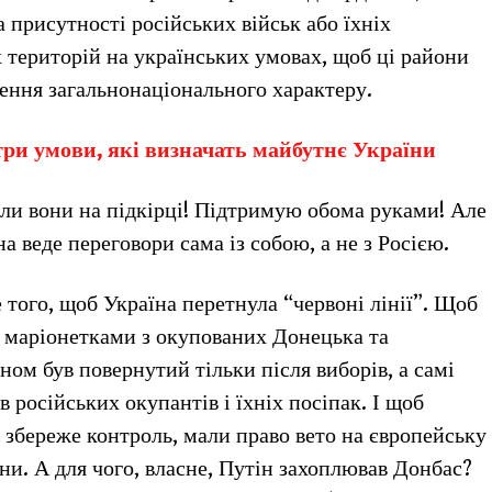
 присутності російських військ або їхніх
 територій на українських умовах, щоб ці райони
шення загальнонаціонального характеру.
три умови, які визначать майбутнє України
коли вони на підкірці! Підтримую обома руками! Але
на веде переговори сама із собою, а не з Росією.
е того, щоб Україна перетнула “червоні лінії”. Щоб
 маріонетками з окупованих Донецька та
ом був повернутий тільки після виборів, а самі
 російських окупантів і їхніх посіпак. І щоб
 збереже контроль, мали право вето на європейську
ни. А для чого, власне, Путін захоплював Донбас?