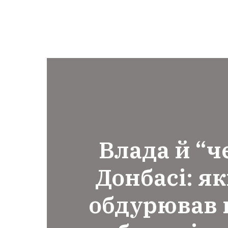
Влада й “че
Донбасі: я
обдурював н