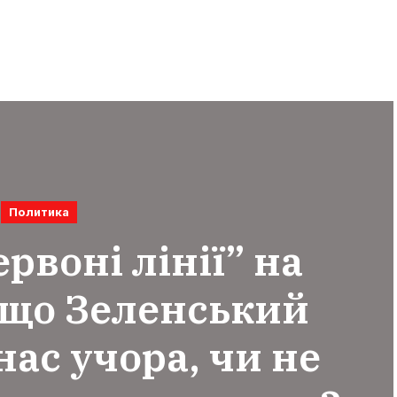
Политика
рвоні лінії” на
кщо Зеленський
ас учора, чи не