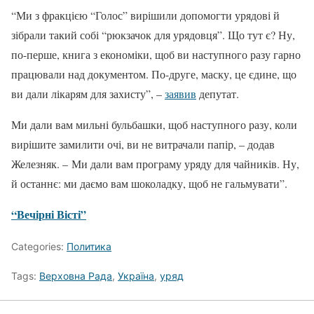
“Ми з фракцією “Голос” вирішили допомогти урядові й
зібрали такий собі “рюкзачок для урядовця”. Що тут є? Ну,
по-перше, книга з економіки, щоб ви наступного разу гарно
працювали над документом. По-друге, маску, це єдине, що
ви дали лікарям для захисту”, –
заявив
депутат.
Ми дали вам мильні бульбашки, щоб наступного разу, коли
вирішите замилити очі, ви не витрачали папір, – додав
Железняк. –
Ми дали вам програму уряду для чайників. Ну,
й останнє: ми даємо вам шоколадку, щоб не гальмувати”.
“Вечірні Вісті”
Categories:
Политика
Tags:
Верховна Рада
,
Україна
,
уряд