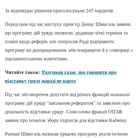
За відповідне рішення проголосували 245 нардепів.
Перед цим під час виступу прем’єр Денис Шмигаль заявив,
що програму дій уряду оновили, додавши чіткі терміни та
плани щодо реформ, але попросив Раду відправити
програму на доопрацювання, аби покращити її у співпраці з
парламентськими комітетами.
Читайте також:
Разумков гадає, що говорити про
відставку уряду наразі не варто
Під час обговорення депутати від різних фракцій називали
програму дій уряду “шкільним рефератом” та заявляли про
доцільність відставки уряду. Співголова фракції ОПЗЖ
заявив про початок збору підписів для відставки Кабміну.
Раніше Шмигаль називав урядову програму реалістичною