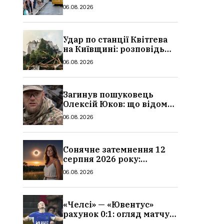
в Україні: де діє пільга,
06.08.2026
хто може скористатися
Удар по станції Квітгева
на Київщині: розповідь
очевидців, як вісім людей
06.08.2026
загинули біля колій, що
сталося
Загинув пошуковець
Олексій Юков: що відомо
про його роботу, хто він
06.08.2026
такий, біографія
Сонячне затемнення 12
серпня 2026 року:
гороскоп, кому із знаків
06.08.2026
зодіаку принесе успіх
«Челсі» — «Ювентус»
рахунок 0:1: огляд матчу
та вихід Мудрика