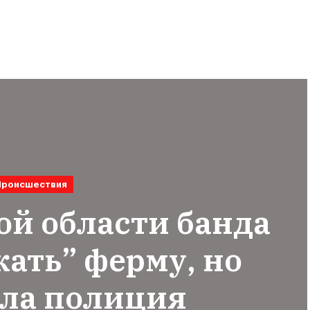
Происшествия
ой области банда
жать” ферму, но
ла полиция