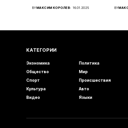
Украины...
амери
BY
МАКСИМ КОРОЛЕВ
16.01.2025
BY
МАК
КАТЕГОРИИ
Экономика
Политика
Общество
Мир
Спорт
Происшествия
Культура
Авто
Видео
Языки