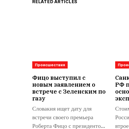
RELATED ARTICLES
Происшествия
Прои
Фицо выступил с
Санк
новым заявлением о
РФ 
встрече с Зеленским по
осн
газу
экс
Словакия ищет дату для
Стоим
встречи своего премьера
Росси
Роберта Фицо с президентом
втрое