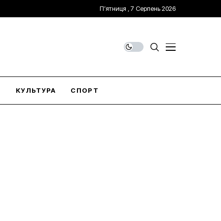
П’ятниця , 7 Серпень 2026
О
КУЛЬТУРА
СПОРТ