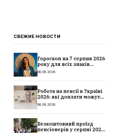
СВЕЖИЕ НОВОСТИ
Гороскоп на 7 серпня 2026
року для всіх знаків
зодіаку: кому пощастить у
06.08.2026
п’ятницю
Робота на пенсії в Україні
2026: які доплати можуть
скасувати, про що
06.08.2026
потрібно повідомити ПФУ
Безкоштовний проїзд
пенсіонерів у серпні 2026