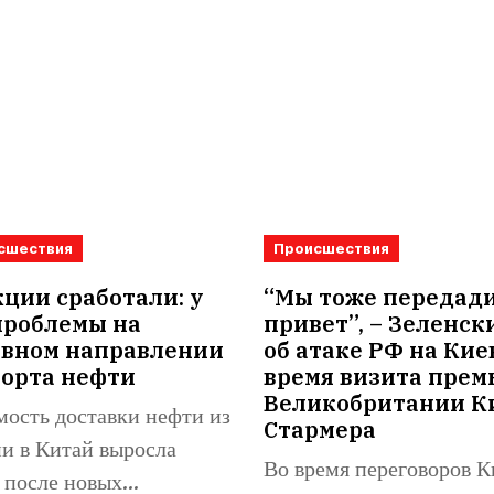
сшествия
Происшествия
ции сработали: у
“Мы тоже передад
проблемы на
привет”, – Зеленск
овном направлении
об атаке РФ на Кие
порта нефти
время визита прем
Великобритании К
ость доставки нефти из
Стармера
и в Китай выросла
Во время переговоров К
 после новых