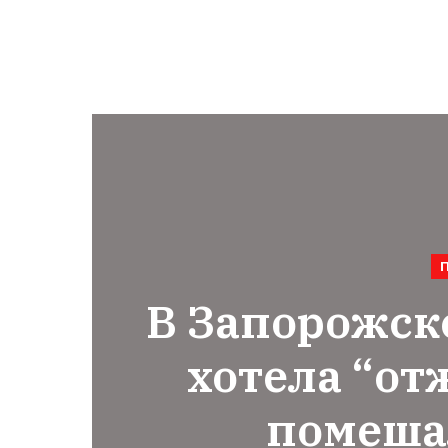
В Запорожск
хотела “от
помеша