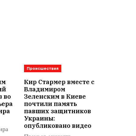
Происшествия
им
Кир Стармер вместе с
ий
Владимиром
в во
Зеленским в Киеве
ьера
почтили память
ира
павших защитников
Украины:
опубликовано видео
ира