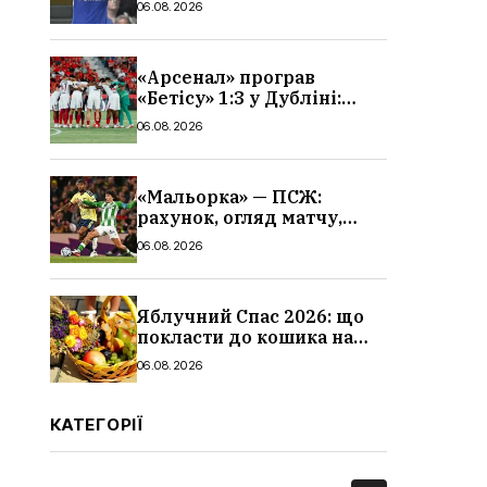
06.08.2026
«Арсенал» програв
«Бетісу» 1:3 у Дубліні:
огляд матчу та всі голи
06.08.2026
«Мальорка» — ПСЖ:
рахунок, огляд матчу,
голи та склад парижан
06.08.2026
Яблучний Спас 2026: що
покласти до кошика на
освячення, які фрукти,
06.08.2026
традиції
КАТЕГОРІЇ