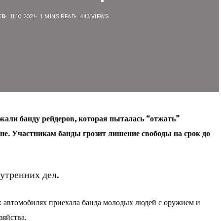
ЕВ
11.10.2021
1 MINS READ
443 VIEWS
жали банду рейдеров, которая пыталась “отжать”
не. Участникам банды грозит лишение свободы на срок до
утренних дел.
х автомобилях приехала банда молодых людей с оружием и
зяйства.