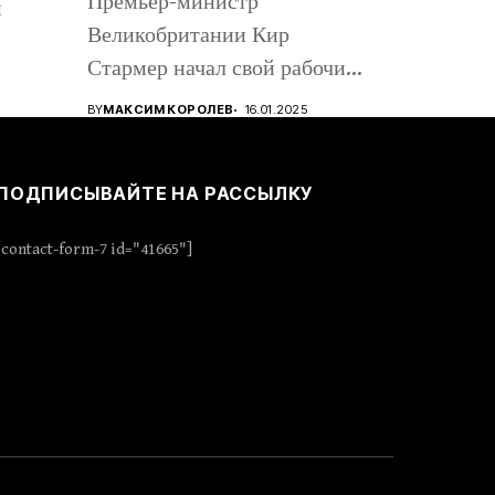
Премьер-министр
м
Великобритании Кир
Стармер начал свой рабочий
визит в Киев, вместе с...
BY
МАКСИМ КОРОЛЕВ
16.01.2025
ПОДПИСЫВАЙТЕ НА РАССЫЛКУ
[contact-form-7 id="41665"]