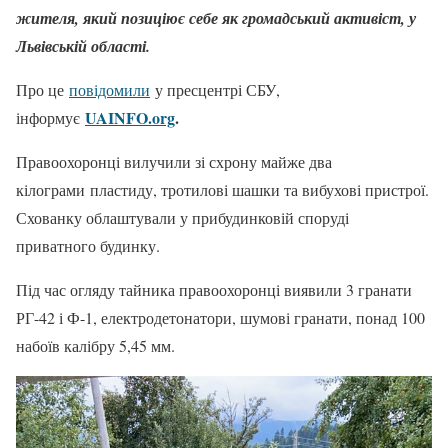
жителя, який позиціює себе як громадський активіст, у
Львівській області.
Про це
повідомили
у пресцентрі СБУ,
UAINFO.org
.
інформує
Правоохоронці вилучили зі схрону майже два
кілограми пластиду, тротилові шашки та вибухові пристрої.
Схованку облаштували у прибудинковій споруді
приватного будинку.
Під час огляду тайника правоохоронці виявили 3 гранати
РГ-42 і Ф-1, електродетонатори, шумові гранати, понад 100
набоїв калібру 5,45 мм.