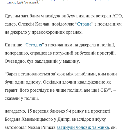
Другим загиблим унаслідок вибуху виявився ветеран АТО,
сапер, Олексій Кавлак, повідомляє “
Страна
” з посиланням
на джерело у правоохоронних органах.
Як пише “
Сегодня
” з посиланням на джерела в поліції,
попередньо, спрацював потужний вибуховий пристрій.
Очевидно, був закладений у машину.
“Зараз встановлюється зв’язок між загиблими, ким вони
були один одному. Оскільки злочин кваліфіковано як
теракт, його розслідує не лише поліція, але ще і СБУ”, –
сказали у поліції.
нагадаємо, 15 вересня близько 9-ї ранку на проспекті
Богдана Хмельницького у Дніпрі внаслідок вибуху
автомобіля Nissan Primera
загинули чоловік та жінка
, які