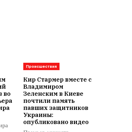
Происшествия
им
Кир Стармер вместе с
ий
Владимиром
в во
Зеленским в Киеве
ьера
почтили память
ира
павших защитников
Украины:
опубликовано видео
ира