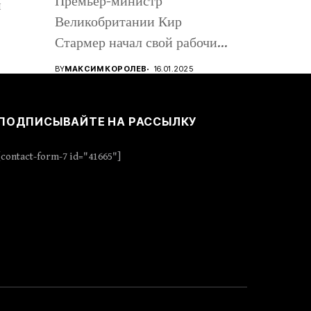
Премьер-министр
м
Великобритании Кир
Стармер начал свой рабочий
визит в Киев, вместе с...
BY
МАКСИМ КОРОЛЕВ
16.01.2025
ПОДПИСЫВАЙТЕ НА РАССЫЛКУ
[contact-form-7 id="41665"]