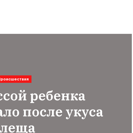
Происшествия
ссой ребенка
ло после укуса
леща