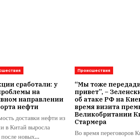
сшествия
Происшествия
ции сработали: у
“Мы тоже передад
проблемы на
привет”, – Зеленск
овном направлении
об атаке РФ на Кие
порта нефти
время визита прем
Великобритании К
ость доставки нефти из
Стармера
и в Китай выросла
Во время переговоров К
 после новых