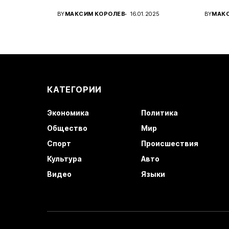
Украины...
амери
BY
МАКСИМ КОРОЛЕВ
16.01.2025
BY
МАК
КАТЕГОРИИ
Экономика
Политика
Общество
Мир
Спорт
Происшествия
Культура
Авто
Видео
Языки