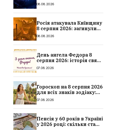
місяця, дати, артисти та
08.08.2026
ціни
Росія атакувала Київщину
8 серпня 2026: загинули
троє людей, серед них
08.08.2026
дитина, наслідки
День ангела Федора 8
серпня 2026: історія свята,
значення імені,
07.08.2026
привітання у віршах і
прозі
Гороскоп на 8 серпня 2026
для всіх знаків зодіаку:
кохання, гроші та справи
07.08.2026
Пенсія у 60 років в Україні
у 2026 році: скільки стажу
потрібно, умови, кому