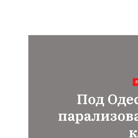
Под Оде
парализова
к