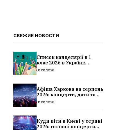
СВЕЖИЕ НОВОСТИ
Список канцелярії в 1
клас 2026 в Україні:
повний чек-лист для
08.08.2026
школи
Афіша Харкова на серпень
2026: концерти, дати та
ціни квитків
08.08.2026
Куди піти в Києві у серпні
2026: головні концерти