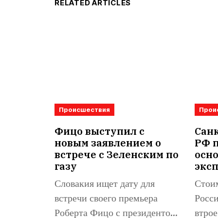
RELATED ARTICLES
Происшествия
Прои
Фицо выступил с
Санк
новым заявлением о
РФ 
встрече с Зеленским по
осн
газу
экс
Словакия ищет дату для
Стоим
встречи своего премьера
Росси
Роберта Фицо с президентом
втрое