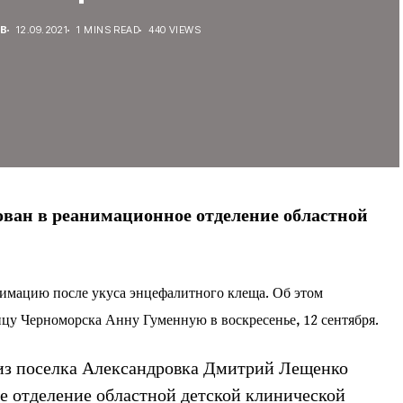
В
12.09.2021
1 MINS READ
440 VIEWS
ван в реанимационное отделение областной
нимацию после укуса энцефалитного клеща. Об этом
цу Черноморска Анну Гуменную в воскресенье, 12 сентября.
 из поселка Александровка Дмитрий Лещенко
е отделение областной детской клинической