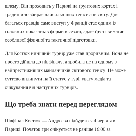
шлему. Він проходить у Парижі на ґрунтових кортах і
традиційно збирає найсильніших тенісистів світу. Для
багатьох гравців саме виступ у Франції стає одним із
головних показників форми в сезоні, адже ґрунт вимагає
особливої фізичної та тактичної підготовки.
Для Костюк нинішній турнір уже став проривним. Вона не
просто дійшла до півфіналу, а зробила це на одному з
найпрестижніших майданчиків світового тенісу. Це може
суттєво вплинути на її статус у турі, увагу медіа та
очікування від наступних турнірів.
Що треба знати перед переглядом
Півфінал Костюк — Андрєєва відбудеться 4 червня в
Парижі. Початок гри очікується не раніше 16:00 за