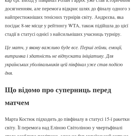
досягненням, але перемога відкриє шлях до фіналу одного з
найпрестижніших тенісних турнірів світу. Андрєєва, яка
посідає 8-ме місце у рейтингу WTA, також підійшла до цієї
стадії в статусі однієї з найсильніших учасниць турніру.
Це матч, у якому важливо буде все. Перші гейми, емоції,
витримка і здатність не відпускати ініціативу. Для
українських уболівальників цей півфінал уже став подією
дня.
Що відомо про суперниць перед
матчем
Марта Костюк підходить до півфіналу в статусі 15-ї ракетки
світу. Її перемога над Еліною Світоліною у чвертьфіналі
стала особливо помітною, адже це був український матч на