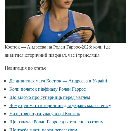
Костюк — Андрєєва на Ролан Гаррос-2026: коли і де
дивитися історичний півфінал, час і трансляція
Навигация по статье
Де дивитися матч Костюк — Андрєєва в Україні
Коли початок півфіналу Ролан Гаррос
Що відомо про суперниць перед матчем
Чому цей матч історичний для українського тенісу
На що звернути увагу в грі Костюк
Що означає Ролан Гаррос для тенісного сезону
Що треба знати перед переглядом