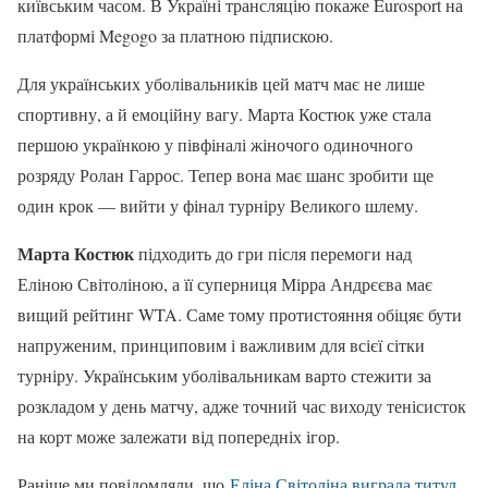
київським часом. В Україні трансляцію покаже Eurosport на
платформі Megogo за платною підпискою.
Для українських уболівальників цей матч має не лише
спортивну, а й емоційну вагу. Марта Костюк уже стала
першою українкою у півфіналі жіночого одиночного
розряду Ролан Гаррос. Тепер вона має шанс зробити ще
один крок — вийти у фінал турніру Великого шлему.
Марта Костюк
підходить до гри після перемоги над
Еліною Світоліною, а її суперниця Мірра Андрєєва має
вищий рейтинг WTA. Саме тому протистояння обіцяє бути
напруженим, принциповим і важливим для всієї сітки
турніру. Українським уболівальникам варто стежити за
розкладом у день матчу, адже точний час виходу тенісисток
на корт може залежати від попередніх ігор.
Раніше ми повідомляли, що
Еліна Світоліна виграла титул