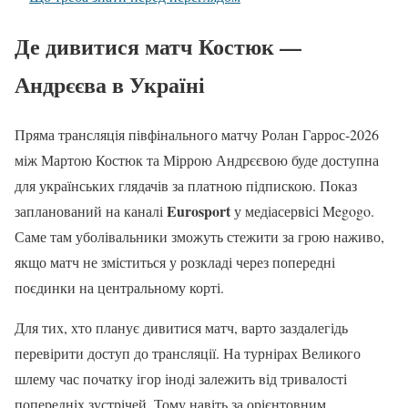
Де дивитися матч Костюк —
Андрєєва в Україні
Пряма трансляція півфінального матчу Ролан Гаррос-2026
між Мартою Костюк та Міррою Андрєєвою буде доступна
для українських глядачів за платною підпискою. Показ
Eurosport
запланований на каналі
у медіасервісі Megogo.
Саме там уболівальники зможуть стежити за грою наживо,
якщо матч не зміститься у розкладі через попередні
поєдинки на центральному корті.
Для тих, хто планує дивитися матч, варто заздалегідь
перевірити доступ до трансляції. На турнірах Великого
шлему час початку ігор іноді залежить від тривалості
попередніх зустрічей. Тому навіть за орієнтовним