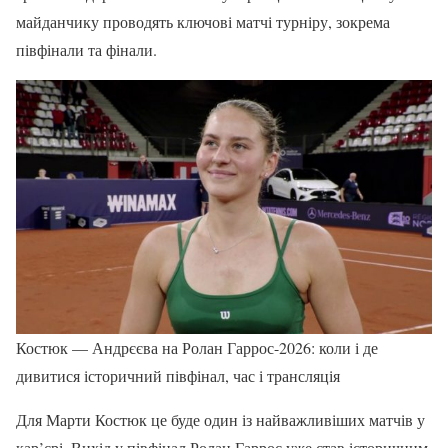
майданчику проводять ключові матчі турніру, зокрема
півфінали та фінали.
Костюк — Андрєєва на Ролан Гаррос-2026: коли і де
дивитися історичний півфінал, час і трансляція
Для Марти Костюк це буде один із найважливіших матчів у
кар’єрі. Вихід у півфінал Ролан Гаррос уже став історичним