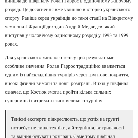
вийшла до півфіналу Ролан Гаррос в одиночному жіночому
розряді. Це досягнення вже увійшло в історію українського
спорту. Раніше серед українців до такої стадії на Відкритому
чемпіонаті Франції доходив Андрій Медведєв, який
виступав у чоловічому одиночному розряді у 1993 та 1999
роках.
Для українського жіночого тенісу цей результат має
особливе значення. Ролан Гаррос традиційно вважається
одним із найскладніших турнірів через ґрунтове покриття,
високі фізичні вимоги та довгі розіграші. Вихід у півфінал
означає, що Костюк змогла пройти кілька сильних
суперниць і витримати тиск великого турніру.
Тенісні експерти підкреслюють, що успіх на ґрунті
потребує не лише техніки, а й терпіння, витривалості
та вміння будувати розіграш. Саме тому півфінал