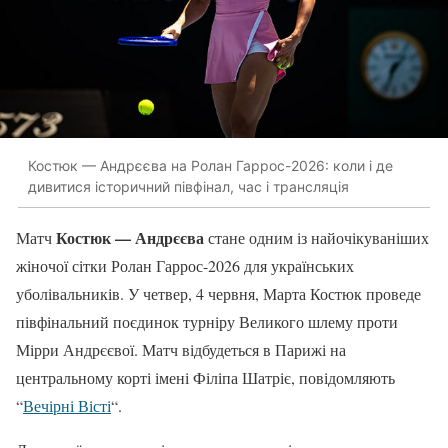
Костюк — Андрєєва на Ролан Гаррос-2026: коли і де
дивитися історичний півфінал, час і трансляція
Костюк — Андрєєва
Матч
стане одним із найочікуваніших
жіночої сітки Ролан Гаррос-2026 для українських
уболівальників. У четвер, 4 червня, Марта Костюк проведе
півфінальний поєдинок турніру Великого шлему проти
Мірри Андрєєвої. Матч відбудеться в Парижі на
центральному корті імені Філіпа Шатріє, повідомляють
“
Вечірні Вісті
“.