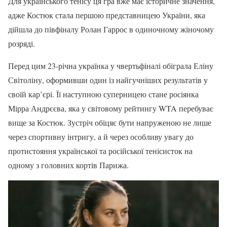
Для українського тенісу ця гра вже має історичне значення,
адже Костюк стала першою представницею України, яка
дійшла до півфіналу Ролан Гаррос в одиночному жіночому
розряді.
Перед цим 23-річна українка у чвертьфіналі обіграла Еліну
Світоліну, оформивши один із найгучніших результатів у
своїй кар’єрі. Її наступною суперницею стане росіянка
Мірра Андрєєва, яка у світовому рейтингу WTA перебуває
вище за Костюк. Зустріч обіцяє бути напруженою не лише
через спортивну інтригу, а й через особливу увагу до
протистояння української та російської тенісисток на
одному з головних кортів Парижа.