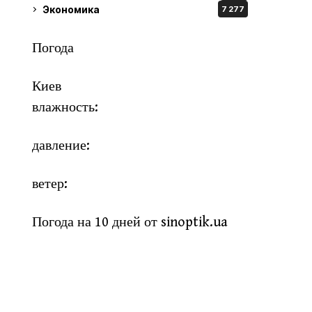
Экономика
7 277
Погода
Киев
влажность:
давление:
ветер:
Погода на 10 дней от
sinoptik.ua