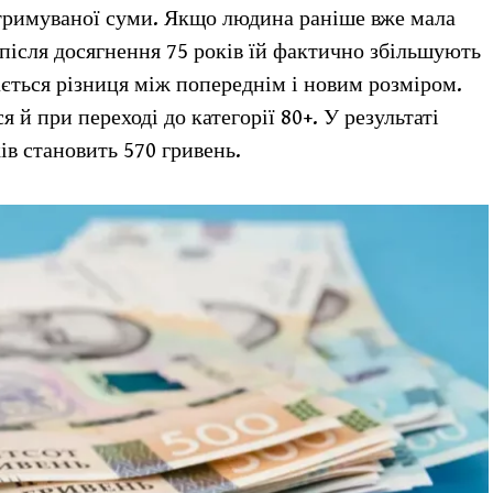
отримуваної суми. Якщо людина раніше вже мала
, після досягнення 75 років їй фактично збільшують
ається різниця між попереднім і новим розміром.
й при переході до категорії 80+. У результаті
ків становить 570 гривень.