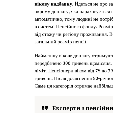
вікову надбавку
. Йдеться не про з
окрему доплату, яка нараховується п
автоматично, тому людині не потрібн
в системі Пенсійного фонду. Розмір 
від стажу чи регіону проживання. В
загальний розмір пенсії.
Найменшу вікову доплату отримують
передбачено 300 гривень щомісяця,
ліміт. Пенсіонери віком від 75 до 
гривень. Після досягнення 80-річног
Саме ця категорія отримає найбільш
Експерти з пенсійни