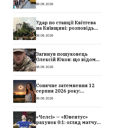
в Україні: де діє пільга,
06.08.2026
хто може скористатися
Удар по станції Квітгева
на Київщині: розповідь
очевидців, як вісім людей
06.08.2026
загинули біля колій, що
сталося
Загинув пошуковець
Олексій Юков: що відомо
про його роботу, хто він
06.08.2026
такий, біографія
Сонячне затемнення 12
серпня 2026 року:
гороскоп, кому із знаків
06.08.2026
зодіаку принесе успіх
«Челсі» — «Ювентус»
рахунок 0:1: огляд матчу
та вихід Мудрика