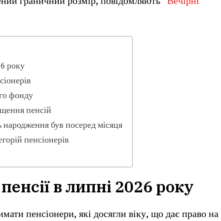
ний граничний розмір, повідомляють “
Вечірні
26 року
сіонерів
го фонду
ищення пенсій
ь народження був посеред місяця
егорій пенсіонерів
енсії в липні 2026 року
мати пенсіонери, які досягли віку, що дає право на