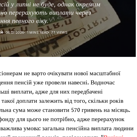
ій у липні не буде, однак окремим
но перерахують виплати через
ння певного віку.
ІЙ
06.07.2026
1 MINS READ
77 VIEWS
сіонерам не варто очікувати нової масштабної
щення пенсій уже провели навесні. Водночас
ьші виплати, адже для них передбачені
 такої доплати залежить від того, скільки років
льна сума може становити 570 гривень на місяць.
онду для цього не потрібно, адже перерахунок
 важлива умова: загальна пенсійна виплата людини