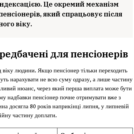
індексацією. Це окремий механізм
енсіонерів, який спрацьовує після
ого віку.
редбачені для пенсіонерів
д віку людини. Якщо пенсіонер тільки переходить
жуть нарахувати не всю суму одразу, а лише частину
ажливий нюанс, через який перша виплата може бути
му надбавки пенсіонер почне отримувати вже з
на досягла 80 років наприкінці липня, у липневій
ійну частину доплати.