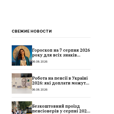
СВЕЖИЕ НОВОСТИ
Гороскоп на 7 серпня 2026
року для всіх знаків
зодіаку: кому пощастить у
06.08.2026
п’ятницю
Робота на пенсії в Україні
2026: які доплати можуть
скасувати, про що
06.08.2026
потрібно повідомити ПФУ
Безкоштовний проїзд
пенсіонерів у серпні 2026