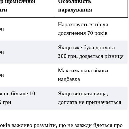
ір щомісячної
Особливість
ати
нарахування
Нараховується після
рн
досягнення 70 років
Якщо вже була доплата
рн
300 грн, додається різниця
Максимальна вікова
рн
надбавка
я не більше 10
Якщо виплата вища,
5 грн
доплата не призначається
років важливо розуміти, що не завжди йдеться про