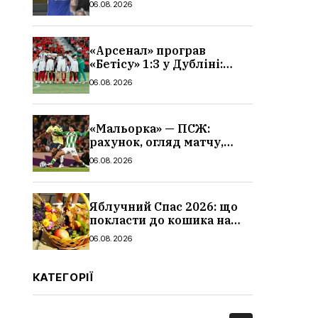
06.08.2026
«Арсенал» програв
«Бетісу» 1:3 у Дубліні:
огляд матчу та всі голи
06.08.2026
«Мальорка» — ПСЖ:
рахунок, огляд матчу,
голи та склад парижан
06.08.2026
Яблучний Спас 2026: що
покласти до кошика на
освячення, які фрукти,
06.08.2026
традиції
КАТЕГОРІЇ