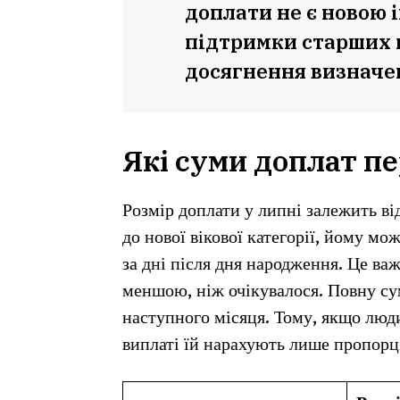
доплати не є новою 
підтримки старших п
досягнення визначен
Які суми доплат пе
Розмір доплати у липні залежить ві
до нової вікової категорії, йому мо
за дні після дня народження. Це в
меншою, ніж очікувалося. Повну су
наступного місяця. Тому, якщо люди
виплаті їй нарахують лише пропорц