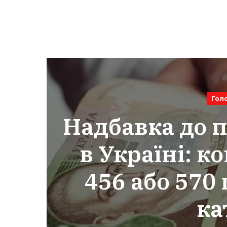
Гол
Надбавка до п
в Україні: к
456 або 570 
ка