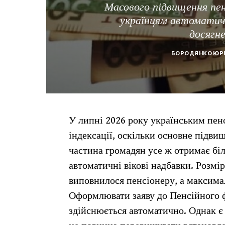
Масового підвищення пенс
українцям автоматич
досягне
БОРОДЯНКО ЮР
У липні 2026 року українським пен
індексації, оскільки основне підви
частина громадян усе ж отримає біл
автоматичні вікові надбавки. Розмір
виповнилося пенсіонеру, а максима
Оформлювати заяву до Пенсійного ф
здійснюється автоматично. Однак є