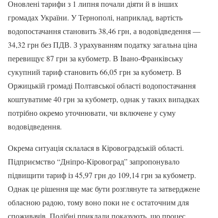
Оновлені тарифи з 1 липня почали діяти й в інших
громадах України. У Тернополі, наприклад, вартість
водопостачання становить 38,46 грн, а водовідведення —
34,32 грн без ПДВ. З урахуванням податку загальна ціна
перевищує 87 грн за кубометр. В Івано-Франківську
сукупний тариф становить 66,05 грн за кубометр. В
Оржицькій громаді Полтавської області водопостачання
коштуватиме 40 грн за кубометр, однак у таких випадках
потрібно окремо уточнювати, чи включене у суму
водовідведення.
Окрема ситуація склалася в Кіровоградській області.
Підприємство “Дніпро-Кіровоград” запропонувало
підвищити тариф із 45,97 грн до 109,14 грн за кубометр.
Однак це рішення ще має бути розглянуте та затверджене
обласною радою, тому воно поки не є остаточним для
споживачів. Подібні приклади показують, що процес