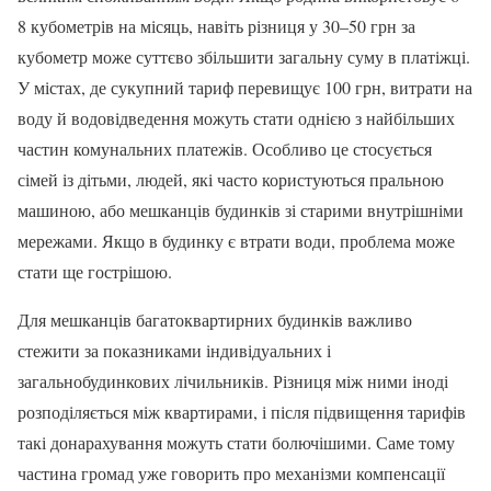
8 кубометрів на місяць, навіть різниця у 30–50 грн за
кубометр може суттєво збільшити загальну суму в платіжці.
У містах, де сукупний тариф перевищує 100 грн, витрати на
воду й водовідведення можуть стати однією з найбільших
частин комунальних платежів. Особливо це стосується
сімей із дітьми, людей, які часто користуються пральною
машиною, або мешканців будинків зі старими внутрішніми
мережами. Якщо в будинку є втрати води, проблема може
стати ще гострішою.
Для мешканців багатоквартирних будинків важливо
стежити за показниками індивідуальних і
загальнобудинкових лічильників. Різниця між ними іноді
розподіляється між квартирами, і після підвищення тарифів
такі донарахування можуть стати болючішими. Саме тому
частина громад уже говорить про механізми компенсації