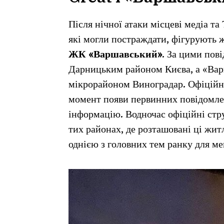
Після нічної атаки місцеві медіа т
які могли постраждати, фігурують
ЖК «Варшавський»
. За цими пов
Дарницьким районом Києва, а «Вар
мікрорайоном Виноградар. Офіційно
момент появи первинних повідомлен
інформацію. Водночас офіційні стр
тих районах, де розташовані ці жит
однією з головних тем ранку для ме