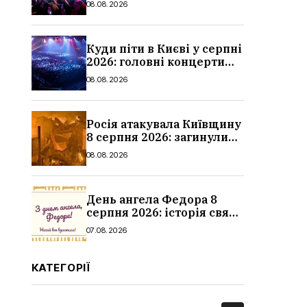
08.08.2026
Куди піти в Києві у серпні
2026: головні концерти
місяця, дати, артисти та
08.08.2026
ціни
Росія атакувала Київщину
8 серпня 2026: загинули
троє людей, серед них
08.08.2026
дитина, наслідки
День ангела Федора 8
серпня 2026: історія свята,
значення імені,
07.08.2026
привітання у віршах і
прозі
КАТЕГОРІЇ