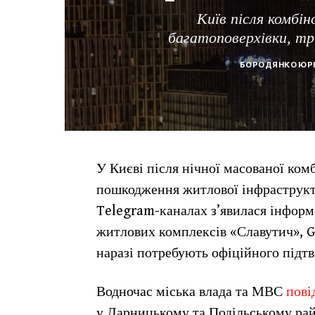
Київ після комбі
багатоповерхівки, тр
БОРОДЯНКО ЮР
У Києві після нічної масованої ком
пошкодження житлової інфраструкту
Telegram-каналах з’явилася інформ
житлових комплексів «Славутич», Gr
наразі потребують офіційного підт
Водночас міська влада та МВС
пов
у Дарницькому та Подільському рай