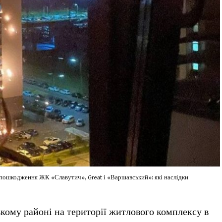
о пошкодження ЖК «Славутич», Great і «Варшавський»: які наслідки
ому районі на території житлового комплексу в