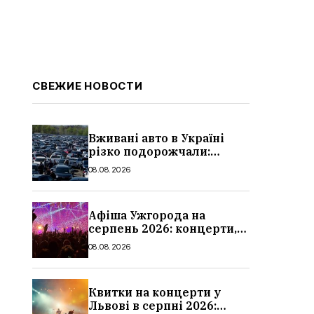
СВЕЖИЕ НОВОСТИ
Вживані авто в Україні
різко подорожчали:
причини, які машини
08.08.2026
додали найбільше в ціні
Афіша Ужгорода на
серпень 2026: концерти,
дати та ціни
08.08.2026
Квитки на концерти у
Львові в серпні 2026: