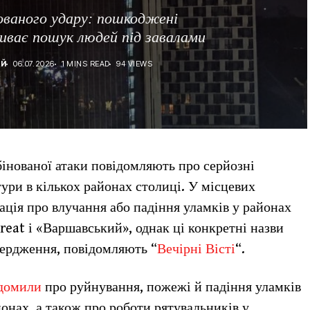
нованого удару: пошкоджені
иває пошук людей під завалами
ІЙ
06.07.2026
1 MINS READ
94 VIEWS
бінованої атаки повідомляють про серйозні
ри в кількох районах столиці. У місцевих
ація про влучання або падіння уламків у районах
eat і «Варшавський», однак ці конкретні назви
вердження, повідомляють “
Вечірні Вісті
“.
ідомили
про руйнування, пожежі й падіння уламків
онах, а також про роботи рятувальників у