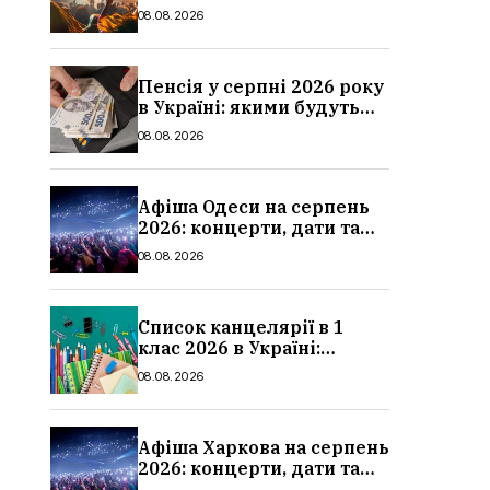
дати, ціни та локації
08.08.2026
Пенсія у серпні 2026 року
в Україні: якими будуть
мінімальні та
08.08.2026
максимальні виплати,
суми
Афіша Одеси на серпень
2026: концерти, дати та
ціни квитків
08.08.2026
Список канцелярії в 1
клас 2026 в Україні:
повний чек-лист для
08.08.2026
школи
Афіша Харкова на серпень
2026: концерти, дати та
ціни квитків