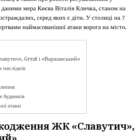
 даними мера Києва Віталія Кличка, станом на
остраждалих, серед яких є діти. У столиці на 7
ртвами наймасованішої атаки ворога на місто.
авутич», Great і «Варшавський»
 наслідків
 липня
 будинків
шої атаки
шкодження ЖК «Славутич»,
кий»