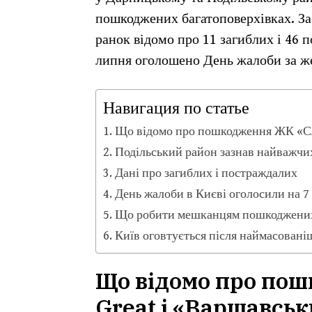
пошкоджених багатоповерхівках. За
ранок відомо про 11 загиблих і 46 п
липня оголошено День жалоби за же
Навигация по статье
Що відомо про пошкодження ЖК «Сл
Подільський район зазнав найважчих
Дані про загиблих і постраждалих
День жалоби в Києві оголосили на 7
Що робити мешканцям пошкоджених
Київ оговтується після наймасовані
Що відомо про по
Great і «Варшавсь