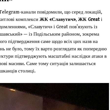
а Telegram-канали повідомили, що серед локацій,
 житлові комплекси
ЖК «Славутич»
,
ЖК Great
і
ідомленнями, «Славутич» і Great пов’язують із
шавський» — із Подільським районом, зокрема
го підтвердження саме щодо всіх цих назв на
ь не було, тому їх варто розглядати як попередню
уктури підтверджують масштабні наслідки атаки в
лові масиви. Саме тому ситуація залишається
шканців столиці.