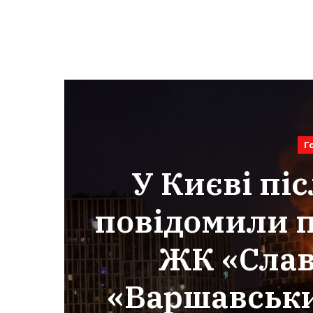
Г
У Києві піс
повідомили 
ЖК «Славу
«Варшавськи