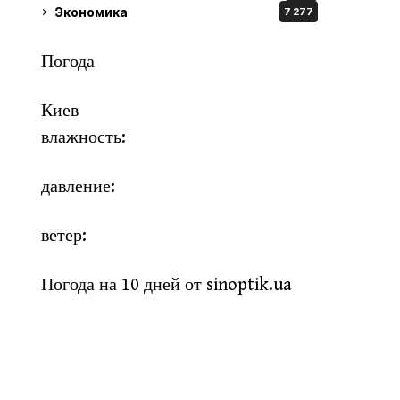
Экономика
7 277
Погода
Киев
влажность:
давление:
ветер:
Погода на 10 дней от
sinoptik.ua