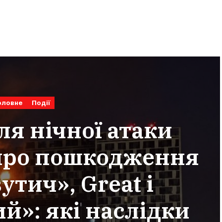
оловне
Події
ля нічної атаки
про пошкодження
тич», Great і
й»: які наслідки