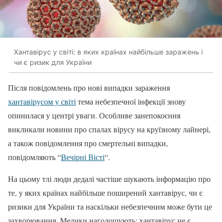
Хантавірус у світі: в яких країнах найбільше заражень і
чи є ризик для України
Після повідомлень про нові випадки зараження
хантавірусом у світі
тема небезпечної інфекції знову
опинилася у центрі уваги. Особливе занепокоєння
викликали новини про спалах вірусу на круїзному лайнері,
а також повідомлення про смертельні випадки,
повідомляють “
Вечірні Вісті
“.
На цьому тлі люди дедалі частіше шукають інформацію про
те, у яких країнах найбільше поширений хантавірус, чи є
ризики для України та наскільки небезпечним може бути це
захворювання. Медики наголошують: хантавірус не є