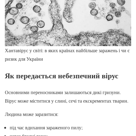
Хантавірус у світі: в яких країнах найбільше заражень і чи є
ризик для України
Як передається небезпечний вірус
Основними переносниками залишаються дикі гризуни.
Вірус може міститися у слині, сечі та екскрементах тварин.
Людина може заразитися:
під час вдихання зараженого пилу;
через брудні руки;